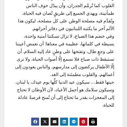
القلوب كما تُرمَّم الجدران، وأن يبدّل خوف الناس
طمأنينة، ويهدي الجميع إلى طريقٍ تُصان فيه الحياة،
وتُقدَّم فيه مصلحة الوطن على كل مصلحة، ليكون هذا
الألم آخر ما يكتبه اللبنانيون في دفاتر أحزانهم.
وفي خضم هذا الضياع، لا تزال تسكننا أمنية واحدة،
بسيطة في كلماتها، عظيمة في معناها: أن نغمض أعيننا
على وجعٍ طال، ونفتحها على وطنٍ عاد إليه السلام. أن
نستيقظ ذات صباح فلا نسمع إلّا أصوات الحياة، ولا نرى
إلّا الأطفال يركضون إلى مدارسهم، والناس يعودون إلى
أعمالهم، والقلوب مطمئنة إلى الغد.
حينها فقط… سيكون عيد الدنيا كلِّها يوم عيدك، يا لبنان.
وسيكون سلامك هو أجمل الأعياد، لأن الأوطان لا تحتاج
إلى المعجزات بقدر ما تحتاج إلى أن تُمنح فرصةً عادلة
للحياة.