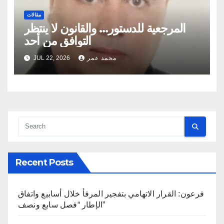
مقالات
المرجعية للدستور… والقانون لا ينتظر
التوافق من أحد
محمد عمر
JUL 22, 2026
Recent Posts
فرعون: القرار الاتهامي بتفجير المرفأ خلال أسابيع واتفاق
الإطار “فصل سابع ونصف”