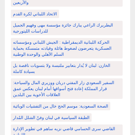
والأربعين
الاتحاد اللبناني لكرة القدم
البطريرك الراعي يبارك جائزة مؤسسة مهى وفهيم الجميل
للدراسات الليتورجية
الحركة اللبنانية الديمقراطية : الجيش اللبناني ومؤسساته
العسكرية يتعرضون لضغوط هائلة وقيادته متمسكة بحماية
السلم الأهلي والوحدة الوطنية
الخازن: لبنان لا يُدار بتعابير ملتبسة ولا بتسويات ناقصة بل
بسيادة كاملة
السفير السعودي زار المفتي دريان ووزيري المال والسياحة:
قرار المملكة إعادة فتح أسواقها أمام لبنان يعكس عمق
العلاقات الأخوية بين البلدين
الصحة السعودية: موسم الحج خال من التفشيات الوبائية
الطبقة السياسية في لبنان وفنّ الشلل المُدار
القاضي سرى الحسامي قاضي نزيه ساهم في تطوير الإدارة
اللبنانية