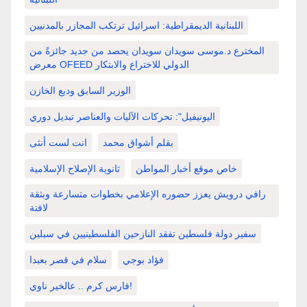
اللبنانية الديمقراطية: اسرائيل ترتكب المجازر بالمدنيين
المخترع د.موسى سويدان سويدان يحصد من جديد جائزةً من
معرض OFEED الدولي للاختراع والابتكار
الوزير السابق وديع الخازن
اليونيفيل": تحركات الآليات والعناصر تبديل دوري
بقلم أشواق محمد
انت لست أنثى
خاص موقع أخبار المواطن
ثانوية الإصلاح الإسلامية
رافي درويش يعزز حضوره الإعلامي بخطوات متسارعة وبثقة
لافتة
سفير دولة فلسطين تفقد النازحين الفلسطينيين في سبلين
فؤاد بوجي
سلام في قصر بعبدا
فارس كرم .. عالخير ناوي!