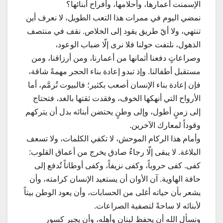
الإسمنت أعمارها، وأحلامها، وأفراح أبنائها؟
نمضي اليوم في ممرات هذا التعب الطويل، لا نعرف أين
تنتهي، ولا أيّ طريق يقود إلى الخلاص. نقف في منتصف
الذهول، نلتفت حولنا فلا نرى إلّا ضباب الوعود،
وصراعاتٍ دفعنا أثمانها من أعمارنا، ومن أرزاقنا، ومن
مستقبل أطفالنا. وإذ تبدو إعادة بناء الحجر مهمةً شاقة،
فإن إعادة بناء الإنسان أصعب بكثير؛ فالبيوت تُرمَّم، أما
الأرواح التي أنهكها الخوف، وفقدت ثقتها بالغد، فتحتاج
إلى زمنٍ أطول، وإلى وطنٍ يحتضن أبنائه بدل أن يتركهم
وقوداً لمعارك الآخرين.
وأمام هذا الركام الموحش، لا تكفي الكلمات، ولا تسعف
البلاغة. لا يبقى إلّا رجاءٌ صادق يخرج من أعماق القلوب:
كفى. كفى حروباً، وكفى نزيفاً، وكفى أوطاناً تُدفع إلى
حافة الهاوية. آن الأوان أن يستعيد الإنسان كرامته، وأن
يشعر بأن حياته أغلى من الحسابات، وأن يعود الوطن بيتاً
لأبنائه لا ساحةً لتصفية الصراعات.
ونسأل الله أن يحفظ لبنان وأهله، وأن يجبر كسور