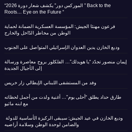
“الموركس دور” يكشف شعار دورة 2026 ” Back to the
Roots… Eye on the Future “
فرعون مهنئا الجيش: المؤسسة العسكرية الضمانة لحماية
الوطن من مخاطر الدّاخل والخارج
وديع الخازن يدين العدوان الإسرائيلي المتواصل على الجنوب
إيمان منصور تجدّد “يا هويدلك”… الفلكلور بروح معاصرة ورسالة
إلى الأجيال الجديدة
وفد من المستشفى اللبناني الإيطالي زار خريس
طارق حداد يطلق “أحلى يوم”… أغنية ولدت من أجمل لحظاته
مع ابنه ماثيو
وديع الخازن في عيد الجيش: سيبقى الركيزة الأساسية للدولة
والضامن لوحدة الوطن وسلامة أراضيه