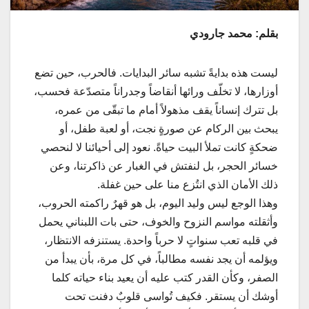
بقلم: محمد جارودي
ليست هذه بدايةً تشبه سائر البدايات. فالحرب، حين تضع
أوزارها، لا تخلّف ورائها أنقاضاً وجدراناً متصدّعة فحسب،
بل تترك إنساناً يقف مذهولاً أمام ما تبقّى من عمره،
يبحث بين الركام عن صورةٍ نجت، أو لعبة طفل، أو
ضحكةٍ كانت تملأ البيت حياةً. نعود إلى أحيائنا لا لنحصي
خسائر الحجر، بل لنفتش في الغبار عن ذاكرتنا، وعن
ذلك الأمان الذي انتُزع منا على حين غفلة.
وهذا الوجع ليس وليد اليوم، بل هو قهرٌ راكمته الحروب،
وأثقلته مواسم النزوح والخوف، حتى بات اللبناني يحمل
في قلبه تعب سنواتٍ لا حرباً واحدة. يستنزفه الانتظار،
ويؤلمه أن يجد نفسه مطالباً، في كل مرة، بأن يبدأ من
الصفر، وكأن القدر كتب عليه أن يعيد بناء حياته كلما
أوشك أن يستقر. فكيف تُواسى قلوبٌ دفنت تحت