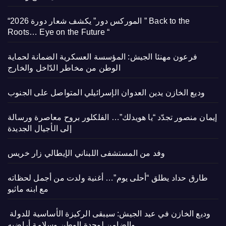
“الموركس دور” يكشف شعار دورة 2026 ” Back to the
Roots… Eye on the Future “
فرعون مهنئا الجيش: المؤسسة العسكرية الضمانة لحماية
الوطن من مخاطر الدّاخل والخارج
وديع الخازن يدين العدوان الإسرائيلي المتواصل على الجنوب
إيمان منصور تجدّد “يا هويدلك”… الفلكلور بروح معاصرة ورسالة
إلى الأجيال الجديدة
وفد من المستشفى اللبناني الإيطالي زار خريس
طارق حداد يطلق “أحلى يوم”… أغنية ولدت من أجمل لحظاته
مع ابنه ماثيو
وديع الخازن في عيد الجيش: سيبقى الركيزة الأساسية للدولة
والضامن لوحدة الوطن وسلامة أراضيه