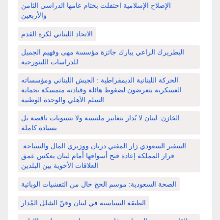
الإصلاح الإسلامية احتفلت بختام عامها الدراسي الثامن
والأربعين
الاتحاد اللبناني لكرة القدم
البطريرك الراعي يبارك جائزة مؤسسة مهى وفهيم الجميل
للدراسات الليتورجية
الحركة اللبنانية الديمقراطية : الجيش اللبناني ومؤسساته
العسكرية يتعرضون لضغوط هائلة وقيادته متمسكة بحماية
السلم الأهلي والوحدة الوطنية
الخازن: لبنان لا يُدار بتعابير ملتبسة ولا بتسويات ناقصة بل
بسيادة كاملة
السفير السعودي زار المفتي دريان ووزيري المال والسياحة:
قرار المملكة إعادة فتح أسواقها أمام لبنان يعكس عمق
العلاقات الأخوية بين البلدين
الصحة السعودية: موسم الحج خال من التفشيات الوبائية
الطبقة السياسية في لبنان وفنّ الشلل المُدار