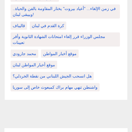
في زمن الإلغاء... "أعياد بيروت" يختار المقاومة بالفن والحياة..
وبيبقى لبنان!
كرة القدم في لبنان
قاليباف
مجلس الوزراء قرر إلغاء امتحانات الشهادة الثانوية وأقر
تعيينات
موقع أخبار المواطن
محمد جارودي
موقع أخبار المواطن لبنان
هل انسحب الجيش اللبناني من نقطة الخردلي؟
واشنطن تنهي مهام براك كمبعوث خاص إلى سوريا