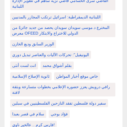
القاضي سرى الحسامي قاضي نزيه ساهم في تطوير الإدارة
اللبنانية
اللبنانية الديمقراطية: اسرائيل ترتكب المجازر بالمدنيين
المخترع د.موسى سويدان سويدان يحصد من جديد جائزةً من
معرض OFEED الدولي للاختراع والابتكار
الوزير السابق وديع الخازن
اليونيفيل": تحركات الآليات والعناصر تبديل دوري
بقلم أشواق محمد
انت لست أنثى
خاص موقع أخبار المواطن
ثانوية الإصلاح الإسلامية
رافي درويش يعزز حضوره الإعلامي بخطوات متسارعة وبثقة
لافتة
سفير دولة فلسطين تفقد النازحين الفلسطينيين في سبلين
فؤاد بوجي
سلام في قصر بعبدا
فارس كرم .. عالخير ناوي!