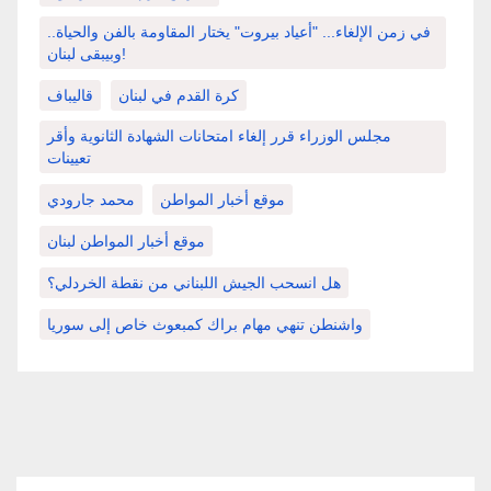
في زمن الإلغاء... "أعياد بيروت" يختار المقاومة بالفن والحياة..
وبيبقى لبنان!
كرة القدم في لبنان
قاليباف
مجلس الوزراء قرر إلغاء امتحانات الشهادة الثانوية وأقر
تعيينات
موقع أخبار المواطن
محمد جارودي
موقع أخبار المواطن لبنان
هل انسحب الجيش اللبناني من نقطة الخردلي؟
واشنطن تنهي مهام براك كمبعوث خاص إلى سوريا