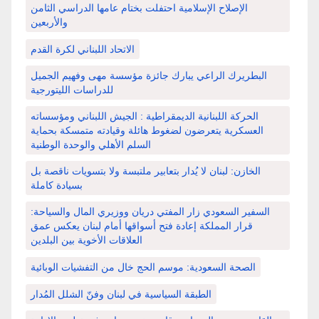
الإصلاح الإسلامية احتفلت بختام عامها الدراسي الثامن
والأربعين
الاتحاد اللبناني لكرة القدم
البطريرك الراعي يبارك جائزة مؤسسة مهى وفهيم الجميل
للدراسات الليتورجية
الحركة اللبنانية الديمقراطية : الجيش اللبناني ومؤسساته
العسكرية يتعرضون لضغوط هائلة وقيادته متمسكة بحماية
السلم الأهلي والوحدة الوطنية
الخازن: لبنان لا يُدار بتعابير ملتبسة ولا بتسويات ناقصة بل
بسيادة كاملة
السفير السعودي زار المفتي دريان ووزيري المال والسياحة:
قرار المملكة إعادة فتح أسواقها أمام لبنان يعكس عمق
العلاقات الأخوية بين البلدين
الصحة السعودية: موسم الحج خال من التفشيات الوبائية
الطبقة السياسية في لبنان وفنّ الشلل المُدار