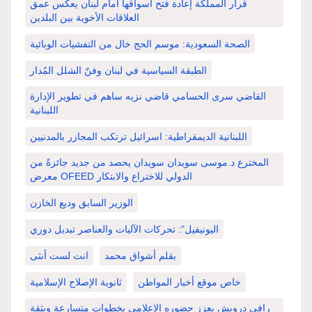
قرار المملكة إعادة فتح أسواقها أمام لبنان يعكس عمق
العلاقات الأخوية بين البلدين
الصحة السعودية: موسم الحج خال من التفشيات الوبائية
الطبقة السياسية في لبنان وفنّ الشلل المُدار
القاضي سرى الحسامي قاضي نزيه ساهم في تطوير الإدارة
اللبنانية
اللبنانية الديمقراطية: اسرائيل ترتكب المجازر بالمدنيين
المخترع د.موسى سويدان سويدان يحصد من جديد جائزةً من
معرض OFEED الدولي للاختراع والابتكار
الوزير السابق وديع الخازن
اليونيفيل": تحركات الآليات والعناصر تبديل دوري
بقلم أشواق محمد
انت لست أنثى
خاص موقع أخبار المواطن
ثانوية الإصلاح الإسلامية
رافي درويش يعزز حضوره الإعلامي بخطوات متسارعة وبثقة