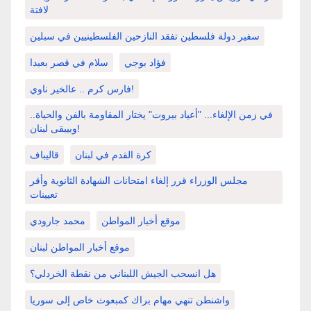
لافتة
سفير دولة فلسطين تفقد النازحين الفلسطينيين في سبلين
فؤاد بوجي
سلام في قصر بعبدا
فارس كرم .. عالخير ناوي!
في زمن الإلغاء... "أعياد بيروت" يختار المقاومة بالفن والحياة..
وبيبقى لبنان!
كرة القدم في لبنان
قاليباف
مجلس الوزراء قرر إلغاء امتحانات الشهادة الثانوية وأقر
تعيينات
موقع أخبار المواطن
محمد جارودي
موقع أخبار المواطن لبنان
هل انسحب الجيش اللبناني من نقطة الخردلي؟
واشنطن تنهي مهام براك كمبعوث خاص إلى سوريا