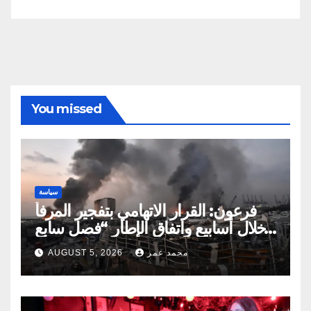
You missed
سياسة
فرعون: القرار الاتهامي بتفجير المرفأ
خلال أسابيع واتفاق الإطار “فصل سابع
ونصف”
محمد عمر
AUGUST 5, 2026