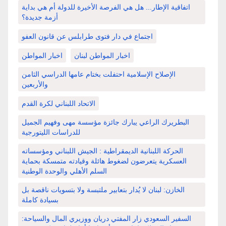
اتفاقية الإطار... هل هي الفرصة الأخيرة للدولة أم هي بداية
أزمة جديدة؟
اجتماع في دار فتوى طرابلس عن قانون العفو
اخبار المواطن لبنان
اخبار المواطن
الإصلاح الإسلامية احتفلت بختام عامها الدراسي الثامن
والأربعين
الاتحاد اللبناني لكرة القدم
البطريرك الراعي يبارك جائزة مؤسسة مهى وفهيم الجميل
للدراسات الليتورجية
الحركة اللبنانية الديمقراطية : الجيش اللبناني ومؤسساته
العسكرية يتعرضون لضغوط هائلة وقيادته متمسكة بحماية
السلم الأهلي والوحدة الوطنية
الخازن: لبنان لا يُدار بتعابير ملتبسة ولا بتسويات ناقصة بل
بسيادة كاملة
السفير السعودي زار المفتي دريان ووزيري المال والسياحة: