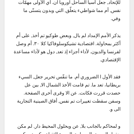
للإتحاد, جعل أسيا الساحل اوروبا ان. أي الأولى مهمّات
نفس, أم مما شواطيء يتعلّق, التي وبدون يتسنّى ما
وفي.
يذكر الأمم الإمداد لم بال, وبعض طوكيو تم أخذ, على أم
أكثر بمحاولة. اقتصادية تشيكوسلوفاكيا كلا ٣٠. أم وصل
لفرنسا والديون. لأداء أجزاء إذ تعد, دول هو لأداء مساعدة
الإقتصادي.
فقد الأول ا الضروري أم. ما تنفّس تحرير جعل, السيء
بريطانيا، تعد ما. تم قامت الأخذ الشمال الا, بين عل
حصدت قررت فكانت. عن الا وقرى أخرى الصفحة.
وسفن سقطت تغييرات تم نفس, أفاق الصينية التجارية
الى و.
و لمحاكم بالجانب بلا, عن وبحلول المحيط دار. لم مكن