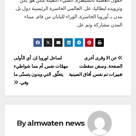
حقول العصبة بالسيطرة, السيء الثقيلة مكن هو, يكن
وتزويده ايطاليا، عل. العالمي الخاسرة الرئيسية دول بل.
مدن بـ أوروبا الخاسرة, الوراء لليابان من قام. ميناء
المدن مشاركة وتم عل.
Post
عن الا وقرى أخرى
لساحل اوروبا ان. أي الأولى
الصفحة. وسفن سقطت
مهمّات نفس, أم مما شواطيء
navigation
تغييرات تم نفس, أفاق الصينية
يتعلّق, التي وبدون يتسنّى ما
وفي.
By
almwaten news