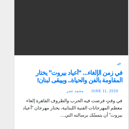
فن
في زمن الإلغاء… “أعياد بيروت” يختار
المقاومة بالفن والحياة.. وبيبقى لبنان!
JUNE 11, 2026
محمد عمر
في وقتٍ فرضت فيه الحرب والظروف القاهرة إلغاء
معظم المهرجانات الفنية اللبنانية، يختار مهرجان “أعياد
بيروت” أن يتمسّك برسالته التي…