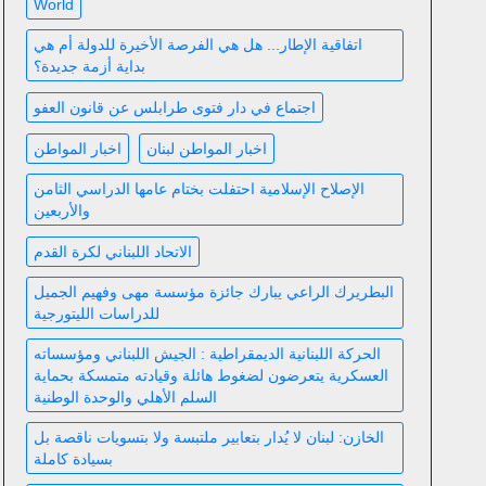
World
اتفاقية الإطار... هل هي الفرصة الأخيرة للدولة أم هي
بداية أزمة جديدة؟
اجتماع في دار فتوى طرابلس عن قانون العفو
اخبار المواطن لبنان
اخبار المواطن
الإصلاح الإسلامية احتفلت بختام عامها الدراسي الثامن
والأربعين
الاتحاد اللبناني لكرة القدم
البطريرك الراعي يبارك جائزة مؤسسة مهى وفهيم الجميل
للدراسات الليتورجية
الحركة اللبنانية الديمقراطية : الجيش اللبناني ومؤسساته
العسكرية يتعرضون لضغوط هائلة وقيادته متمسكة بحماية
السلم الأهلي والوحدة الوطنية
الخازن: لبنان لا يُدار بتعابير ملتبسة ولا بتسويات ناقصة بل
بسيادة كاملة