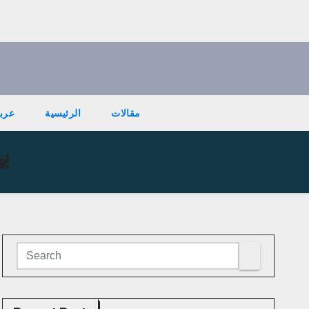
مقالات
الرئيسية
عربي
في زمن الإلغاء… “أعياد بيروت” يختار المقاومة بالفن والحياة.. وبيبقى لبنان!