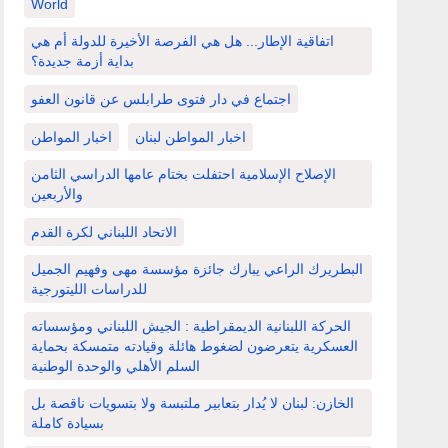
World
اتفاقية الإطار... هل هي الفرصة الأخيرة للدولة أم هي
بداية أزمة جديدة؟
اجتماع في دار فتوى طرابلس عن قانون العفو
اخبار المواطن لبنان
اخبار المواطن
الإصلاح الإسلامية احتفلت بختام عامها الدراسي الثامن
والأربعين
الاتحاد اللبناني لكرة القدم
البطريرك الراعي يبارك جائزة مؤسسة مهى وفهيم الجميل
للدراسات الليتورجية
الحركة اللبنانية الديمقراطية : الجيش اللبناني ومؤسساته
العسكرية يتعرضون لضغوط هائلة وقيادته متمسكة بحماية
السلم الأهلي والوحدة الوطنية
الخازن: لبنان لا يُدار بتعابير ملتبسة ولا بتسويات ناقصة بل
بسيادة كاملة