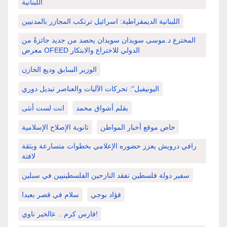
اللبنانية
اللبنانية الديمقراطية: اسرائيل ترتكب المجازر بالمدنيين
المخترع د.موسى سويدان سويدان يحصد من جديد جائزةً من
معرض OFEED الدولي للاختراع والابتكار
الوزير السابق وديع الخازن
اليونيفيل": تحركات الآليات والعناصر تبديل دوري
بقلم أشواق محمد
انت لست أنثى
خاص موقع أخبار المواطن
ثانوية الإصلاح الإسلامية
رافي درويش يعزز حضوره الإعلامي بخطوات متسارعة وبثقة
لافتة
سفير دولة فلسطين تفقد النازحين الفلسطينيين في سبلين
فؤاد بوجي
سلام في قصر بعبدا
فارس كرم .. عالخير ناوي!