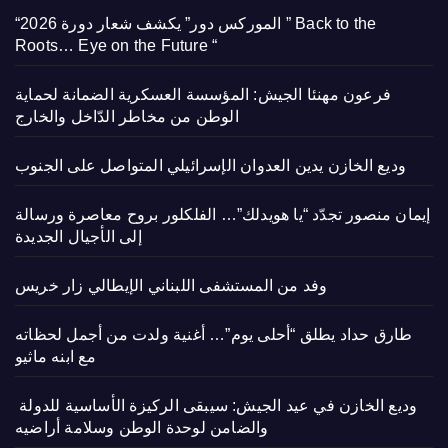
“الموركس دور” يكشف شعار دورة 2026 ” Back to the
Roots… Eye on the Future “
فرعون مهنئا الجيش: المؤسسة العسكرية الضمانة لحماية
الوطن من مخاطر الدّاخل والخارج
وديع الخازن يدين العدوان الإسرائيلي المتواصل على الجنوب
إيمان منصور تجدّد “يا هويدلك”… الفلكلور بروح معاصرة ورسالة
إلى الأجيال الجديدة
وفد من المستشفى اللبناني الإيطالي زار خريس
طارق حداد يطلق “أحلى يوم”… أغنية ولدت من أجمل لحظاته
مع ابنه ماثيو
وديع الخازن في عيد الجيش: سيبقى الركيزة الأساسية للدولة
والضامن لوحدة الوطن وسلامة أراضيه