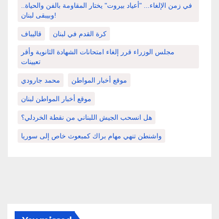
في زمن الإلغاء... "أعياد بيروت" يختار المقاومة بالفن والحياة..
وبيبقى لبنان!
كرة القدم في لبنان
قاليباف
مجلس الوزراء قرر إلغاء امتحانات الشهادة الثانوية وأقر
تعيينات
موقع أخبار المواطن
محمد جارودي
موقع أخبار المواطن لبنان
هل انسحب الجيش اللبناني من نقطة الخردلي؟
واشنطن تنهي مهام براك كمبعوث خاص إلى سوريا