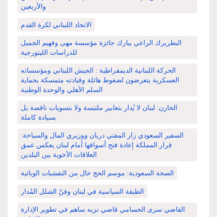
والأربعين
الاتحاد اللبناني لكرة القدم
البطريرك الراعي يبارك جائزة مؤسسة مهى وفهيم الجميل
للدراسات الليتورجية
الحركة اللبنانية الديمقراطية : الجيش اللبناني ومؤسساته
العسكرية يتعرضون لضغوط هائلة وقيادته متمسكة بحماية
السلم الأهلي والوحدة الوطنية
الخازن: لبنان لا يُدار بتعابير ملتبسة ولا بتسويات ناقصة بل
بسيادة كاملة
السفير السعودي زار المفتي دريان ووزيري المال والسياحة:
قرار المملكة إعادة فتح أسواقها أمام لبنان يعكس عمق
العلاقات الأخوية بين البلدين
الصحة السعودية: موسم الحج خال من التفشيات الوبائية
الطبقة السياسية في لبنان وفنّ الشلل المُدار
القاضي سرى الحسامي قاضي نزيه ساهم في تطوير الإدارة