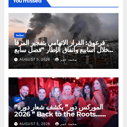
You missed
سياسة
فرعون: القرار الاتهامي بتفجير المرفأ
خلال أسابيع واتفاق الإطار “فصل سابع
ونصف”
محمد عمر
AUGUST 5, 2026
فن
“الموركس دور” يكشف شعار دورة
2026 ” Back to the Roots…
Eye on the Future “
محمد عمر
AUGUST 5, 2026