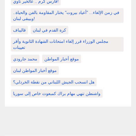
فارس كرم .. عالخير ناوي!
في زمن الإلغاء... "أعياد بيروت" يختار المقاومة بالفن والحياة..
وبيبقى لبنان!
كرة القدم في لبنان
قاليباف
مجلس الوزراء قرر إلغاء امتحانات الشهادة الثانوية وأقر
تعيينات
موقع أخبار المواطن
محمد جارودي
موقع أخبار المواطن لبنان
هل انسحب الجيش اللبناني من نقطة الخردلي؟
واشنطن تنهي مهام براك كمبعوث خاص إلى سوريا