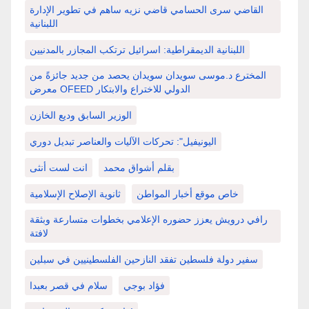
القاضي سرى الحسامي قاضي نزيه ساهم في تطوير الإدارة
اللبنانية
اللبنانية الديمقراطية: اسرائيل ترتكب المجازر بالمدنيين
المخترع د.موسى سويدان سويدان يحصد من جديد جائزةً من
معرض OFEED الدولي للاختراع والابتكار
الوزير السابق وديع الخازن
اليونيفيل": تحركات الآليات والعناصر تبديل دوري
بقلم أشواق محمد
انت لست أنثى
خاص موقع أخبار المواطن
ثانوية الإصلاح الإسلامية
رافي درويش يعزز حضوره الإعلامي بخطوات متسارعة وبثقة
لافتة
سفير دولة فلسطين تفقد النازحين الفلسطينيين في سبلين
فؤاد بوجي
سلام في قصر بعبدا