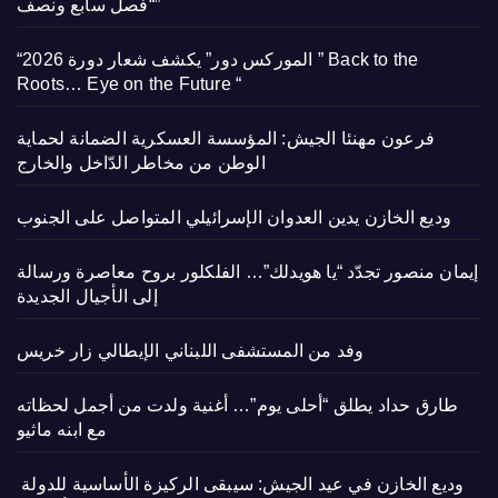
“فصل سابع ونصف”
“الموركس دور” يكشف شعار دورة 2026 ” Back to the
Roots… Eye on the Future “
فرعون مهنئا الجيش: المؤسسة العسكرية الضمانة لحماية
الوطن من مخاطر الدّاخل والخارج
وديع الخازن يدين العدوان الإسرائيلي المتواصل على الجنوب
إيمان منصور تجدّد “يا هويدلك”… الفلكلور بروح معاصرة ورسالة
إلى الأجيال الجديدة
وفد من المستشفى اللبناني الإيطالي زار خريس
طارق حداد يطلق “أحلى يوم”… أغنية ولدت من أجمل لحظاته
مع ابنه ماثيو
وديع الخازن في عيد الجيش: سيبقى الركيزة الأساسية للدولة