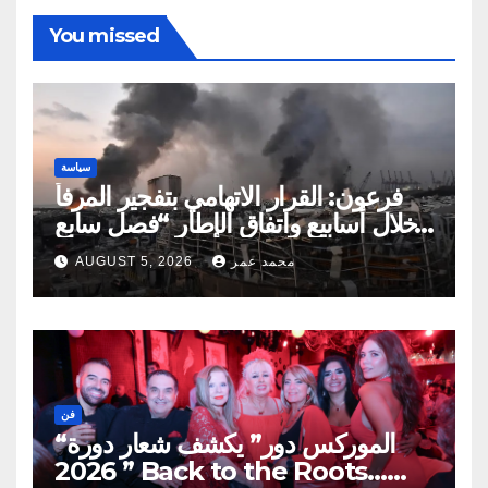
You missed
سياسة
فرعون: القرار الاتهامي بتفجير المرفأ
خلال أسابيع واتفاق الإطار “فصل سابع
ونصف”
محمد عمر
AUGUST 5, 2026
فن
“الموركس دور” يكشف شعار دورة
2026 ” Back to the Roots…