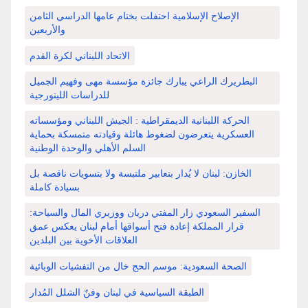
الإصلاح الإسلامية احتفلت بختام عامها الدراسي الثامن
والأربعين
الاتحاد اللبناني لكرة القدم
البطريرك الراعي يبارك جائزة مؤسسة مهى وفهيم الجميل
للدراسات الليتورجية
الحركة اللبنانية الديمقراطية : الجيش اللبناني ومؤسساته
العسكرية يتعرضون لضغوط هائلة وقيادته متمسكة بحماية
السلم الأهلي والوحدة الوطنية
الخازن: لبنان لا يُدار بتعابير ملتبسة ولا بتسويات ناقصة بل
بسيادة كاملة
السفير السعودي زار المفتي دريان ووزيري المال والسياحة:
قرار المملكة إعادة فتح أسواقها أمام لبنان يعكس عمق
العلاقات الأخوية بين البلدين
الصحة السعودية: موسم الحج خال من التفشيات الوبائية
الطبقة السياسية في لبنان وفنّ الشلل المُدار