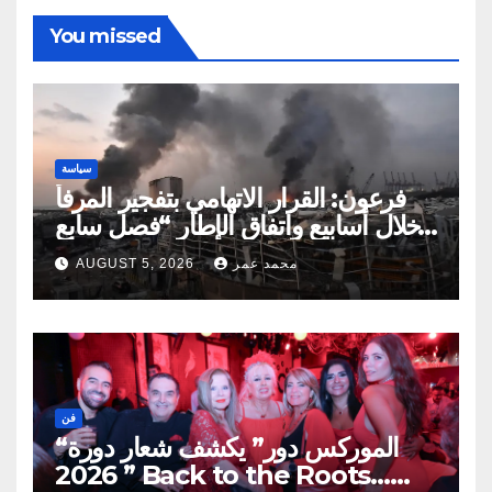
You missed
سياسة
فرعون: القرار الاتهامي بتفجير المرفأ
خلال أسابيع واتفاق الإطار “فصل سابع
ونصف”
محمد عمر
AUGUST 5, 2026
فن
“الموركس دور” يكشف شعار دورة
2026 ” Back to the Roots…