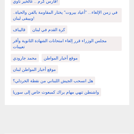
فارس كرم .. عالخير ناوي!
في زمن الإلغاء... "أعياد بيروت" يختار المقاومة بالفن والحياة..
وبيبقى لبنان!
كرة القدم في لبنان
قاليباف
مجلس الوزراء قرر إلغاء امتحانات الشهادة الثانوية وأقر
تعيينات
موقع أخبار المواطن
محمد جارودي
موقع أخبار المواطن لبنان
هل انسحب الجيش اللبناني من نقطة الخردلي؟
واشنطن تنهي مهام براك كمبعوث خاص إلى سوريا