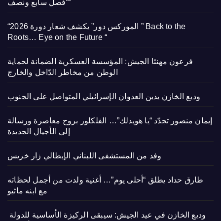
“فصل سابع ونصف”
“الموركس دور” يكشف شعار دورة 2026 ” Back to the
Roots… Eye on the Future “
فرعون مهنئا الجيش: المؤسسة العسكرية الضمانة لحماية
الوطن من مخاطر الدّاخل والخارج
وديع الخازن يدين العدوان الإسرائيلي المتواصل على الجنوب
إيمان منصور تجدّد “يا هويدلك”… الفلكلور بروح معاصرة ورسالة
إلى الأجيال الجديدة
وفد من المستشفى اللبناني الإيطالي زار خريس
طارق حداد يطلق “أحلى يوم”… أغنية ولدت من أجمل لحظاته
مع ابنه ماثيو
وديع الخازن في عيد الجيش: سيبقى الركيزة الأساسية للدولة