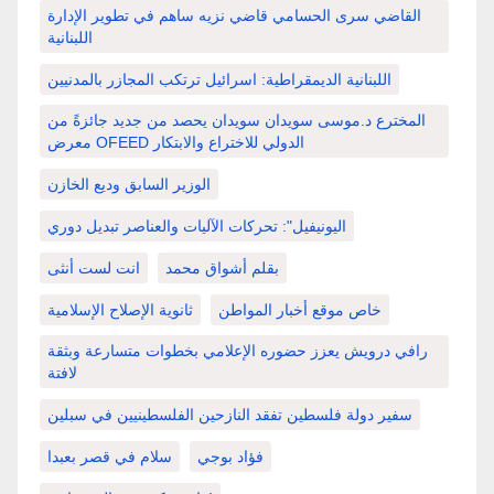
القاضي سرى الحسامي قاضي نزيه ساهم في تطوير الإدارة
اللبنانية
اللبنانية الديمقراطية: اسرائيل ترتكب المجازر بالمدنيين
المخترع د.موسى سويدان سويدان يحصد من جديد جائزةً من
معرض OFEED الدولي للاختراع والابتكار
الوزير السابق وديع الخازن
اليونيفيل": تحركات الآليات والعناصر تبديل دوري
بقلم أشواق محمد
انت لست أنثى
خاص موقع أخبار المواطن
ثانوية الإصلاح الإسلامية
رافي درويش يعزز حضوره الإعلامي بخطوات متسارعة وبثقة
لافتة
سفير دولة فلسطين تفقد النازحين الفلسطينيين في سبلين
فؤاد بوجي
سلام في قصر بعبدا