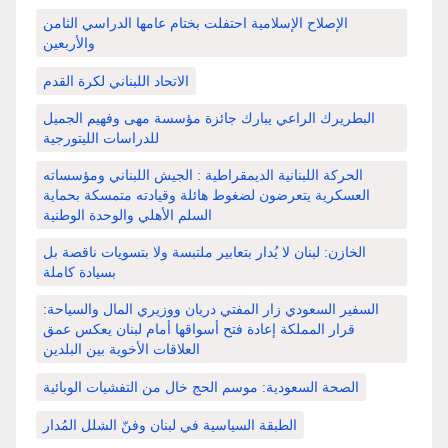
الإصلاح الإسلامية احتفلت بختام عامها الدراسي الثامن
والأربعين
الاتحاد اللبناني لكرة القدم
البطريرك الراعي يبارك جائزة مؤسسة مهى وفهيم الجميل
للدراسات الليتورجية
الحركة اللبنانية الديمقراطية : الجيش اللبناني ومؤسساته
العسكرية يتعرضون لضغوط هائلة وقيادته متمسكة بحماية
السلم الأهلي والوحدة الوطنية
الخازن: لبنان لا يُدار بتعابير ملتبسة ولا بتسويات ناقصة بل
بسيادة كاملة
السفير السعودي زار المفتي دريان ووزيري المال والسياحة:
قرار المملكة إعادة فتح أسواقها أمام لبنان يعكس عمق
العلاقات الأخوية بين البلدين
الصحة السعودية: موسم الحج خال من التفشيات الوبائية
الطبقة السياسية في لبنان وفنّ الشلل المُدار