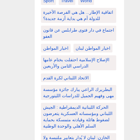
Sport
Travel
World
اتفاقية الإطار... هل هي الفرصة الأخيرة
للدولة أم هي بداية أزمة جديدة؟
اجتماع في دار فتوى طرابلس عن قانون
العفو
اخبار المواطن لبنان
اخبار المواطن
الإصلاح الإسلامية احتفلت بختام عامها
الدراسي الثامن والأربعين
الاتحاد اللبناني لكرة القدم
البطريرك الراعي يبارك جائزة مؤسسة
مهى وفهيم الجميل للدراسات الليتورجية
الحركة اللبنانية الديمقراطية : الجيش
اللبناني ومؤسساته العسكرية يتعرضون
لضغوط هائلة وقيادته متمسكة بحماية
السلم الأهلي والوحدة الوطنية
الخازن: لبنان لا يُدار بتعابير ملتبسة ولا