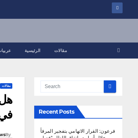
مقالات
الرئيسية
عربيات
مقالات
هل 
في 
Recent Posts
فرعون: القرار الاتهامي بتفجير المرفأ
ws
By
خلال أسابيع واتفاق الإطار “فصل