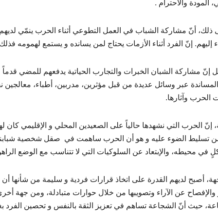
، المودة والاحترام .
 ذلك، أنّ مشاركة الشباب في العمل التطوعي أثناء الحرب ينمّي لد
ء إليهم. إنّ الفرد أثناء الأزمات يحتاج لمن يسانده و يستمع لهمومه فذ
بل إنّ مشاركة الشبان الخبرات والتجارب الحياتية يدفعهم للمضي قدما
المساندة عبر وسائل عديدة من قبل مؤثرين، مدربين، أطباء، معالجين
ت الحرب وآثارها.
، إنّ الحرب التي نشهدها حالياً على الصعيدين المحلي و الإقليمي كان لها 
 من تسليط الضوء عليه و هو أن الحرب ساهمت في صقل شخصية شبابنا من
لٍ في محيطه، والإبتعاد عن السلوكيات التي لا تتناسب مع الوضع الراهن
ة، أصبح لديهم القدرة على اتخاذ قرارات فردية و سليمة من شأنها أن 
ر والإفصاح عن الآراء وتصويبها من خلال حوارات متبادلة، ومن جهة أخرى
عة، حيث أنّ الشجاعة تساهم في تعزيز الثقة بالنفس و تحصين الفرد بغية