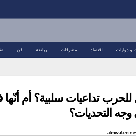
 و دوليات
اقتصاد
متفرقات
رياضة
فن
تق
للحرب تداعيات سلبية؟ أم أنّها 
وجه التحديات؟
almwaten ne