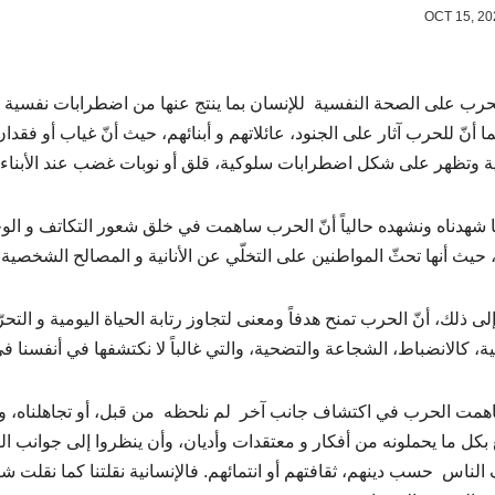
الحرب على الصحة النفسية للإنسان بما ينتج عنها من اضطرابات نفسية قد
ا أنّ للحرب آثار على الجنود، عائلاتهم و أبنائهم، حيث أنّ غياب أو فقدا
ة وتظهر على شكل اضطرابات سلوكية، قلق أو نوبات غضب عند الأبناء.
 شهدناه ونشهده حالياً أنّ الحرب ساهمت في خلق شعور التكاتف و الو
 حيث أنها تحثّ المواطنين على التخلّي عن الأنانية و المصالح الشخصية
ى ذلك، أنّ الحرب تمنح هدفاً ومعنى لتجاوز رتابة الحياة اليومية و التح
ية، كالانضباط، الشجاعة والتضحية، والتي غالباً لا نكتشفها في أنفسنا ف
همت الحرب في اكتشاف جانب آخر لم نلحظه من قبل، أو تجاهلناه، وهو
 بكل ما يحملونه من أفكار و معتقدات وأديان، وأن ينظروا إلى جوانب التط
الناس حسب دينهم، ثقافتهم أو انتمائهم. فالإنسانية نقلتنا كما نقلت شب