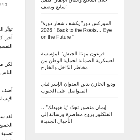
OCT 15, 2024
سابع ونصف”
“الموركس دور” يكشف شعار دورة
تؤثّر 
2026 ” Back to the Roots… Eye
on the Future “
آخر. كم
النفسي
فرعون مهنئا الجيش: المؤسسة
العسكرية الضمانة لحماية الوطن من
لكن ما
مخاطر الدّاخل والخارج
الناس،
وديع الخازن يدين العدوان الإسرائيلي
أضف إل
المتواصل على الجنوب
الإنسان
إيمان منصور تجدّد “يا هويدلك”…
الفلكلور بروح معاصرة ورسالة إلى
لقد سا
الأجيال الجديدة
الجميع
تصنيف 