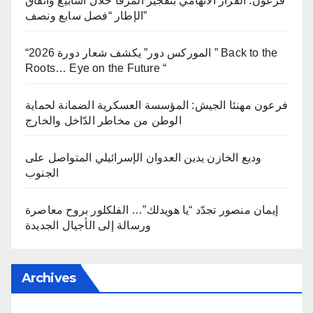
فرعون: القرار الاتهامي بتفجير المرفأ خلال أسابيع واتفاق
الإطار “فصل سابع ونصف”
“الموركس دور” يكشف شعار دورة 2026 ” Back to the
Roots… Eye on the Future “
فرعون مهنئا الجيش: المؤسسة العسكرية الضمانة لحماية
الوطن من مخاطر الدّاخل والخارج
وديع الخازن يدين العدوان الإسرائيلي المتواصل على
الجنوب
إيمان منصور تجدّد “يا هويدلك”… الفلكلور بروح معاصرة
ورسالة إلى الأجيال الجديدة
Archives