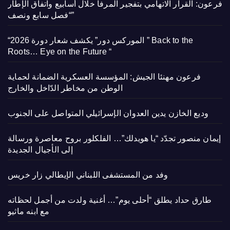
فرعون: القرار الاتهامي بتفجير المرفأ خلال أسابيع واتفاق الإطار
“فصل سابع ونصف”
“الموركس دور” يكشف شعار دورة 2026 ” Back to the
Roots… Eye on the Future “
فرعون مهنئا الجيش: المؤسسة العسكرية الضمانة لحماية
الوطن من مخاطر الدّاخل والخارج
وديع الخازن يدين العدوان الإسرائيلي المتواصل على الجنوب
إيمان منصور تجدّد “يا هويدلك”… الفلكلور بروح معاصرة ورسالة
إلى الأجيال الجديدة
وفد من المستشفى اللبناني الإيطالي زار خريس
طارق حداد يطلق “أحلى يوم”… أغنية ولدت من أجمل لحظاته
مع ابنه ماثيو