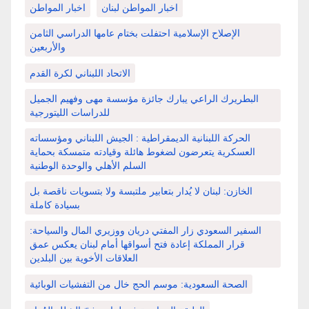
اخبار المواطن لبنان
اخبار المواطن
الإصلاح الإسلامية احتفلت بختام عامها الدراسي الثامن
والأربعين
الاتحاد اللبناني لكرة القدم
البطريرك الراعي يبارك جائزة مؤسسة مهى وفهيم الجميل
للدراسات الليتورجية
الحركة اللبنانية الديمقراطية : الجيش اللبناني ومؤسساته
العسكرية يتعرضون لضغوط هائلة وقيادته متمسكة بحماية
السلم الأهلي والوحدة الوطنية
الخازن: لبنان لا يُدار بتعابير ملتبسة ولا بتسويات ناقصة بل
بسيادة كاملة
السفير السعودي زار المفتي دريان ووزيري المال والسياحة:
قرار المملكة إعادة فتح أسواقها أمام لبنان يعكس عمق
العلاقات الأخوية بين البلدين
الصحة السعودية: موسم الحج خال من التفشيات الوبائية