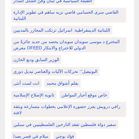
الطبقة السياسية في لبنان وفنّ الشلل المُدار
القاضي سرى الحسامي قاضي نزيه ساهم في تطوير الإدارة
اللبنانية
اللبنانية الديمقراطية: اسرائيل ترتكب المجازر بالمدنيين
المخترع د.موسى سويدان سويدان يحصد من جديد جائزةً من
معرض OFEED الدولي للاختراع والابتكار
الوزير السابق وديع الخازن
اليونيفيل": تحركات الآليات والعناصر تبديل دوري
بقلم أشواق محمد
انت لست أنثى
خاص موقع أخبار المواطن
ثانوية الإصلاح الإسلامية
رافي درويش يعزز حضوره الإعلامي بخطوات متسارعة وبثقة
لافتة
سفير دولة فلسطين تفقد النازحين الفلسطينيين في سبلين
فؤاد بوجي
سلام في قصر بعبدا