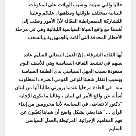
حاليا والتي سببت وتسبب الويلات على المكونات
اللبنانية بمختلف طوائفها ومذاهبها . عليكم وعلينا
المُشاركة الديمقراطية الفعّالة لأنّ الأمور وصلت إلى
أشدها مع واقع الحياة السياسية اللبنانية وهي في مرحلة
الأخطار المحدقة التي ألمّت بالجمهورية وبالشعب .
أيها القادة الشرفاء ، إنّ العمل النضالي السليم عادة
يسهم في تنشيط الثقافة السياسية وهي للأسف اليوم
مفقودة بسبب الجهل السياسي لدى الطبقة السياسة
وبسبب إفتقار شعبنا للوعي القومي الصرف المطلوب
منه . في العادة مرحليا عندما يزورني طالبا آتيا من لبنان
أسأله عن واقع الأمر في لبنان ، وغالبا ما تكون الإجابة
“دكتور لا نتعاطى في السياسة لأننا محرومين من إبداء
الرأي …” هذا يعني بشكل واضح أن شبابنا يُغيّبون عن
فهم المفاهيم الإجرائية المرتبطة بالعمل السياسي
السليم .