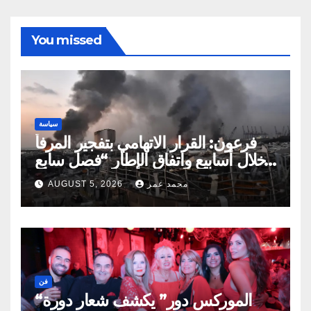
You missed
سياسة
فرعون: القرار الاتهامي بتفجير المرفأ
خلال أسابيع واتفاق الإطار “فصل سابع
ونصف”
محمد عمر
AUGUST 5, 2026
فن
“الموركس دور” يكشف شعار دورة