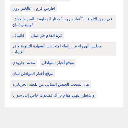
فارس كرم .. عالخير ناوي!
في زمن الإلغاء... "أعياد بيروت" يختار المقاومة بالفن والحياة..
وبيبقى لبنان!
كرة القدم في لبنان
قاليباف
مجلس الوزراء قرر إلغاء امتحانات الشهادة الثانوية وأقر
تعيينات
موقع أخبار المواطن
محمد جارودي
موقع أخبار المواطن لبنان
هل انسحب الجيش اللبناني من نقطة الخردلي؟
واشنطن تنهي مهام براك كمبعوث خاص إلى سوريا