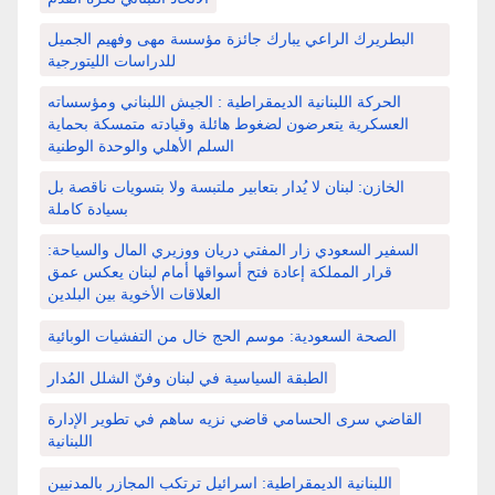
البطريرك الراعي يبارك جائزة مؤسسة مهى وفهيم الجميل
للدراسات الليتورجية
الحركة اللبنانية الديمقراطية : الجيش اللبناني ومؤسساته
العسكرية يتعرضون لضغوط هائلة وقيادته متمسكة بحماية
السلم الأهلي والوحدة الوطنية
الخازن: لبنان لا يُدار بتعابير ملتبسة ولا بتسويات ناقصة بل
بسيادة كاملة
السفير السعودي زار المفتي دريان ووزيري المال والسياحة:
قرار المملكة إعادة فتح أسواقها أمام لبنان يعكس عمق
العلاقات الأخوية بين البلدين
الصحة السعودية: موسم الحج خال من التفشيات الوبائية
الطبقة السياسية في لبنان وفنّ الشلل المُدار
القاضي سرى الحسامي قاضي نزيه ساهم في تطوير الإدارة
اللبنانية
اللبنانية الديمقراطية: اسرائيل ترتكب المجازر بالمدنيين