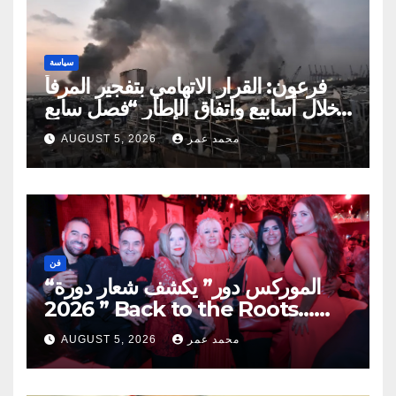
سياسة
فرعون: القرار الاتهامي بتفجير المرفأ
خلال أسابيع واتفاق الإطار “فصل سابع
ونصف”
محمد عمر
AUGUST 5, 2026
فن
“الموركس دور” يكشف شعار دورة
2026 ” Back to the Roots…
Eye on the Future “
محمد عمر
AUGUST 5, 2026