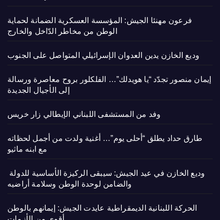
فرعون مهنئا الجيش: المؤسسة العسكرية الضمانة لحماية
الوطن من مخاطر الدّاخل والخارج
وديع الخازن يدين العدوان الإسرائيلي المتواصل على الجنوب
إيمان منصور تجدّد “يا هويدلك”… الفلكلور بروح معاصرة ورسالة
إلى الأجيال الجديدة
وفد من المستشفى اللبناني الإيطالي زار خريس
طارق حداد يطلق “أحلى يوم”… أغنية ولدت من أجمل لحظاته
مع ابنه ماثيو
وديع الخازن في عيد الجيش: سيبقى الركيزة الأساسية للدولة
والضامن لوحدة الوطن وسلامة أراضيه
الحركة اللبنانية الديمقراطية عايدت الجيش: إيمانهم بالوطن
أقوى من الأزمات