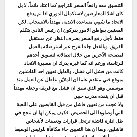
التنسيق معه رافعاً السعر للتراجع كما اعتاد دائماً، لا بل
كان اشدّ المعارضين لاستكمال الدوري اذا لم يدفع
الاتحاد ما سُمِي مساعدة الاندية، مهدداً بالانسحاب. لكن
المعنيين ببواطن الامور يدركون ان رئيس النادي يتكلم
فقط لأجل رفع السعر بصرف النظر عن مستقبل
الفريق. وبالفعل جاء الفرج عبر استرضائه بالعمل
لمصلحة الآخرين من خلال اتصالاته لتسويق أحدهم
للرئاسة، ورغم انه كما غيره يدرك ان مسيرة الاتحاد
كانت من فشل الى فشل، والدليل تعيين احد الفاشلين
بموقع فني متقدم علما ان المعَيّن عاطل عن العمل منذ
موسمين وهو الذي سبق ان فشل مع فريقه وجعله مهدداً
قبل ان ينقذه مدرب خبير.
ولا عجب من تعيين فاشل من قبل القابضين على اللعبة
التي أوصلوها الى الحضيض. فكيف يمكن لها ان تنجح في
ظل ادارة فاشلة ترتجل قرارات وتعيينات لأشخاص
فاشلين، وبما ان هذا التعيين جاء مكافأة للرئيس الوسيط