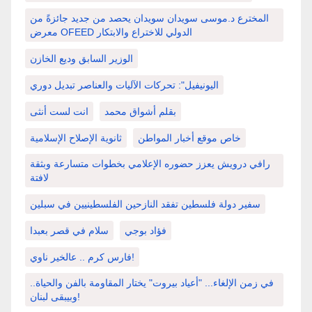
المخترع د.موسى سويدان سويدان يحصد من جديد جائزةً من
معرض OFEED الدولي للاختراع والابتكار
الوزير السابق وديع الخازن
اليونيفيل": تحركات الآليات والعناصر تبديل دوري
بقلم أشواق محمد
انت لست أنثى
خاص موقع أخبار المواطن
ثانوية الإصلاح الإسلامية
رافي درويش يعزز حضوره الإعلامي بخطوات متسارعة وبثقة
لافتة
سفير دولة فلسطين تفقد النازحين الفلسطينيين في سبلين
فؤاد بوجي
سلام في قصر بعبدا
فارس كرم .. عالخير ناوي!
في زمن الإلغاء... "أعياد بيروت" يختار المقاومة بالفن والحياة..
وبيبقى لبنان!