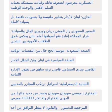
العسكرية يتعرضون لضغوط هائلة وقيادته متمسكة بحماية
السلم الأهلي والوحدة الوطنية
الخازن: لبنان لا يُدار بتعابير ملتبسة ولا بتسويات ناقصة بل
بسيادة كاملة
السفير السعودي زار المفتي دريان ووزيري المال والسياحة:
قرار المملكة إعادة فتح أسواقها أمام لبنان يعكس عمق
العلاقات الأخوية بين البلدين
الصحة السعودية: موسم الحج خال من التفشيات الوبائية
الطبقة السياسية في لبنان وفنّ الشلل المُدار
القاضي سرى الحسامي قاضي نزيه ساهم في تطوير الإدارة
اللبنانية
اللبنانية الديمقراطية: اسرائيل ترتكب المجازر بالمدنيين
المخترع د.موسى سويدان سويدان يحصد من جديد جائزةً من
معرض OFEED الدولي للاختراع والابتكار
المرجعية للدستور... والقانون لا ينتظر التوافق من أحد