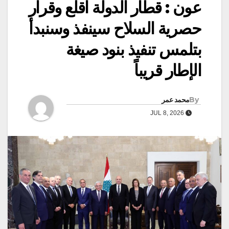
عون : قطار الدولة اقلع وقرار
حصرية السلاح سينفذ وسنبدأ
بتلمس تنفيذ بنود صيغة
الإطار قريباً
By
محمد عمر
JUL 8, 2026