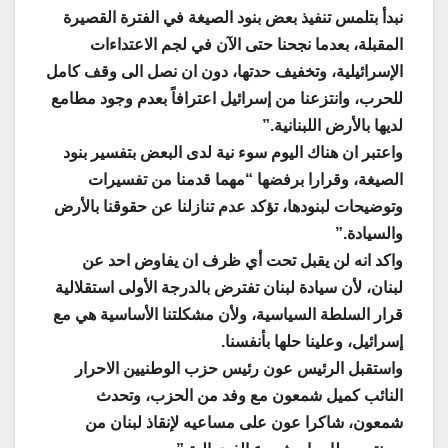
نبدأ بتلمس تنفيذ بعض بنود الصيغة في الفترة القصيرة
المقبلة، بعدما نجحنا حتى الآن في لجم الاعتداءات
الإسرائيلية، وتخفيف حدتها، دون ان نصل الى وقف كامل
للحرب، وانتزعنا من إسرائيل اعترافاً بعدم وجود مطامع
لديها بالأرض اللبنانية.”
واعتبر ان هناك اليوم سوء نية لدى البعض بتفسير بنود
الصيغة، وقرارا برفضها “مهما قدمنا من تفسيرات
وتوضيحات لبنودها، تؤكد عدم تنازلنا عن حقوقنا بالأرض
والسيادة.”
واكد انه لن يقبل تحت أي ظرف ان يفاوض احد عن
لبنان، لأن سيادة لبنان تفترض بالدرجة الأولى استقلالية
قرار السلطة السياسية، ولأن مشكلتنا الأساسية هي مع
إسرائيل، وعلينا حلها بأنفسنا.
واستقبل الرئيس عون رئيس حزب الوطنيين الاحرار
النائب كميل شمعون مع وفد من الحزب، وتحدث
شمعون، شاكرا عون على مساعيه لإنقاذ لبنان من