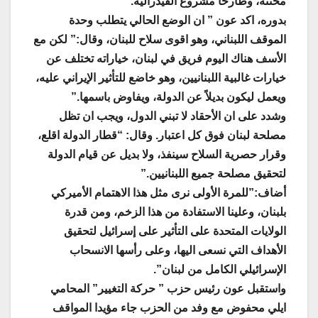
محنته، وطارحا مشروع الفيدرالية.”
بدوره، اكد عون ” ان الوضع الحالي يتطلب وحدة
الموقف اللبناني، وهو اقوى سلاح للبنان، وقال:” لكن مع
الأسف هناك اليوم فريق في لبنان، خياراته تختلف عن
خيارات غالبية اللبنانيين، وهو خاضع للتأثير الإيراني عليه،
ويعمل ليكون بديلاً عن الدولة، ويفاوض باسمها.”
وشدد على ان الأحقاد لا تبني الدول، ويجب ان تظل
مصلحة لبنان فوق كل اعتبار. وقال: “قطار الدولة اقلع،
وقرار حصرية السلاح سينفذ، ولا بديل عن قيام الدولة
لتحقيق مصلحة جميع اللبنانيين.”
أضاف:”للمرة الأولى نرى مثل هذا الاهتمام الأميركي
بلبنان، وعلينا الاستفادة من هذا الزخم، ومن قدرة
الولايات المتحدة على التأثير على إسرائيل لتحقيق
الأهداف التي نسعى اليها، وعلى رأسها الانسحاب
الإسرائيلي الكامل من لبنان”.
واستقبل عون رئيس حزب ” حركة التغيير” المحامي
ايلي محفوض مع وفد من الحزب جاء مؤيدا المواقف