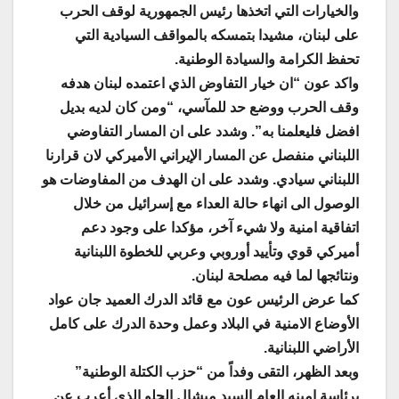
والخيارات التي اتخذها رئيس الجمهورية لوقف الحرب
على لبنان، مشيدا بتمسكه بالمواقف السيادية التي
تحفظ الكرامة والسيادة الوطنية.
واكد عون “ان خيار التفاوض الذي اعتمده لبنان هدفه
وقف الحرب ووضع حد للمآسي، “ومن كان لديه بديل
افضل فليعلمنا به”. وشدد على ان المسار التفاوضي
اللبناني منفصل عن المسار الإيراني الأميركي لان قرارنا
اللبناني سيادي. وشدد على ان الهدف من المفاوضات هو
الوصول الى انهاء حالة العداء مع إسرائيل من خلال
اتفاقية امنية ولا شيء آخر، مؤكدا على وجود دعم
أميركي قوي وتأييد أوروبي وعربي للخطوة اللبنانية
ونتائجها لما فيه مصلحة لبنان.
كما عرض الرئيس عون مع قائد الدرك العميد جان عواد
الأوضاع الامنية في البلاد وعمل وحدة الدرك على كامل
الأراضي اللبنانية.
وبعد الظهر، التقى وفداً من “حزب الكتلة الوطنية”
برئاسة امينه العام السيد ميشال الحلو الذي أعرب عن