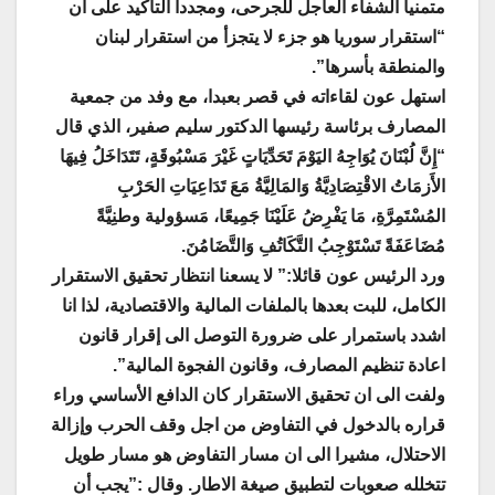
متمنياً الشفاء العاجل للجرحى، ومجدداً التأكيد على أن
“استقرار سوريا هو جزء لا يتجزأ من استقرار لبنان
والمنطقة بأسرها”.
استهل عون لقاءاته في قصر بعبدا، مع وفد من جمعية
المصارف برئاسة رئيسها الدكتور سليم صفير، الذي قال
“إِنَّ لُبْنَانَ يُوَاجِهُ اليَوْمَ تَحَدِّيَاتٍ غَيْرَ مَسْبُوقَةٍ، تَتَدَاخَلُ فِيهَا
الأَزمَاتُ الاقْتِصَادِيَّةُ وَالمَالِيَّةُ مَعَ تَدَاعِيَاتِ الحَرْبِ
المُسْتَمِرَّةِ، مَا يَفْرِضُ عَلَيْنَا جَمِيعًا، مَسؤولية وطنِيَّةً
مُضَاعَفَةً تَسْتَوْجِبُ التَّكَاتُفِ وَالتَّضَامُنَ.
ورد الرئيس عون قائلا:” لا يسعنا انتظار تحقيق الاستقرار
الكامل، للبت بعدها بالملفات المالية والاقتصادية، لذا انا
اشدد باستمرار على ضرورة التوصل الى إقرار قانون
اعادة تنظيم المصارف، وقانون الفجوة المالية”.
ولفت الى ان تحقيق الاستقرار كان الدافع الأساسي وراء
قراره بالدخول في التفاوض من اجل وقف الحرب وإزالة
الاحتلال، مشيرا الى ان مسار التفاوض هو مسار طويل
تتخلله صعوبات لتطبيق صيغة الاطار. وقال :”يجب أن