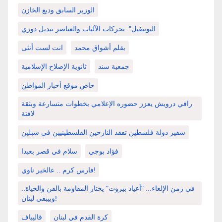
الوزير السابق وديع الخازن
اليونيفيل": تحركات الآليات والعناصر تبديل دوري
بقلم أشواق محمد
انت لست أنثى
جمعية سند
ثانوية الإصلاح الإسلامية
خاص موقع أخبار المواطن
رافي درويش يعزز حضوره الإعلامي بخطوات متسارعة وبثقة
لافتة
سفير دولة فلسطين تفقد النازحين الفلسطينيين في سبلين
فؤاد بوجي
سلام في قصر بعبدا
فارس كرم .. عالخير ناوي!
في زمن الإلغاء... "أعياد بيروت" يختار المقاومة بالفن والحياة..
وبيبقى لبنان!
كرة القدم في لبنان
قاليباف