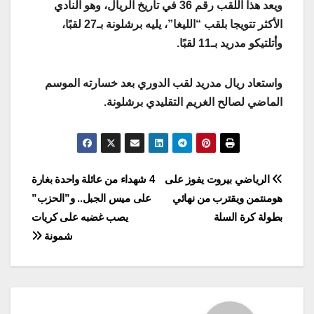
ويعد هذا اللقب رقم 36 في تاريخ الريال، وهو النادي
الأكثر تتويجا بلقب “الليغا”، يليه برشلونة بـ27 لقبًا،
وأتلتيكو مدريد بـ11 لقبًا
.
واستعاد ريال مدريد لقب الدوري بعد خسارته الموسم
الماضي لصالح الغريم التقليدي برشلونة
.
Post
الرياضي بيروت يفوز على
4 شهداء من عائلة واحدة بغارة
هومنتمن ويقترب من نهائي
على ميس الجبل.. و”الحزب”
navigation
بطولة كرة السلة
يصب غضبه على كريات
شمونة