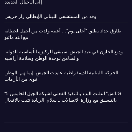
إلى الأجيال الجديدة
وفد من المستشفى اللبناني الإيطالي زار خريس
طارق حداد يطلق “أحلى يوم”… أغنية ولدت من أجمل لحظاته
مع ابنه ماثيو
وديع الخازن في عيد الجيش: سيبقى الركيزة الأساسية للدولة
والضامن لوحدة الوطن وسلامة أراضيه
الحركة اللبنانية الديمقراطية عايدت الجيش: إيمانهم بالوطن
أقوى من الأزمات
“تاتش” اعلنت البدء بالتنفيذ الفعلي لشبكة الجيل الخامس 5G
بالتنسيق مع وزارة الاتصالات .. سلام: الريادة تثبت بالافعال