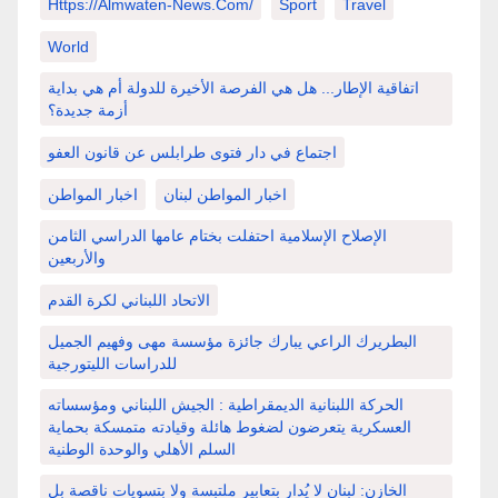
Https://almwaten-News.com/
Sport
Travel
World
اتفاقية الإطار... هل هي الفرصة الأخيرة للدولة أم هي بداية
أزمة جديدة؟
اجتماع في دار فتوى طرابلس عن قانون العفو
اخبار المواطن لبنان
اخبار المواطن
الإصلاح الإسلامية احتفلت بختام عامها الدراسي الثامن
والأربعين
الاتحاد اللبناني لكرة القدم
البطريرك الراعي يبارك جائزة مؤسسة مهى وفهيم الجميل
للدراسات الليتورجية
الحركة اللبنانية الديمقراطية : الجيش اللبناني ومؤسساته
العسكرية يتعرضون لضغوط هائلة وقيادته متمسكة بحماية
السلم الأهلي والوحدة الوطنية
الخازن: لبنان لا يُدار بتعابير ملتبسة ولا بتسويات ناقصة بل