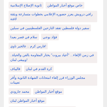
خاص موقع أخبار المواطن
ثانوية الإصلاح الإسلامية
رافي درويش يعزز حضوره الإعلامي بخطوات متسارعة وبثقة
لافتة
سفير دولة فلسطين تفقد النازحين الفلسطينيين في سبلين
فؤاد بوجي
سلام في قصر بعبدا
فارس كرم .. عالخير ناوي!
في زمن الإلغاء... "أعياد بيروت" يختار المقاومة بالفن والحياة..
وبيبقى لبنان!
كرة القدم في لبنان
قاليباف
مجلس الوزراء قرر إلغاء امتحانات الشهادة الثانوية وأقر
تعيينات
موقع أخبار المواطن
محمد جارودي
موقع أخبار المواطن لبنان