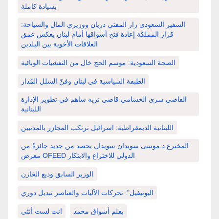
بسيادة كاملة
السفير السعودي زار المفتي دريان ووزيري المال والسياحة:
قرار المملكة إعادة فتح أسواقها أمام لبنان يعكس عمق
العلاقات الأخوية بين البلدين
الصحة السعودية: موسم الحج خال من التفشيات الوبائية
الطبقة السياسية في لبنان وفنّ الشلل المُدار
القاضي سرى الحسامي قاضي نزيه ساهم في تطوير الإدارة
اللبنانية
اللبنانية الديمقراطية: اسرائيل ترتكب المجازر بالمدنيين
المخترع د.موسى سويدان سويدان يحصد من جديد جائزةً من
معرض OFEED الدولي للاختراع والابتكار
الوزير السابق وديع الخازن
اليونيفيل": تحركات الآليات والعناصر تبديل دوري
بقلم أشواق محمد
انت لست أنثى