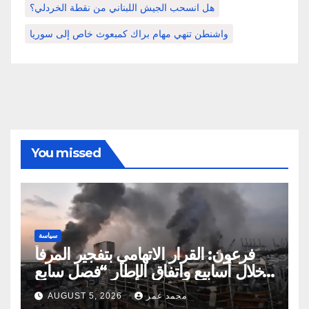
هل انسحب الجيش اللبناني من نقطة الخردلي؟
واشنطن تنهي مهام براك كمبعوث خاص إلى سوريا
You missed
سياسة
فرعون: القرار الاتهامي بتفجير المرفأ
خلال أسابيع واتفاق الإطار “فصل سابع
ونصف”
محمد عمر
AUGUST 5, 2026