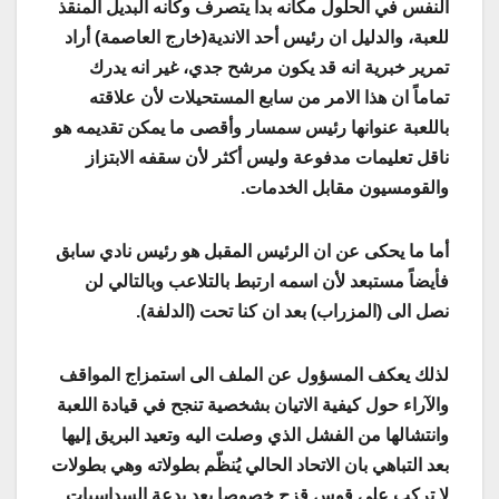
النفس في الحلول مكانه بدأ يتصرف وكأنه البديل المنقذ
للعبة، والدليل ان رئيس أحد الاندية(خارج العاصمة) أراد
تمرير خبرية انه قد يكون مرشح جدي، غير انه يدرك
تماماً ان هذا الامر من سابع المستحيلات لأن علاقته
باللعبة عنوانها رئيس سمسار وأقصى ما يمكن تقديمه هو
ناقل تعليمات مدفوعة وليس أكثر لأن سقفه الابتزاز
والقومسيون مقابل الخدمات.
أما ما يحكى عن ان الرئيس المقبل هو رئيس نادي سابق
فأيضاً مستبعد لأن اسمه ارتبط بالتلاعب وبالتالي لن
نصل الى (المزراب) بعد ان كنا تحت (الدلفة).
لذلك يعكف المسؤول عن الملف الى استمزاج المواقف
والآراء حول كيفية الاتيان بشخصية تنجح في قيادة اللعبة
وانتشالها من الفشل الذي وصلت اليه وتعيد البريق إليها
بعد التباهي بان الاتحاد الحالي يُنظّم بطولاته وهي بطولات
لا تركب علي قوس قزح خصوصا بعد بدعة السداسيات