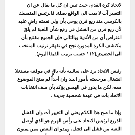
لاتحاد كرة القدم، حيث تبين ان كل ما يقال عن ان
التغيير آت لا يمت الى الواقع بصلة. فالرئيس المتمسك
بالكرسي منذ ربع قرن يوحي بأن ولي نعمته راضٍ عليه
لأن ربع قرن من الفشل في رفع شأن اللعبة لم يلقَ
اعتراض أي من الأندية وبالتالي فإن الجميع مقتنع بأن
مكتشف الكرة المدورة نجح في تقهقر ترتيب المنتخب
الى الحضيض(١١٢ حسب ترتيب الفيفا اليوم).
رئيس الاتحاد يرد على سائليه بأنه باقٍ في موقعه مستغلا
انشغال مرجعيته بأمور البلد وان أحداً لم يفتح الموضوع
معه، لكن ما يدور في الهمس يؤكد بأن ملف انتخابات
الاتحاد بات في عهدة شخصية جديدة .
وإذا ما صح هذا الكلام يعني ان التغيير آت وان الفشل
الذريع لرئيس الاتحاد على رأس الهرم هو الذي أوصل
اللعبة من فشل الى فشل، ويبدو ان البعض ممن يمنون