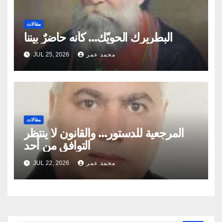
مقالات
البطريرك الحويّك… كأنه حاضرٌ بيننا
محمد عمر
JUL 25, 2026
مقالات
المرجعية للدستور… والقانون لا ينتظر
التوافق من أحد
محمد عمر
JUL 22, 2026