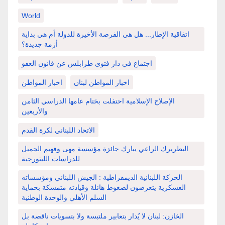
World
اتفاقية الإطار... هل هي الفرصة الأخيرة للدولة أم هي بداية
أزمة جديدة؟
اجتماع في دار فتوى طرابلس عن قانون العفو
اخبار المواطن لبنان
اخبار المواطن
الإصلاح الإسلامية احتفلت بختام عامها الدراسي الثامن
والأربعين
الاتحاد اللبناني لكرة القدم
البطريرك الراعي يبارك جائزة مؤسسة مهى وفهيم الجميل
للدراسات الليتورجية
الحركة اللبنانية الديمقراطية : الجيش اللبناني ومؤسساته
العسكرية يتعرضون لضغوط هائلة وقيادته متمسكة بحماية
السلم الأهلي والوحدة الوطنية
الخازن: لبنان لا يُدار بتعابير ملتبسة ولا بتسويات ناقصة بل