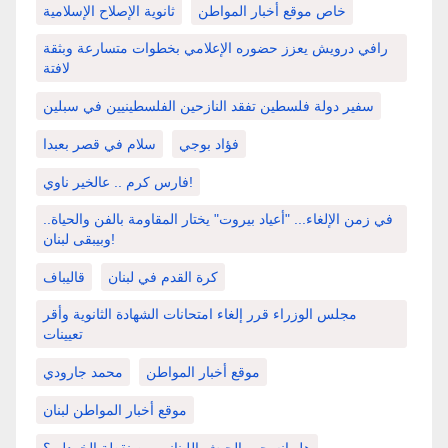
خاص موقع أخبار المواطن
ثانوية الإصلاح الإسلامية
رافي درويش يعزز حضوره الإعلامي بخطوات متسارعة وبثقة
لافتة
سفير دولة فلسطين تفقد النازحين الفلسطينيين في سبلين
فؤاد بوجي
سلام في قصر بعبدا
فارس كرم .. عالخير ناوي!
في زمن الإلغاء... "أعياد بيروت" يختار المقاومة بالفن والحياة..
وبيبقى لبنان!
كرة القدم في لبنان
قاليباف
مجلس الوزراء قرر إلغاء امتحانات الشهادة الثانوية وأقر
تعيينات
موقع أخبار المواطن
محمد جارودي
موقع أخبار المواطن لبنان
هل انسحب الجيش اللبناني من نقطة الخردلي؟