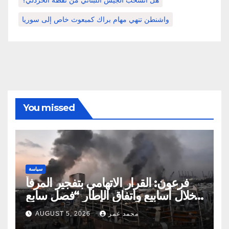
واشنطن تنهي مهام براك كمبعوث خاص إلى سوريا
You missed
سياسة
فرعون: القرار الاتهامي بتفجير المرفأ
خلال أسابيع واتفاق الإطار “فصل سابع
ونصف”
محمد عمر
AUGUST 5, 2026