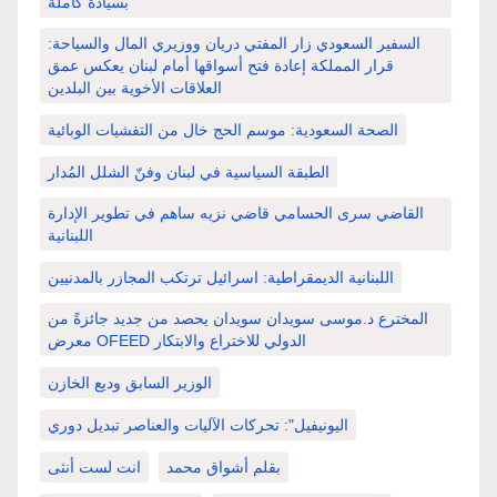
بسيادة كاملة
السفير السعودي زار المفتي دريان ووزيري المال والسياحة:
قرار المملكة إعادة فتح أسواقها أمام لبنان يعكس عمق
العلاقات الأخوية بين البلدين
الصحة السعودية: موسم الحج خال من التفشيات الوبائية
الطبقة السياسية في لبنان وفنّ الشلل المُدار
القاضي سرى الحسامي قاضي نزيه ساهم في تطوير الإدارة
اللبنانية
اللبنانية الديمقراطية: اسرائيل ترتكب المجازر بالمدنيين
المخترع د.موسى سويدان سويدان يحصد من جديد جائزةً من
معرض OFEED الدولي للاختراع والابتكار
الوزير السابق وديع الخازن
اليونيفيل": تحركات الآليات والعناصر تبديل دوري
بقلم أشواق محمد
انت لست أنثى