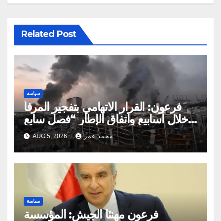
Related Post
سياسة
فرعون: القرار الاتهامي بتفجير المرفأ
خلال أسابيع واتفاق الإطار “فصل سابع
ونصف”
محمد عمر
AUG 5, 2026
سياسة
فرعون مهنئا الجيش: المؤسسة