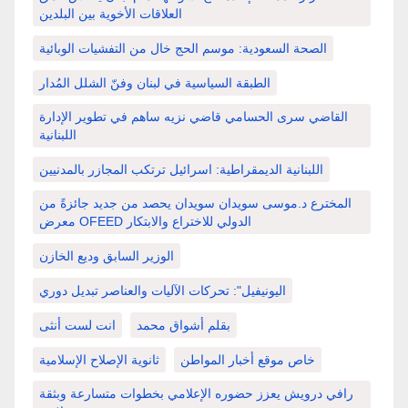
العلاقات الأخوية بين البلدين
الصحة السعودية: موسم الحج خال من التفشيات الوبائية
الطبقة السياسية في لبنان وفنّ الشلل المُدار
القاضي سرى الحسامي قاضي نزيه ساهم في تطوير الإدارة
اللبنانية
اللبنانية الديمقراطية: اسرائيل ترتكب المجازر بالمدنيين
المخترع د.موسى سويدان سويدان يحصد من جديد جائزةً من
معرض OFEED الدولي للاختراع والابتكار
الوزير السابق وديع الخازن
اليونيفيل": تحركات الآليات والعناصر تبديل دوري
بقلم أشواق محمد
انت لست أنثى
خاص موقع أخبار المواطن
ثانوية الإصلاح الإسلامية
رافي درويش يعزز حضوره الإعلامي بخطوات متسارعة وبثقة