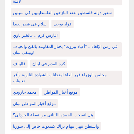
لافتة
سفير دولة فلسطين تفقد النازحين الفلسطينيين في سبلين
فؤاد بوجي
سلام في قصر بعبدا
فارس كرم .. عالخير ناوي!
في زمن الإلغاء... "أعياد بيروت" يختار المقاومة بالفن والحياة..
وبيبقى لبنان!
كرة القدم في لبنان
قاليباف
مجلس الوزراء قرر إلغاء امتحانات الشهادة الثانوية وأقر
تعيينات
موقع أخبار المواطن
محمد جارودي
موقع أخبار المواطن لبنان
هل انسحب الجيش اللبناني من نقطة الخردلي؟
واشنطن تنهي مهام براك كمبعوث خاص إلى سوريا