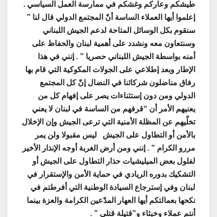
طيشكم وعاركم وغشكم في ممارسة العمل السياسي .
إعلموا أيها العملاء الساسة أنّ المجتمع الدولي قال لنا ”
سنقوم بكل الوسائل المتاحة لدعم الجيش اللبناني
وسنتعاون معه ونشدد على أهمية لبنان والحفاظ على
أمنه بواسطة الجيش اللبناني حصريا ” . إنني في هذا
الإطار وبعد إطلاعي على الجولات المكوكية التي قام بها
رفاق مناضلون شركائنا في النضال إنّ كل المجتمع
الدولي ومن دون إستثناءات يصر على إفهام كل من
يعنيهم الأمر أن “قرفهم من الساسة في لبنان لا يعني
تخلّيهم عن المظلة الأمنية التي ترعى الجيش وإن الإخلال
بالأمن أو التطاول على الجيش ليس مقبولا ولن يمر
مررو الكرام ” . إنني ومن أرض الغربة أوجه الإنذار الأخير
لفلول بعض الميليشيات حذار التطاول على الجيش أو
التشكيك بدوره الريادي في حماية الأمن والإستقرار في
لبنان وفي إسترجاع السيادة الوطنية التي أفرطتم في
نكحها بعمالتكم أيها العهار المدّعين الكرامة والعزة بينما
أنتم عملاء وخبثاء و”قتيلة قتلى ” .