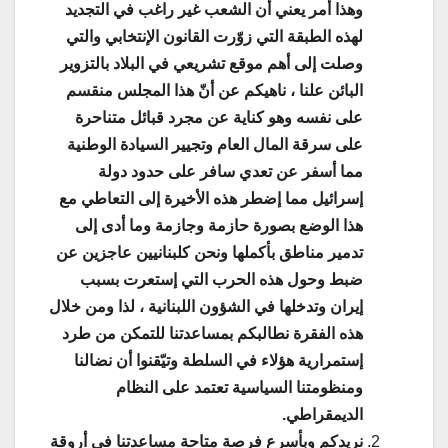
وهذا أمر يعني أن الشعب غير راغب في التجديد
لهذه الطبقة التي زوّرت القانون الإنتخابي والتي
وصلت إلى أهم موقع تشريعي في البلاد بالتزوير
البائن علنا ، ناهيكم عن أنّ هذا المجلس منقسم
على نفسه وهو كناية عن مجرد قبائل متناحرة
على سرقة المال العام وتجيير السيادة الوطنية
مما أسفر عن تعدي سافر على حدود دولة
إسرائيل مما إضطر هذه الأخيرة إلى التعاطي مع
هذا الوضع بصورة حازمة وجازمة وما أدى إلى
تدمير مناطق بأكملها ونحن كلبنانيين عاجزين عن
ضبط وحول هذه الحرب التي إستعرت بسبب
إيران وتدخلها في الشؤون اللبنانية ، لذا ومن خلال
هذه الفقرة نطالبكم بمساعدتنا للتمكن من طرد
إستمرارية هؤلاء في السلطة وتيّقنوا أن نضالنا
ومنظومتنا السياسية تعتمد على النظام
الديمقراطي.
نريدكم وبأسرع فرصة متاحة مساعدتنا في أروقة