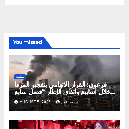
You missed
سياسة
فرعون: القرار الاتهامي بتفجير المرفأ
خلال أسابيع واتفاق الإطار “فصل سابع
ونصف”
محمد عمر
AUGUST 5, 2026