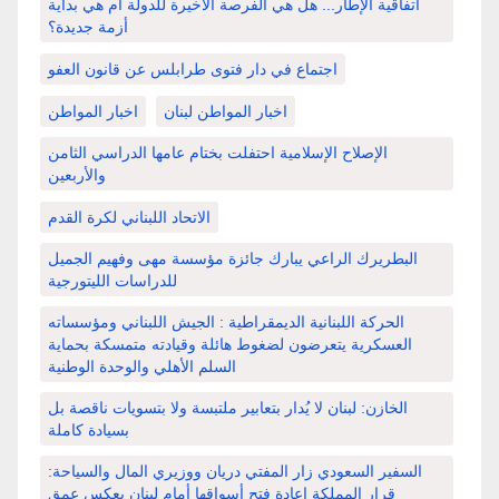
اتفاقية الإطار... هل هي الفرصة الأخيرة للدولة أم هي بداية
أزمة جديدة؟
اجتماع في دار فتوى طرابلس عن قانون العفو
اخبار المواطن لبنان
اخبار المواطن
الإصلاح الإسلامية احتفلت بختام عامها الدراسي الثامن
والأربعين
الاتحاد اللبناني لكرة القدم
البطريرك الراعي يبارك جائزة مؤسسة مهى وفهيم الجميل
للدراسات الليتورجية
الحركة اللبنانية الديمقراطية : الجيش اللبناني ومؤسساته
العسكرية يتعرضون لضغوط هائلة وقيادته متمسكة بحماية
السلم الأهلي والوحدة الوطنية
الخازن: لبنان لا يُدار بتعابير ملتبسة ولا بتسويات ناقصة بل
بسيادة كاملة
السفير السعودي زار المفتي دريان ووزيري المال والسياحة:
قرار المملكة إعادة فتح أسواقها أمام لبنان يعكس عمق