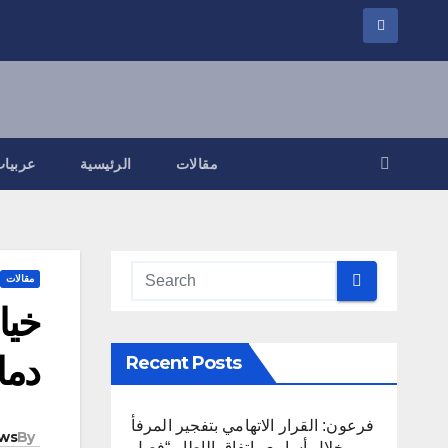
مقالات
الرئيسية
عربيات
مقالات
خيا
دما
Recent Posts
فرعون: القرار الاتهامي بتفجير المرفأ
ws
By
خلال أسابيع واتفاق الإطار “فصل