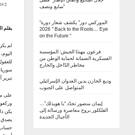
DEC 8, 2024
سابع ونصف”
“الموركس دور” يكشف شعار دورة
بقلم ال
2026 ” Back to the Roots… Eye
on the Future “
لم يكن 
فرعون مهنئا الجيش: المؤسسة
اليوم،
العسكرية الضمانة لحماية الوطن من
للعقول
مخاطر الدّاخل والخارج
سوريا،
تبرير 
وديع الخازن يدين العدوان الإسرائيلي
المتواصل على الجنوب
على مر
وركعوا
إيمان منصور تجدّد “يا هويدلك”…
الفلكلور بروح معاصرة ورسالة إلى
يكن ذل
الأجيال الجديدة
يصدق أ
حساب د