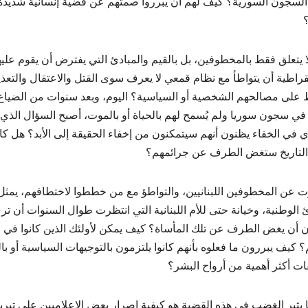
السجون السورية؟ كيف لهم أن يبرروا صمتهم عن قضية إنسانية شديدة
؟
لا يتعلق فقط بالمخطوفين، بل بالقيم والمبادئ التي يفترض أن يقوم علي
قراطية أن يتواطأ مع نظام قمعي لا يعرف سوى القتل والاعتقال والتع
 على مصالحهم الشخصية أو السياسية؟ اليوم، وبعد سنوات من الضياع، و
 في سجون سوريا ولم يُسمح لهم بالحياة أو بالموت، أصبح السؤال الذي 
 في الخفاء يظنون أنهم سيتمكنون من إخفاء الحقيقة إلى الأبد؟ هل كان
التاريخ ستغض الطرف عن جرائمهم؟
 عن المخطوفين اللبنانيين، والتواطؤ مع من خططوا لاختطافهم، يمثل أخطر
ئ الوطنية، وخيانة حتى للأم اللبنانية التي انتظرت طوال السنوات أن ت
ن أن يغض الطرف عن تلك المأساة؟ كيف يمكن لأولئك الذين كانوا في ال
 كيف يبررون ما فعلوه بأنهم كانوا يلتزمون بالتوجيهات السياسية أو ب
فات أكثر أهمية من أرواح البشر؟
ا يثير الغضب في هذه القضية هو كيفية إصرار بعض الإعلاميين على ت