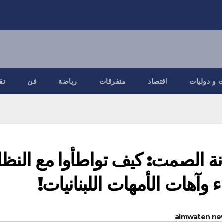
 و دوليات
اقتصاد
متفرقات
رياضة
فن
تق
نة الصمت: كيف تواطأوا مع ال
ء وآهات الأمهات اللبنانيات!
almwaten ne