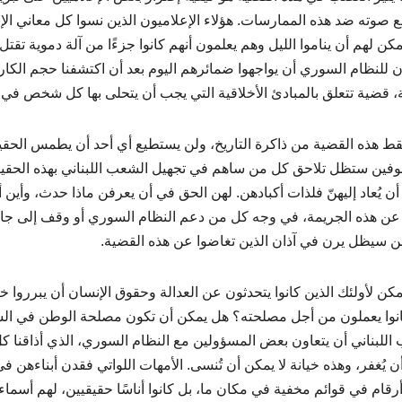
ع صوته ضد هذه الممارسات. هؤلاء الإعلاميون الذين نسوا كل معاني الإ
كن لهم أن يناموا الليل وهم يعلمون أنهم كانوا جزءًا من آلة دموية تقت
 للنظام السوري أن يواجهوا ضمائرهم اليوم بعد أن اكتشفنا حجم الك
ة، قضية تتعلق بالمبادئ الأخلاقية التي يجب أن يتحلى بها كل شخص في م
ط هذه القضية من ذاكرة التاريخ، ولن يستطيع أي أحد أن يطمس الحقيقة 
فين ستظل تلاحق كل من ساهم في تجهيل الشعب اللبناني بهذه الحقيقة
 أن يُعاد إليهنّ فلذات أكبادهن. لهن الحق في أن يعرفن ماذا حدث، وأ
 هذه الجريمة، في وجه كل من دعم النظام السوري أو وقف إلى جانب
 سيظل يرن في آذان الذين تغاضوا عن هذه القضية.
كن لأولئك الذين كانوا يتحدثون عن العدالة وحقوق الإنسان أن يبرروا خي
انوا يعملون من أجل مصلحته؟ هل يمكن أن تكون مصلحة الوطن في 
اللبناني أن يتعاون بعض المسؤولين مع النظام السوري، الذي أذاقنا كل
ن يُغفر، وهذه خيانة لا يمكن أن تُنسى. الأمهات اللواتي فقدن أبناءهن ف
رقام في قوائم مخفية في مكان ما، بل كانوا أناسًا حقيقيين، لهم أسما