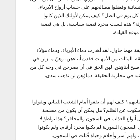
نسانية وفضلوا مصالحهم على حساب أرواح الأبرياء،
ل كل يوم في الظل؟ كيف يمكن لأولئك الذين كانوا
ارثة؟ هذه ليست مجرد قضية سياسية، بل هي قضية
وقع القيادة.
مهما حاول. لقد أهدرت دماء الأبرياء، ودماء هؤلاء
. المئات من الأمهات فقدن أبناءهن، وهنّ ما زلن في
ين أصبح أبناؤهن. لهن الحق في أن يصرخن في وجه كل من
ه في محاربة الحقيقة. دماؤهن لن تذهب سدى،
انتهم؟ كيف لهم أن يقفوا أمام الشعب اللبناني ويقولوا
السكوت عن الظلم؟ هل يمكن أن يكون من مصلحة
 أنواع العذاب في السجون والمخافر؟ هذا تواطؤ لا
ي السجون السورية لم يكنوا مجرد أرقام، ولم يكونوا
ء، ولهم أسر وأحلام وحياة قُتلت في السجون.