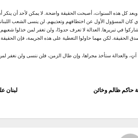
 وبعد كل هذه السنوات، أصبحت الحقيقة واضحة. لا يمكن لأحد أن ينكر أن
 كان المسؤول الأول عن اختطافهم وتعذيبهم. لن ينسى الشعب اللبناني 
شاركوا في تبريرها. العدالة لا تعرف حدودًا، ولن تغفر لمن خذلوا شعب
دق الحقيقة. لكن مهما حاولوا التغطية على هذه الجريمة، فإن الحقيق
آتٍ، والعدالة ستأخذ مجراها، وإن طال الزمن، فلن ننسى ولن نغفر لمن 
P
ة حاكم ظالم وخائن
لبنان عل
navigat