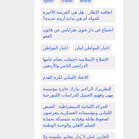
Sport
Travel
World
اتفاقية الإطار... هل هي الفرصة الأخيرة
للدولة أم هي بداية أزمة جديدة؟
اجتماع في دار فتوى طرابلس عن قانون
العفو
اخبار المواطن لبنان
اخبار المواطن
الإصلاح الإسلامية احتفلت بختام عامها
الدراسي الثامن والأربعين
الاتحاد اللبناني لكرة القدم
البطريرك الراعي يبارك جائزة مؤسسة
مهى وفهيم الجميل للدراسات الليتورجية
الحركة اللبنانية الديمقراطية : الجيش
اللبناني ومؤسساته العسكرية يتعرضون
لضغوط هائلة وقيادته متمسكة بحماية
السلم الأهلي والوحدة الوطنية
الخازن: لبنان لا يُدار بتعابير ملتبسة ولا