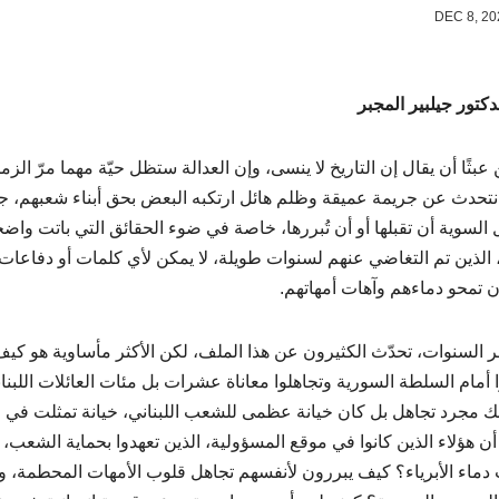
دكتور جيلبير المجبر
عبثًا أن يقال إن التاريخ لا ينسى، وإن العدالة ستظل حيّة مهما مرّ الز
 نتحدث عن جريمة عميقة وظلم هائل ارتكبه البعض بحق أبناء شعبهم، جري
 السوية أن تقبلها أو أن تُبررها، خاصة في ضوء الحقائق التي باتت 
 الذين تم التغاضي عنهم لسنوات طويلة، لا يمكن لأي كلمات أو دفاعا
أن تمحو دماءهم وآهات أمهاتهم.
 السنوات، تحدّث الكثيرون عن هذا الملف، لكن الأكثر مأساوية هو كيف 
 أمام السلطة السورية وتجاهلوا معاناة عشرات بل مئات العائلات اللبنان
ك مجرد تجاهل بل كان خيانة عظمى للشعب اللبناني، خيانة تمثلت في 
ن هؤلاء الذين كانوا في موقع المسؤولية، الذين تعهدوا بحماية الشعب،
ماء الأبرياء؟ كيف يبررون لأنفسهم تجاهل قلوب الأمهات المحطمة،