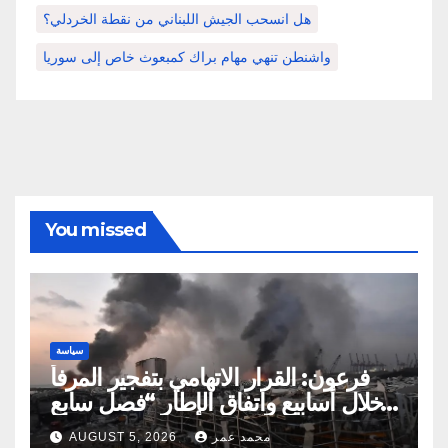
هل انسحب الجيش اللبناني من نقطة الخردلي؟
واشنطن تنهي مهام براك كمبعوث خاص إلى سوريا
You missed
سياسة
فرعون: القرار الاتهامي بتفجير المرفأ
خلال أسابيع واتفاق الإطار “فصل سابع
ونصف”
محمد عمر
AUGUST 5, 2026