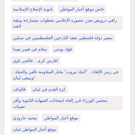
خاص موقع أخبار المواطن
ثانوية الإصلاح الإسلامية
رافي درويش يعزز حضوره الإعلامي بخطوات متسارعة وبثقة
لافتة
سفير دولة فلسطين تفقد النازحين الفلسطينيين في سبلين
فؤاد بوجي
سلام في قصر بعبدا
فارس كرم .. عالخير ناوي!
في زمن الإلغاء... "أعياد بيروت" يختار المقاومة بالفن والحياة..
وبيبقى لبنان!
كرة القدم في لبنان
قاليباف
مجلس الوزراء قرر إلغاء امتحانات الشهادة الثانوية وأقر
تعيينات
موقع أخبار المواطن
محمد جارودي
موقع أخبار المواطن لبنان