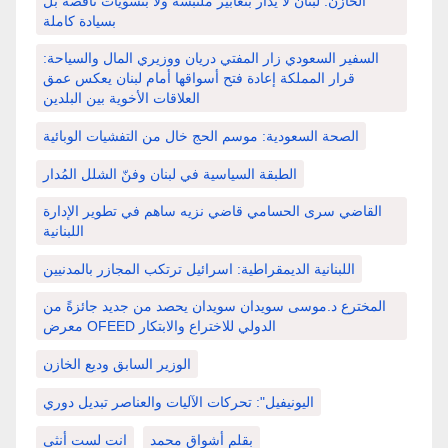
الخازن: لبنان لا يُدار بتعابير ملتبسة ولا بتسويات ناقصة بل
بسيادة كاملة
السفير السعودي زار المفتي دريان ووزيري المال والسياحة:
قرار المملكة إعادة فتح أسواقها أمام لبنان يعكس عمق
العلاقات الأخوية بين البلدين
الصحة السعودية: موسم الحج خال من التفشيات الوبائية
الطبقة السياسية في لبنان وفنّ الشلل المُدار
القاضي سرى الحسامي قاضي نزيه ساهم في تطوير الإدارة
اللبنانية
اللبنانية الديمقراطية: اسرائيل ترتكب المجازر بالمدنيين
المخترع د.موسى سويدان سويدان يحصد من جديد جائزةً من
معرض OFEED الدولي للاختراع والابتكار
الوزير السابق وديع الخازن
اليونيفيل": تحركات الآليات والعناصر تبديل دوري
بقلم أشواق محمد
انت لست أنثى