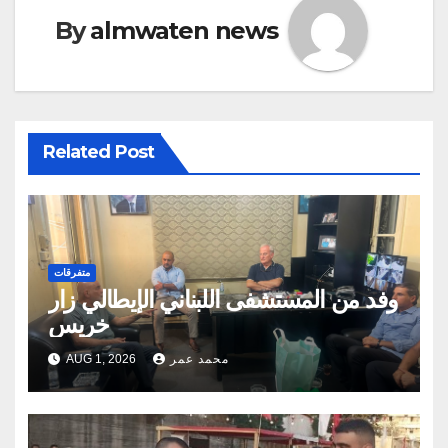
By
almwaten news
Related Post
متفرقات
وفد من المستشفى اللبناني الإيطالي زار
خريس
محمد عمر
AUG 1, 2026