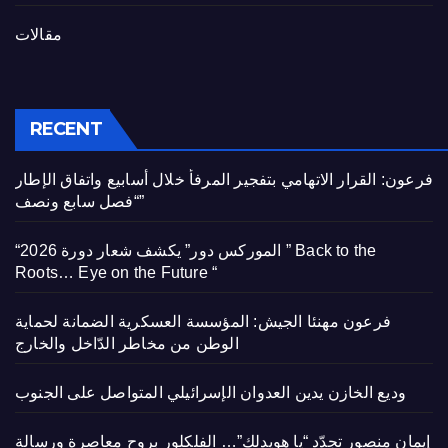
مقالات
RECENT
فرعون: القرار الاتهامي بتفجير المرفأ خلال أسابيع واتفاق الإطار
“فصل سابع ونصف”
“الموركس دور” يكشف شعار دورة 2026 ” Back to the
Roots… Eye on the Future “
فرعون مهنئا الجيش: المؤسسة العسكرية الضمانة لحماية
الوطن من مخاطر الدّاخل والخارج
وديع الخازن يدين العدوان الإسرائيلي المتواصل على الجنوب
إيمان منصور تجدّد “يا هويدلك”… الفلكلور بروح معاصرة ورسالة