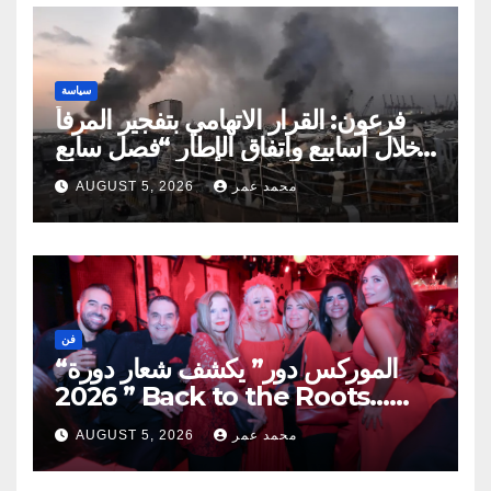
سياسة
فرعون: القرار الاتهامي بتفجير المرفأ
خلال أسابيع واتفاق الإطار “فصل سابع
ونصف”
محمد عمر
AUGUST 5, 2026
فن
“الموركس دور” يكشف شعار دورة
2026 ” Back to the Roots…
Eye on the Future “
محمد عمر
AUGUST 5, 2026