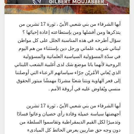
أيها الشرفاء من بني شعبي الأبيّ ، ثورة 17 تشرين من
يتذكرها ومن أفشلها ومن بإستطاعته إعادة إحيائها ؟
سؤال أطرحه في هذه المناسبة الجلل على كل مواطن
لبناني شريف علماني ورجل دين بإستثناء من هم اليوم
في سدّة المسؤولية السياسية العلمانية والمسؤولية
الروحية لأنهما باتا موضع شك لدى أغلبية الشعب اللبناني
الذي يُعاني الأمُريّن جرّاء سياساتهم الرعناء التي أوصلتنا
إلى قعر الهاوية وبتنا شعبًا مشردًا مهمشًا مبتور الحقوق
منسي ويُفاوض عليه في أروقة الأمم .
أيها الشرفاء من بني شعبي الأبيّ ، ثورة 17 تشرين
أجهضتها سياسة عميلة وقادة رأي خصيان وعاثوا فسادًا
وتدميرًا لكل القيم الديمقراطية وتقاسموا السلطة من
دون وجه حق ضاربين بعرض الحائط كل المبادىء