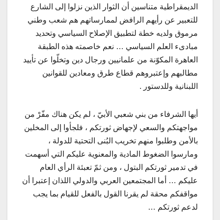
الديمقراطية متناسين أن الثوار الذين نزلوا إلى الشارع
للتعبير عن رأيهم الرافض لممارساتهم هم شعب وطني
مرموق ولديه خطة لتطبيق الإصلاح السياسي وتحديد
مبادىء العلم السياسي … نعم خاصمته هذه الطبقة
العاهرة المكوّنة من علمانيين ورجال دين وتخلّوا عن تأييد
مطالبهم وإعتبروهم قطاع طرق ومعادين للقوانين
اللبنانية وللدستور .
أيها الشرفاء من بني شعبي الأبيّ ، لم يكن هناك مفّرْ من
مواجهتكم والسعي لإجهاض ثورتكم ، فلجأوا إلى المخلين
بالأمن وطلبوا منهم تخريب البُنى التحتية للدولة ،
ومارسوا الضغوط المادية والمعنوية عليكم التي أسهمت
في تدمير ثورتكم البتول ، ومن ثمّ تعبئة الرأي العام
عليكم … أما المجتمعين العربي والدولي اللذان إعتبرا أن
مواقفكم محقة لم يقرنا القول بالفعل للقيام بما يجب
لدعم ثورتكم …