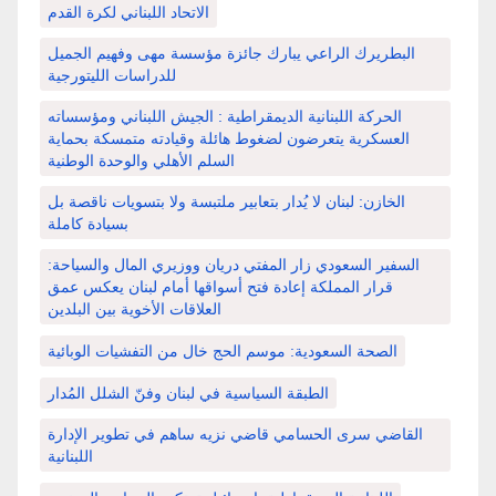
الاتحاد اللبناني لكرة القدم
البطريرك الراعي يبارك جائزة مؤسسة مهى وفهيم الجميل
للدراسات الليتورجية
الحركة اللبنانية الديمقراطية : الجيش اللبناني ومؤسساته
العسكرية يتعرضون لضغوط هائلة وقيادته متمسكة بحماية
السلم الأهلي والوحدة الوطنية
الخازن: لبنان لا يُدار بتعابير ملتبسة ولا بتسويات ناقصة بل
بسيادة كاملة
السفير السعودي زار المفتي دريان ووزيري المال والسياحة:
قرار المملكة إعادة فتح أسواقها أمام لبنان يعكس عمق
العلاقات الأخوية بين البلدين
الصحة السعودية: موسم الحج خال من التفشيات الوبائية
الطبقة السياسية في لبنان وفنّ الشلل المُدار
القاضي سرى الحسامي قاضي نزيه ساهم في تطوير الإدارة
اللبنانية