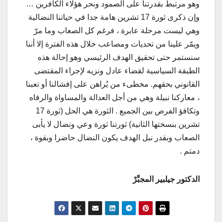
وهو مرتبط بقدرتنا على الصمود ونحر هؤلاء الكافرين …
وإن ذكرى ثورة 17 تشرين هامة جدا في حياتنا النضالية
وهي ليست مرحلة عابرة ، فرغم كل الصعاب وما مرّ
ويمّر علينا من تحديات ومصاعب خلال هذه الفترة إلا أننا
سنستمر حتى تحقيق الهدف الرئيسي وهو إحالة هذه
الطبقة السياسية لقضاء عادل ونزيه لإجراء المقتضى
القانوني بحقهم. مخطىء من يُراهن على إفشالنا أو تعبنا
، معاركنا نبيلة وهي من أجل العدالة والمساواة والرفاه
وتكافؤ الفرص بين الجميع . الثورة هي الحل (ثورة 17
تشرين بنسختها الثانية) ثورتنا ثورة وعي ونضال لا يأبى
الصعاب وبقدر نبل الهدف يكون النضال حاضرا وبقوة ،
دمتم .
الدكتور جيلبير المجبِّرْ