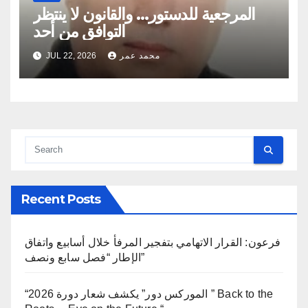
المرجعية للدستور… والقانون لا ينتظر
التوافق من أحد
محمد عمر
JUL 22, 2026
Recent Posts
فرعون: القرار الاتهامي بتفجير المرفأ خلال أسابيع واتفاق
الإطار “فصل سابع ونصف”
“الموركس دور” يكشف شعار دورة 2026 ” Back to the