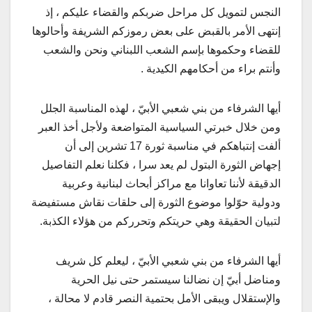
النجس لتمويل كل مراحل ضربكم والقضاء عليكم ، إذ
إنتهى الأمر بالقبض على بعض رموزكم الشريفة وأحالوها
للقضاء وحكموها بإسم الشعب اللبناني ونحن والشعب
وأنتم براء من أحكامهم الكيدية .
أيها الشرفاء من بني شعبي الأبيّ ، لهذه المناسبة الجلل
ومن خلال خبرتي السياسية المتواضعة ولأجل أخذ العبر
ألفت إنتباهكم في مناسبة ثورة 17 تشرين إلى أن
إجهاض الثورة البتول لم يعد سرا ، فكلنا نعلم التفاصيل
الدقيقة لأننا تعاوانا مع مراكز أبحاث لبنانية وعربية
ودولية حوّلوا موضوع الثورة إلى حلقات نقاش مستفيضة
لتبيان الحقيقة وهي حريتكم وتحرركم من هؤلاء الكذبة.
أيها الشرفاء من بني شعبي الأبيّ ، ليعلم كل شريف
ومناضل أبيّ إن نضالنا سيستمر حتى نيل الحرية
والإستقلال ويبقى الأمل بحتمية النصر قادم لا محالة ،