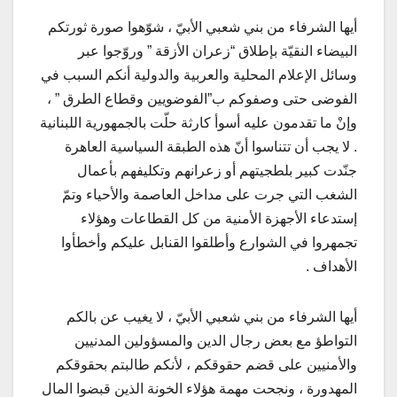
أيها الشرفاء من بني شعبي الأبيّ ، شوّهوا صورة ثورتكم
البيضاء النقيّة بإطلاق “زعران الأزقة ” وروّجوا عبر
وسائل الإعلام المحلية والعربية والدولية أنكم السبب في
الفوضى حتى وصفوكم ب”الفوضويين وقطاع الطرق ” ،
وإنْ ما تقدمون عليه أسوأ كارثة حلّت بالجمهورية اللبنانية
. لا يجب أن تتناسوا أنّ هذه الطبقة السياسية العاهرة
جنّدت كبير بلطجيتهم أو زعرانهم وتكليفهم بأعمال
الشغب التي جرت على مداخل العاصمة والأحياء وتمّ
إستدعاء الأجهزة الأمنية من كل القطاعات وهؤلاء
تجمهروا في الشوارع وأطلقوا القنابل عليكم وأخطأوا
الأهداف .
أيها الشرفاء من بني شعبي الأبيّ ، لا يغيب عن بالكم
التواطؤ مع بعض رجال الدين والمسؤولين المدنيين
والأمنيين على قضم حقوقكم ، لأنكم طالبتم بحقوقكم
المهدورة ، ونجحت مهمة هؤلاء الخونة الذين قبضوا المال