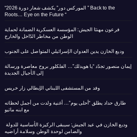
“الموركس دور” يكشف شعار دورة 2026 ” Back to the
Roots… Eye on the Future “
فرعون مهنئا الجيش: المؤسسة العسكرية الضمانة لحماية
الوطن من مخاطر الدّاخل والخارج
وديع الخازن يدين العدوان الإسرائيلي المتواصل على الجنوب
إيمان منصور تجدّد “يا هويدلك”… الفلكلور بروح معاصرة ورسالة
إلى الأجيال الجديدة
وفد من المستشفى اللبناني الإيطالي زار خريس
طارق حداد يطلق “أحلى يوم”… أغنية ولدت من أجمل لحظاته
مع ابنه ماثيو
وديع الخازن في عيد الجيش: سيبقى الركيزة الأساسية للدولة
والضامن لوحدة الوطن وسلامة أراضيه