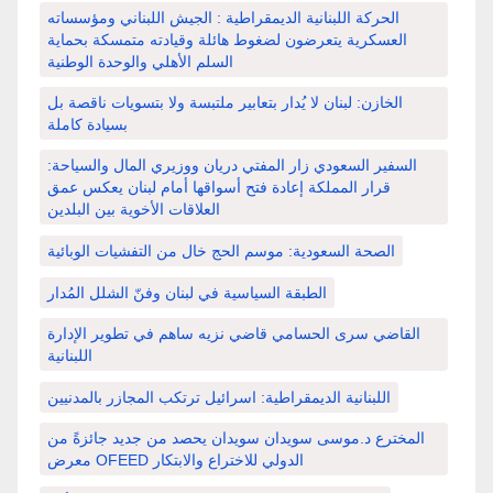
الحركة اللبنانية الديمقراطية : الجيش اللبناني ومؤسساته
العسكرية يتعرضون لضغوط هائلة وقيادته متمسكة بحماية
السلم الأهلي والوحدة الوطنية
الخازن: لبنان لا يُدار بتعابير ملتبسة ولا بتسويات ناقصة بل
بسيادة كاملة
السفير السعودي زار المفتي دريان ووزيري المال والسياحة:
قرار المملكة إعادة فتح أسواقها أمام لبنان يعكس عمق
العلاقات الأخوية بين البلدين
الصحة السعودية: موسم الحج خال من التفشيات الوبائية
الطبقة السياسية في لبنان وفنّ الشلل المُدار
القاضي سرى الحسامي قاضي نزيه ساهم في تطوير الإدارة
اللبنانية
اللبنانية الديمقراطية: اسرائيل ترتكب المجازر بالمدنيين
المخترع د.موسى سويدان سويدان يحصد من جديد جائزةً من
معرض OFEED الدولي للاختراع والابتكار