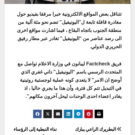
تتناقل بعض المواقع الالكترونية خبرا مرفقا بفيديو حول
مغادرة قافلة تابعة ل”اليونيفيل” تضم نحو مئة آلية من
منطقة الجنوب باتجاه البقاع ، فيما اشارت مواقع اخرى
الى رصد عناصر من “اليونيفيل” تغادر عبر مطار رفيق
الحريري الدولي.
فريق Factcheck ليبانون في وزارة الاعلام تواصل مع
المتحدث الرسمي باسم “اليونيفيل” داني غفري الذي
أوضح ان الامر” لا يتعدى كونه عملية لوجستية روتينية
في التبديل تتم كل فترة، وأن هذا ما يجري حاليا ، اذ
يغادر اعضاء احدى الوحدات ليحل آخرون مكانهم”.
Post
البطريرك الراعي يبارك
نداء النبطية إلى الرؤساء