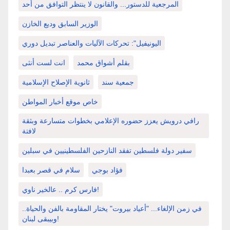
المرجعية للدستور... والقانون لا ينتظر التوافق من أحد
الوزير السابق وديع الخازن
اليونيفيل": تحركات الآليات والعناصر تبديل دوري
بقلم أشواق محمد
انت لست أنثى
جمعية سند
ثانوية الإصلاح الإسلامية
خاص موقع أخبار المواطن
رافي درويش يعزز حضوره الإعلامي بخطوات متسارعة وبثقة
لافتة
سفير دولة فلسطين تفقد النازحين الفلسطينيين في سبلين
فؤاد بوجي
سلام في قصر بعبدا
فارس كرم .. عالخير ناوي!
في زمن الإلغاء... "أعياد بيروت" يختار المقاومة بالفن والحياة..
وبيبقى لبنان!