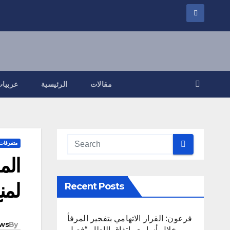
مقالات
الرئيسية
عربيات
متفرقات
الم
لمنع
Recent Posts
فرعون: القرار الاتهامي بتفجير المرفأ
ws
By
خلال أسابيع واتفاق الإطار “فصل