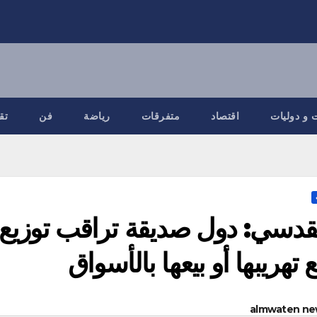
 و دوليات
اقتصاد
متفرقات
رياضة
فن
تق
قدسي: دول صديقة تراقب توزيع
 تهريبها أو بيعها بالأسواق
almwaten ne