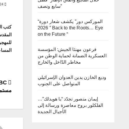
OCT 31, 2024
سابع ونصف”
“الموركس دور” يكشف شعار دورة
2026 ” Back to the Roots… Eye
on the Future “
المقدس
للمهجر
فرعون مهنئا الجيش: المؤسسة
المساع
العسكرية الضمانة لحماية الوطن من
مخاطر الدّاخل والخارج
وديع الخازن يدين العدوان الإسرائيلي
ost
المتواصل على الجنوب
مستمر
ion
إيمان منصور تجدّد “يا هويدلك”…
الفلكلور بروح معاصرة ورسالة إلى
الأجيال الجديدة