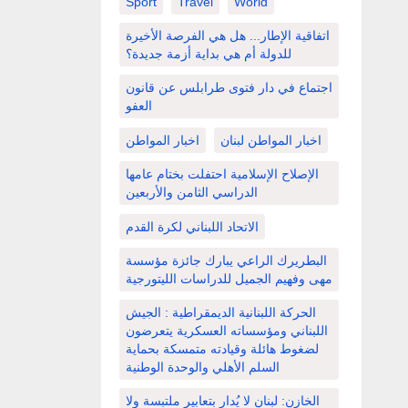
Sport
Travel
World
اتفاقية الإطار... هل هي الفرصة الأخيرة
للدولة أم هي بداية أزمة جديدة؟
اجتماع في دار فتوى طرابلس عن قانون
العفو
اخبار المواطن لبنان
اخبار المواطن
الإصلاح الإسلامية احتفلت بختام عامها
الدراسي الثامن والأربعين
الاتحاد اللبناني لكرة القدم
البطريرك الراعي يبارك جائزة مؤسسة
مهى وفهيم الجميل للدراسات الليتورجية
الحركة اللبنانية الديمقراطية : الجيش
اللبناني ومؤسساته العسكرية يتعرضون
لضغوط هائلة وقيادته متمسكة بحماية
السلم الأهلي والوحدة الوطنية
الخازن: لبنان لا يُدار بتعابير ملتبسة ولا