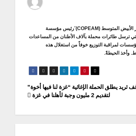
كتب الرئيس السابق للهيئة التنفيذية لجميع وسائل الإعلام الرسمية لدول البحر الأبيض المتوسط (COPEAM) َرئيس مؤسسة
التي ترسل طائرات محملة بآلاف الأطنان من المساعدات
سسات لمراقبة التوزيع خوفاً من استغلال هذه
. وأخذ الحيطةً.
ف ثريد يطلق الحملة الإغاثية “غزة لنا فيها أخوة”
لتقديم 2 مليون وجبة لأهلنا في غزة