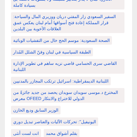
بسيادة كاملة
السفير السعودي زار المفتي دريان ووزيري المال والسياحة:
قرار المملكة إعادة فتح أسواقها أمام لبنان يعكس عمق
العلاقات الأخوية بين البلدين
الصحة السعودية: موسم الحج خال من التفشيات الوبائية
الطبقة السياسية في لبنان وفنّ الشلل المُدار
القاضي سرى الحسامي قاضي نزيه ساهم في تطوير الإدارة
اللبنانية
اللبنانية الديمقراطية: اسرائيل ترتكب المجازر بالمدنيين
المخترع د.موسى سويدان سويدان يحصد من جديد جائزةً من
معرض OFEED الدولي للاختراع والابتكار
الوزير السابق وديع الخازن
اليونيفيل": تحركات الآليات والعناصر تبديل دوري
بقلم أشواق محمد
انت لست أنثى