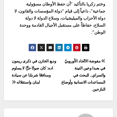
وختم زكريا بالتأكيد “أن حفظ الأوطان مسؤولية
جماعية”، داعياً إلى قيام “دولة المؤسسات والقانون، لا
دولة الأحزاب والميليشيات، وسلاح الدولة لا دولة
السلاح، حفاظاً على مستقبل الأجيال القادمة ووحدة
الوطن”.
Post
مفوضة الاتّحاد الأوروبيّ
وديع الخازن في ذكرى ريمون
في بعبدا وعين التينة
اده: كان صوتًا حرًّا لا يساوم
navigation
والسراي.. للبحث في
ومدافعًا شرسًا عن سيادة
المساعدات الانسانية وأوضاع
لبنان واستقلاله
النازحين