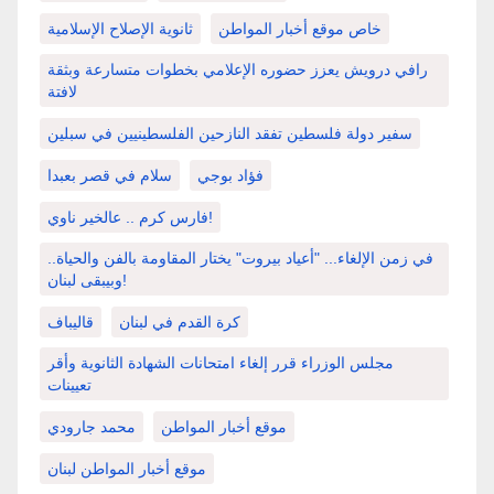
خاص موقع أخبار المواطن
ثانوية الإصلاح الإسلامية
رافي درويش يعزز حضوره الإعلامي بخطوات متسارعة وبثقة
لافتة
سفير دولة فلسطين تفقد النازحين الفلسطينيين في سبلين
فؤاد بوجي
سلام في قصر بعبدا
فارس كرم .. عالخير ناوي!
في زمن الإلغاء... "أعياد بيروت" يختار المقاومة بالفن والحياة..
وبيبقى لبنان!
كرة القدم في لبنان
قاليباف
مجلس الوزراء قرر إلغاء امتحانات الشهادة الثانوية وأقر
تعيينات
موقع أخبار المواطن
محمد جارودي
موقع أخبار المواطن لبنان