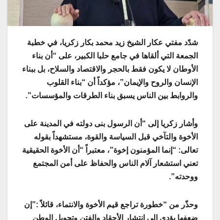
شدّد مفتي عكار الشيخ زيد محمد بكار زكريا، في خطبة
الجمعة التي ألقاها في جامع حلبا الكبير، على “أن بناء
الأوطان لا يكون فقط بالحجر والاقتصاد والسلاح، بل ببناء
الإنسان والروح والإيمان”، مؤكداً أن “بناء القلوب
والروابط بين الناس يسبق بناء الطرقات والمؤسسات”.
وأشار زكريا إلى “أن الرسول بنى دولته في المدينة على
الأخوة والتآخي قبل السياسة والقوة، مستشهداً بقوله
تعالى: “إنما المؤمنون إخوة”، معتبراً “أن الأخوة الحقيقية
تعني استشعار آلام الناس والحفاظ على أمن المجتمع
ووحدته”.
وحذّر من “خطورة تراجع قيم الأخوة والانتماء، قائلاً :”إن
ضعفها يؤدي إلى انتشار الأحقاد والفتن وتحويل الوطن