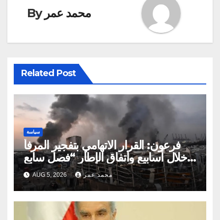
محمد عمر
By
Related Post
سياسة
فرعون: القرار الاتهامي بتفجير المرفأ
خلال أسابيع واتفاق الإطار “فصل سابع
ونصف”
محمد عمر
AUG 5, 2026