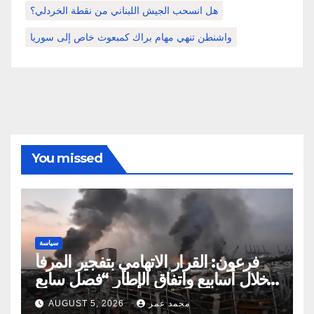
هل انسحب الجيش اللبناني من نقطة الخردلي؟
واشنطن تنهي مهام براك كمبعوث خاص إلى سوريا
You missed
سياسة
فرعون: القرار الاتهامي بتفجير المرفأ
خلال أسابيع واتفاق الإطار “فصل سابع
ونصف”
محمد عمر
AUGUST 5, 2026