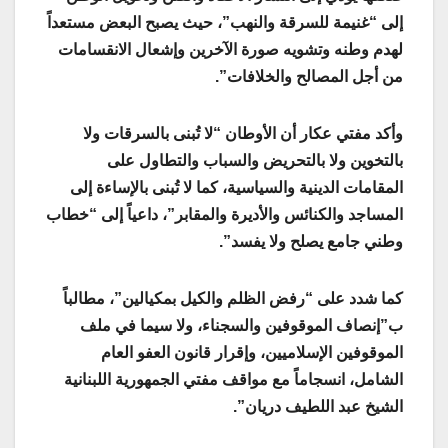
إلى “غنيمة للسرقة والنهب”، حيث يصبح البعض مستعداً
لهدم وطنه وتشويه صورة الآخرين وإشعال الانقسامات
من أجل المصالح والخلافات”.
وأكد مفتي عكار أن الأوطان “لا تُبنى بالسرقات ولا
بالتخوين ولا بالتحريض والسباب والتطاول على
المقامات الدينية والسياسية، كما لا تُبنى بالإساءة إلى
المساجد والكنائس والأديرة والمقابر”، داعياً إلى “خطاب
وطني جامع يصلح ولا يفسد”.
كما شدد على “رفض الظلم والكيل بمكيالين”، مطالباً
ب”إنصاف الموقوفين والسجناء، ولا سيما في ملف
الموقوفين الإسلاميين، وإقرار قانون العفو العام
الشامل، انسجاماً مع مواقف مفتي الجمهورية اللبنانية
الشيخ عبد اللطيف دريان”.