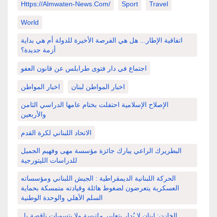
Https://almwaten-News.com/
Sport
Travel
World
اتفاقية الإطار... هل هي الفرصة الأخيرة للدولة أم هي بداية
أزمة جديدة؟
اجتماع في دار فتوى طرابلس عن قانون العفو
اخبار المواطن لبنان
اخبار المواطن
الإصلاح الإسلامية احتفلت بختام عامها الدراسي الثامن
والأربعين
الاتحاد اللبناني لكرة القدم
البطريرك الراعي يبارك جائزة مؤسسة مهى وفهيم الجميل
للدراسات الليتورجية
الحركة اللبنانية الديمقراطية : الجيش اللبناني ومؤسساته
العسكرية يتعرضون لضغوط هائلة وقيادته متمسكة بحماية
السلم الأهلي والوحدة الوطنية
الخازن: لبنان لا يُدار بتعابير ملتبسة ولا بتسويات ناقصة بل