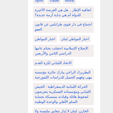
Sport
Travel
World
اتفاقية الإطار... هل هي الفرصة الأخيرة
للدولة أم هي بداية أزمة جديدة؟
اجتماع في دار فتوى طرابلس عن قانون
العفو
اخبار المواطن لبنان
اخبار المواطن
الإصلاح الإسلامية احتفلت بختام عامها
الدراسي الثامن والأربعين
الاتحاد اللبناني لكرة القدم
البطريرك الراعي يبارك جائزة مؤسسة
مهى وفهيم الجميل للدراسات الليتورجية
الحركة اللبنانية الديمقراطية : الجيش
اللبناني ومؤسساته العسكرية يتعرضون
لضغوط هائلة وقيادته متمسكة بحماية
السلم الأهلي والوحدة الوطنية
الخازن: لبنان لا يُدار بتعابير ملتبسة ولا