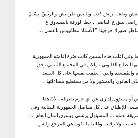
 وفقش ونفشة ريش كذب وتلبيس طرابيش،والريِّسْ يِسْلمْ
راضي بينق ع الفاضي ، حط الورقة بالصندوق ع
، يا شاطر ضهرك فرجينا ” الأستاذ مطانيوس ناعسي …
 وفي أغلب هذه السنين كانت فترة إقامته الجمهورية
ها الطابع القانوني ، ولكن في المجتمع اللبناني وفق
دة والمُفسدة والتي ” نظّمت نفسها على كل الصعد
دّى القانون والدستور ولا من يستطيع مساءلتها “.
 أو مسؤول إداري عن أي جرم يقترفه ، لأنّ هذا
سعى للإطباق على كل مفاصل الجمهورية اللبنانية وفي
ن طريقة عمله … المسؤول يرتشي ويسرق المال العام …
ن حسيب ولا رقيب وغالبا ما تكون هي المرجع وليس