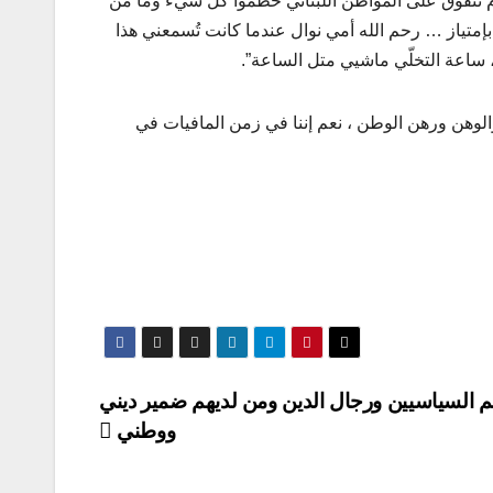
ام تتفوق على المواطن اللبناني حطّموا كل شيء وما من
إمتياز … رحم الله أمي نوال عندما كانت تُسمعني هذا
 ساعة التخلّي ماشيي متل الساعة”.
لوهن ورهن الوطن ، نعم إننا في زمن المافيات في
 السياسيين ورجال الدين ومن لديهم ضمير ديني
ووطني