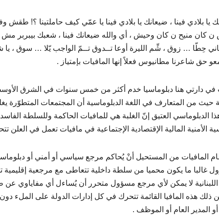
ك يا بلادي فينا ، ضيعانك يا بلادي فينا يا عمّي كيف حاملتينا ؟! طقش
ن كان منيح ن كان وحيش ، أي والله ضيعانك فينا ، شعبك بيبربر مش 
اني حِطّا … زوق ، شِّم الليرة أوعا تــدوق تــمّ الواجب يّلا … سوق 
عو حق شاعرنا مطانيوس فعلاً إنها المافيات بإمتياز .
 في دارتي هنا دبلوماسيا خدم أكثر من خمس سنوات في الشرق الأوسط
نية حيث من المتعارف في اللغة الدبلوماسية أن المجتمعات المتطوّرة يغلب
ذا الدبلوماسي العتيق إنّ الغلبة هي للمافيات الحاكمة وللسلطة الفاس
ية الأمنية المالية الإقتصادية الإجتماعية في مافيات تعمل في العلن تتح
م المافيات من المستحيل أنْ يُحاكم مرجع سياسي أو أمني أو دبلوماسي
ل غالبا ما يكون محميا من سلطة داخلية تتعاطى مع مرجعية إقليمية ت
 اللبنانية لا يمكن لأي مرجع مسؤول متحرر أن يُساءل أي مفاياوي ع
ن ذلك هذه المافيا القائمة تتحرك في كل إدارات الدولة على الملء دو
أو المدير العام أو الموظف .