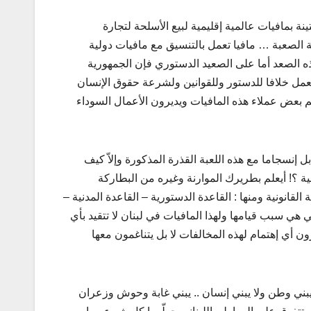
نة بمافيات عالمية إقليمية لبيع الأسلحة لتجارة
ة الصعبة … مافيا تعمل بالتنسيق مع مافيات دولية
الصعد أما على الصعيد الدستوري فإن الجمهورية
تعمل خلافا للدستور وللقوانين ولشرعة حقوق الإنسان
 بعض عملاء هذه المافيات ويديرون الأعمال السوداء
ل إنسجاما مع هذه اللعبة القذرة المذكورة وإلاّ كيف
نية ؟! أيعلم بطريرك الموارنة وغيره من البطاركة
لقانونية ومنها : القاعدة الدستورية – القاعدة المدنية –
ي هي سبب قيامها ولهذا المافيات في لبنان لا تتقيد بأي
ن أي إهتمام لهذه المخالفات لا بل يتناغمون معها
 يبني وطن ولا يبني إنسان .. يبني غابة وحوش وزعران