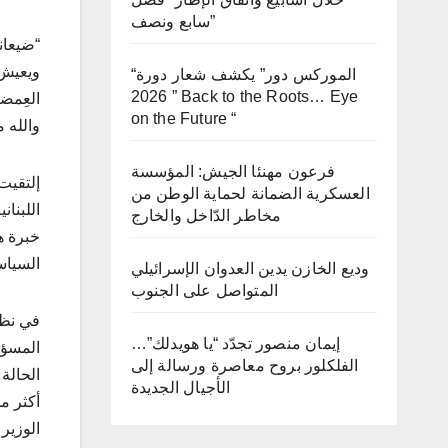
سابع ونصف”
“ضيعان
ويعيش 
“الموركس دور” يكشف شعار دورة
2026 ” Back to the Roots… Eye
العِمض
on the Future “
والله م
فرعون مهنئا الجيش: المؤسسة
إلتقيت
العسكرية الضمانة لحماية الوطن من
اللبنا
مخاطر الدّاخل والخارج
خبرة ه
السياس
وديع الخازن يدين العدوان الإسرائيلي
المتواصل على الجنوب
في نظا
إيمان منصور تجدّد “يا هويدلك”…
المسؤو
الفلكلور بروح معاصرة ورسالة إلى
الحالة
الأجيال الجديدة
أكثر م
الوزير 