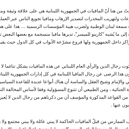
ُ من هنا أنّ المافيات في الجمهورية اللبنانية هي على علاقة وثيقة ومتي
عات ولتهريب المخدرات لتصدير الإرهاب ومافيا تجويع الناس عبر العمل
معة لبنان الوطنية ولضرب هيبة المؤسسات الرسمية … هذا على هذه 
إلى ما يُشبه “كازينو للميسر”، تديرها مافيا منسجمة مع بعضها البعض 
كز داخل الجمهورية ولها فروع مشرّعة الأبواب في كل الدول حيث يقيم
وت رجال الدين والرأي العام اللبناني عن هذه المافيات يشكل تناغما لا ب
ون هذا الرضى عن رجال المافيا اللبنانية في كل إدارات الجمهورية اللبنا
ي والإمام وشيخ العقل والساسة أن هناك أنواعا عديدة للقاعدة السياسية ا
ة الجنائية ، ومن الطبيعي أن تتنوع المسؤولية وفقا لأساس المخالفة الت
من القواعد المذكورة والمؤسف أن من ذكرناهم من رجال الدين لا يُعيرو
ون عنها .
ب الممارس من قبلْ المافيات الحاكمة لا يبني عائلة ولا يبني مجتمع ولا