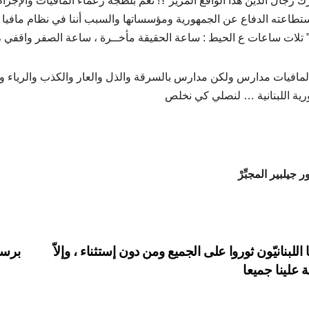
رك رجال الدين هذا الواقع المرير ؟! نعم بلطجة زعماء المافيات والإجر
ستطاعته الدفاع عن الجمهورية ومؤسساتها والسبب أننا في نظام مافيا ب
” تلات ساعات ع الحيط : ساعة الحقيقة مأخــرة ، ساعة الصفر واقفي ،
لمافيات مدارس ولكن مدارس بالسرقة والذل والعار والكذب والرياء وا
رية اللبنانية … لنصلي كي نخلص
 جيلبير المجبِّرْ
P
 اللبنانيّون ثوروا على الجميع ومن دون إستثناء ، وإلاّ
برسم
ة علينا جميعا
navigat