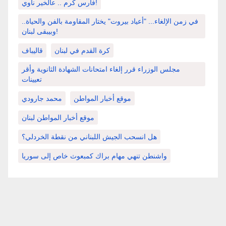
فارس كرم .. عالخير ناوي!
في زمن الإلغاء... "أعياد بيروت" يختار المقاومة بالفن والحياة..
وبيبقى لبنان!
كرة القدم في لبنان
قاليباف
مجلس الوزراء قرر إلغاء امتحانات الشهادة الثانوية وأقر
تعيينات
موقع أخبار المواطن
محمد جارودي
موقع أخبار المواطن لبنان
هل انسحب الجيش اللبناني من نقطة الخردلي؟
واشنطن تنهي مهام براك كمبعوث خاص إلى سوريا