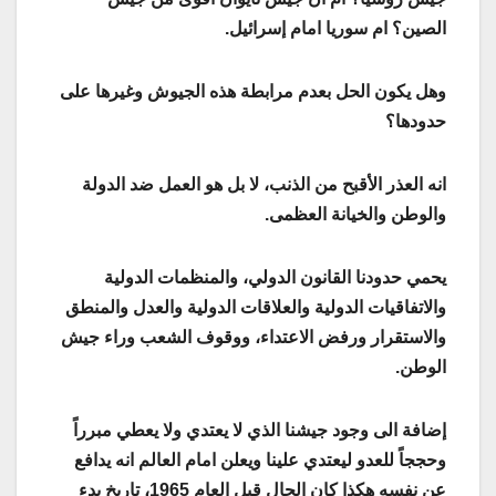
الصين؟ ام سوريا امام إسرائيل.
وهل يكون الحل بعدم مرابطة هذه الجيوش وغيرها على
حدودها؟
انه العذر الأقبح من الذنب، لا بل هو العمل ضد الدولة
والوطن والخيانة العظمى.
يحمي حدودنا القانون الدولي، والمنظمات الدولية
والاتفاقيات الدولية والعلاقات الدولية والعدل والمنطق
والاستقرار ورفض الاعتداء، ووقوف الشعب وراء جيش
الوطن.
إضافة الى وجود جيشنا الذي لا يعتدي ولا يعطي مبرراً
وحججاً للعدو ليعتدي علينا ويعلن امام العالم انه يدافع
عن نفسه هكذا كان الحال قبل العام 1965، تاريخ بدء