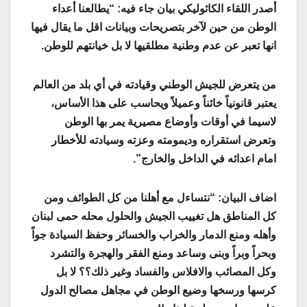
أصدر اللقاء الكاثوليكي بيان جاء فيه: “يطالعنا أعداء
الوطن من حين لآخر بتصريحات وبيانات اقل ما يقال فيها
انها تعبر عن عدم وطنية مطلقيها لا بل خيانتهم للوطن.
من يتعرض للجيش الوطني وقيادته في أي بلد من العالم
يعتبر قانونياً خائناً وعميلاً ويحاسب على هذا الأساس،
لاسيما في أوقات وأوضاع مصيرية يمر بها الوطن
وتعرض استقراره وديمومته وعزته وسيادته للأخطار
امام اعدائه في الداخل والخارج”.
اضاف البيان: “نتساءل مع أهلنا من كل الطوائف ومن
كل المناطق هل تغييب الجيش والحلول محله حمى لبنان
وأهله ومنع الدمار والخراب والخسائر وحفظ السيادة جواً
وبحراً وبراً وبنى وساعد ومنع الفقر والهجرة والتشرد
وكل المصائب والافلاس والفساد وغير ذلك؟؟ لا بل
كرسها ورسخها وضيع الوطن في مجاهل مصالح الدول