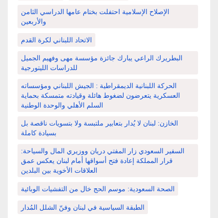
الإصلاح الإسلامية احتفلت بختام عامها الدراسي الثامن
والأربعين
الاتحاد اللبناني لكرة القدم
البطريرك الراعي يبارك جائزة مؤسسة مهى وفهيم الجميل
للدراسات الليتورجية
الحركة اللبنانية الديمقراطية : الجيش اللبناني ومؤسساته
العسكرية يتعرضون لضغوط هائلة وقيادته متمسكة بحماية
السلم الأهلي والوحدة الوطنية
الخازن: لبنان لا يُدار بتعابير ملتبسة ولا بتسويات ناقصة بل
بسيادة كاملة
السفير السعودي زار المفتي دريان ووزيري المال والسياحة:
قرار المملكة إعادة فتح أسواقها أمام لبنان يعكس عمق
العلاقات الأخوية بين البلدين
الصحة السعودية: موسم الحج خال من التفشيات الوبائية
الطبقة السياسية في لبنان وفنّ الشلل المُدار