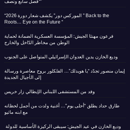
“فصل سابع ونصف”
“الموركس دور” يكشف شعار دورة 2026 ” Back to the
Roots… Eye on the Future “
فرعون مهنئا الجيش: المؤسسة العسكرية الضمانة لحماية
الوطن من مخاطر الدّاخل والخارج
وديع الخازن يدين العدوان الإسرائيلي المتواصل على الجنوب
إيمان منصور تجدّد “يا هويدلك”… الفلكلور بروح معاصرة ورسالة
إلى الأجيال الجديدة
وفد من المستشفى اللبناني الإيطالي زار خريس
طارق حداد يطلق “أحلى يوم”… أغنية ولدت من أجمل لحظاته
مع ابنه ماثيو
وديع الخازن في عيد الجيش: سيبقى الركيزة الأساسية للدولة