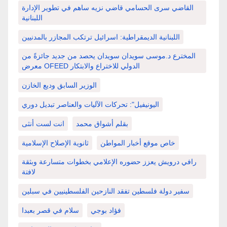
القاضي سرى الحسامي قاضي نزيه ساهم في تطوير الإدارة
اللبنانية
اللبنانية الديمقراطية: اسرائيل ترتكب المجازر بالمدنيين
المخترع د.موسى سويدان سويدان يحصد من جديد جائزةً من
معرض OFEED الدولي للاختراع والابتكار
الوزير السابق وديع الخازن
اليونيفيل": تحركات الآليات والعناصر تبديل دوري
بقلم أشواق محمد
انت لست أنثى
خاص موقع أخبار المواطن
ثانوية الإصلاح الإسلامية
رافي درويش يعزز حضوره الإعلامي بخطوات متسارعة وبثقة
لافتة
سفير دولة فلسطين تفقد النازحين الفلسطينيين في سبلين
فؤاد بوجي
سلام في قصر بعبدا