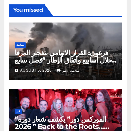
You missed
سياسة
فرعون: القرار الاتهامي بتفجير المرفأ
خلال أسابيع واتفاق الإطار “فصل سابع
ونصف”
محمد عمر
AUGUST 5, 2026
فن
“الموركس دور” يكشف شعار دورة
2026 ” Back to the Roots…