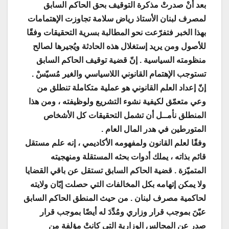
بعد أنْ صدرتْ مذكرة التوقيف بحق الحاكم السابق
لمصرف لبنان الأستاذ رياض سلامة تجاوزت الإهتمامات
بهذا الخبر فتفرّعت نحو المطالبة بسرية التحقيقات وفقًا
للأصول ومن يريد إستغلال هذه الحادثة ويُجيرها لصالح
منظومته السياسية . إنّ قضية توقيف الحاكم السابق
تستوجب الإهتمام القانوني اللاسياسي والغير مُسيّسْ .
إنّ إعداد العلم القانوني هو عملية متكاملة تنطلق من
وعي متعمّق لكيفية نشوء التشريع ولوظيفته ، ومن هذا
المنطلق نأمــل أن تشمل التحقيقات كل الأشخاص
المتورطين في هدر المال العام .
وفقًا لعلم القانون ولمفهومه الأكاديمي ، إنه علم مستقل
قائم بذاته ، يملك أدوات بحثه المستقلة ومنهجيته
المتميّزة . قضية الحاكم السابق تستقل عن باقي القضايا
ولا يمكن إتهامه بكل المخالفات التي حصلت إبّان ولايته
لحاكمية مصرف لبنان . من حيث المنطق الحاكم السابق
عيّنَ بموجب قرار وزاري ومُدِّدَ له أيضًا بموجب قرار
صدر عن المجالس الوزارية التي كانتْ مؤلفة من