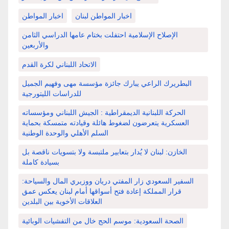
اخبار المواطن لبنان
اخبار المواطن
الإصلاح الإسلامية احتفلت بختام عامها الدراسي الثامن
والأربعين
الاتحاد اللبناني لكرة القدم
البطريرك الراعي يبارك جائزة مؤسسة مهى وفهيم الجميل
للدراسات الليتورجية
الحركة اللبنانية الديمقراطية : الجيش اللبناني ومؤسساته
العسكرية يتعرضون لضغوط هائلة وقيادته متمسكة بحماية
السلم الأهلي والوحدة الوطنية
الخازن: لبنان لا يُدار بتعابير ملتبسة ولا بتسويات ناقصة بل
بسيادة كاملة
السفير السعودي زار المفتي دريان ووزيري المال والسياحة:
قرار المملكة إعادة فتح أسواقها أمام لبنان يعكس عمق
العلاقات الأخوية بين البلدين
الصحة السعودية: موسم الحج خال من التفشيات الوبائية