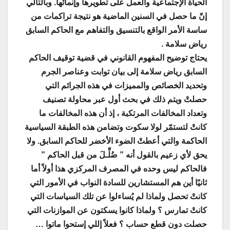
الحياة الإجتماعية والعمل على تطويرها وإنمائها. وبالتالي
إنّ ما حصل في السنين الماضية هو نتيجة تراكمات من
ساسة الأمر الواقع بالتنسيق والتفاهم مع الحاكم السابق
رياض سلامة .
يحتاج توضيح المفهوم القانوني في قضية توقيف الحاكم
السابق رياض سلامة إلى بيان توابت وعناصر الجرم
وتحديد الخصائص والمميزات في هذه الجرائم التي
حصلتْ ويتم ذلك في بحث أول عبر محاولة تصنيف
وتعداد المخالفات المرتكبة ، إذ أن هذه المخالفات ما
كانتْ لتستمّر لولا سكوت وتضامن هذه الطبقة السياسية
الحاكمة والتي أعطتْ الضوء الأخضر للحاكم السابق. ولا
يحق لأي زعيم بالقول أنه ” ضُلِّـلَ من قبل الحاكم ”
فالحاكم ليس وحده في المصرف المركزي هذا أولاً أما
ثانيًا أين هم المستشارين للسادة النواب في الأمور التي
كانتْ تحصل ولماذا لم يُساءلوا عن تلك السياسات التي
كانتْ تمارس ؟ ولماذا كانوا يسكتون عن الموازنات التي
حصلت دون قطع حساب ؟ فعلاً إللي إستحوا ماتوا …