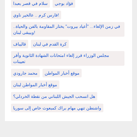
فؤاد بوجي
سلام في قصر بعبدا
فارس كرم .. عالخير ناوي!
في زمن الإلغاء... "أعياد بيروت" يختار المقاومة بالفن والحياة..
وبيبقى لبنان!
كرة القدم في لبنان
قاليباف
مجلس الوزراء قرر إلغاء امتحانات الشهادة الثانوية وأقر
تعيينات
موقع أخبار المواطن
محمد جارودي
موقع أخبار المواطن لبنان
هل انسحب الجيش اللبناني من نقطة الخردلي؟
واشنطن تنهي مهام براك كمبعوث خاص إلى سوريا