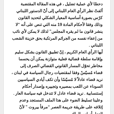
دحضًا لأي عملية تضليل ، في هذه المقالة المقتضبة
ألفتْ نظر الرأي العام اللبناني إلى أنّ الدستور اللبناني
كرّس بصورة أساسية المعيار الشكلي لتحديد القانون
وذلك وفقا لأحكام المادة 19 منه التي تنص على أنه “لا
ينشر قانون ما لم يقره المجلس” لذلك لا يمكن لأي نائب
من إعفاء نفسه من الجرائم المرتكبة بحق خزينة الشعب
اللبناني .
أيها الرأي العام الكريم ، إنّ تطبيق القانون بشكل سليم
وإقامة سلطة قضائية فعلية متوازنة يمكن أن يحسما
مخاطر تحوّل المسار القانوني القضائي الصرف إلى
قضاء مُسيّسْ وفقا لمقتضيات رجال السياسة في لبنان ،
نريد قضاء عادلاً لا مُسيّسًا وأن تكف أيادي السياسيين
السوداء عن اللعب بمصيره وتجييره وإصدار أحكام
إستنسابية . نريد قضاء عادل لا تتدخل فيه سياسة العار .
وعلينا تسليط الضوء على هذا الملف المستجد وعدم
إتلافه على طريقة جريمة العصر “مرفأ بيروت ” لأنّ
العدل أساس الملك.