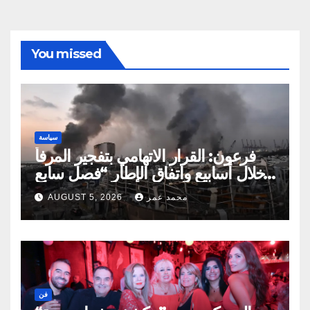
You missed
سياسة
فرعون: القرار الاتهامي بتفجير المرفأ
خلال أسابيع واتفاق الإطار “فصل سابع
ونصف”
محمد عمر
AUGUST 5, 2026
فن