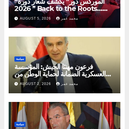
“الموركس دور” يكشف شعار دورة
2026 ” Back to the Roots…
Eye on the Future “
محمد عمر
AUGUST 5, 2026
سياسة
فرعون مهنئا الجيش: المؤسسة
العسكرية الضمانة لحماية الوطن من
مخاطر الدّاخل والخارج
محمد عمر
AUGUST 2, 2026
سياسة