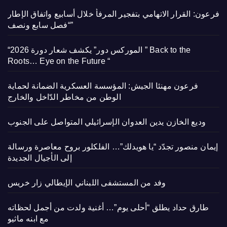
فرعون: القرار الاتهامي بتفجير المرفأ خلال أسابيع واتفاق الإطار
“فصل سابع ونصف”
“الموركس دور” يكشف شعار دورة 2026 ” Back to the
Roots… Eye on the Future “
فرعون مهنئا الجيش: المؤسسة العسكرية الضمانة لحماية
الوطن من مخاطر الدّاخل والخارج
وديع الخازن يدين العدوان الإسرائيلي المتواصل على الجنوب
إيمان منصور تجدّد “يا هويدلك”… الفلكلور بروح معاصرة ورسالة
إلى الأجيال الجديدة
وفد من المستشفى اللبناني الإيطالي زار خريس
طارق حداد يطلق “أحلى يوم”… أغنية ولدت من أجمل لحظاته
مع ابنه ماثيو