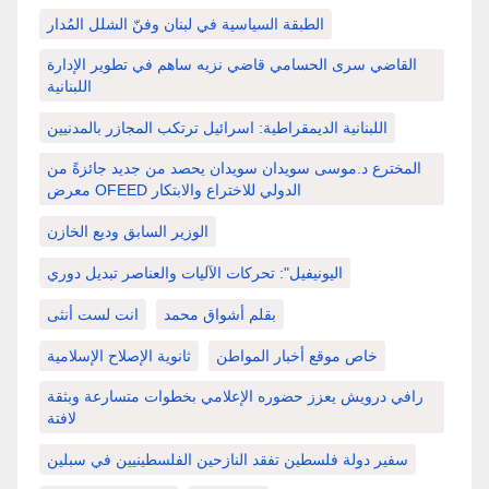
الطبقة السياسية في لبنان وفنّ الشلل المُدار
القاضي سرى الحسامي قاضي نزيه ساهم في تطوير الإدارة
اللبنانية
اللبنانية الديمقراطية: اسرائيل ترتكب المجازر بالمدنيين
المخترع د.موسى سويدان سويدان يحصد من جديد جائزةً من
معرض OFEED الدولي للاختراع والابتكار
الوزير السابق وديع الخازن
اليونيفيل": تحركات الآليات والعناصر تبديل دوري
بقلم أشواق محمد
انت لست أنثى
خاص موقع أخبار المواطن
ثانوية الإصلاح الإسلامية
رافي درويش يعزز حضوره الإعلامي بخطوات متسارعة وبثقة
لافتة
سفير دولة فلسطين تفقد النازحين الفلسطينيين في سبلين