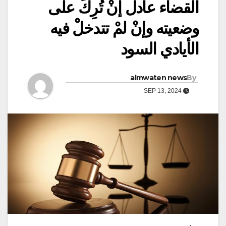
القضاء عادل إنْ تُرِكَ على
وضعيته وإنْ لمْ تتدخلْ فيه
الأيادي السود
almwaten news
By
SEP 13, 2024