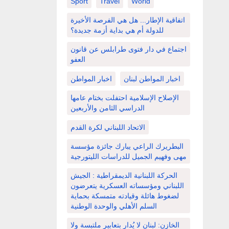
Sport
Travel
World
اتفاقية الإطار... هل هي الفرصة الأخيرة
للدولة أم هي بداية أزمة جديدة؟
اجتماع في دار فتوى طرابلس عن قانون
العفو
اخبار المواطن لبنان
اخبار المواطن
الإصلاح الإسلامية احتفلت بختام عامها
الدراسي الثامن والأربعين
الاتحاد اللبناني لكرة القدم
البطريرك الراعي يبارك جائزة مؤسسة
مهى وفهيم الجميل للدراسات الليتورجية
الحركة اللبنانية الديمقراطية : الجيش
اللبناني ومؤسساته العسكرية يتعرضون
لضغوط هائلة وقيادته متمسكة بحماية
السلم الأهلي والوحدة الوطنية
الخازن: لبنان لا يُدار بتعابير ملتبسة ولا