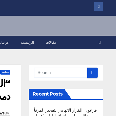
مقالات
الرئيسية
عربيات
سياسة
“ال
دمش
Recent Posts
فرعون: القرار الاتهامي بتفجير المرفأ
ws
By
خلال أسابيع واتفاق الإطار “فصل