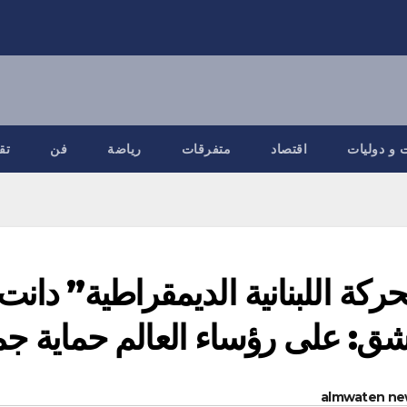
 و دوليات
اقتصاد
متفرقات
رياضة
فن
تق
حركة اللبنانية الديمقراطية” دان
ق: على رؤساء العالم حماية جم
almwaten ne