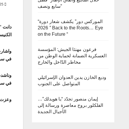
JUN 24, 2025
سابع ونصف”
“الموركس دور” يكشف شعار دورة
دانت “
2026 ” Back to the Roots… Eye
on the Future “
الكنيس
فرعون مهنئا الجيش: المؤسسة
واشارت
العسكرية الضمانة لحماية الوطن من
في سور
مخاطر الدّاخل والخارج
وناشدت
وديع الخازن يدين العدوان الإسرائيلي
في سور
المتواصل على الجنوب
إيمان منصور تجدّد “يا هويدلك”…
وعزت “
الفلكلور بروح معاصرة ورسالة إلى
الأجيال الجديدة