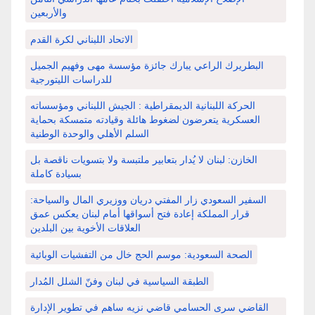
والأربعين
الاتحاد اللبناني لكرة القدم
البطريرك الراعي يبارك جائزة مؤسسة مهى وفهيم الجميل
للدراسات الليتورجية
الحركة اللبنانية الديمقراطية : الجيش اللبناني ومؤسساته
العسكرية يتعرضون لضغوط هائلة وقيادته متمسكة بحماية
السلم الأهلي والوحدة الوطنية
الخازن: لبنان لا يُدار بتعابير ملتبسة ولا بتسويات ناقصة بل
بسيادة كاملة
السفير السعودي زار المفتي دريان ووزيري المال والسياحة:
قرار المملكة إعادة فتح أسواقها أمام لبنان يعكس عمق
العلاقات الأخوية بين البلدين
الصحة السعودية: موسم الحج خال من التفشيات الوبائية
الطبقة السياسية في لبنان وفنّ الشلل المُدار
القاضي سرى الحسامي قاضي نزيه ساهم في تطوير الإدارة