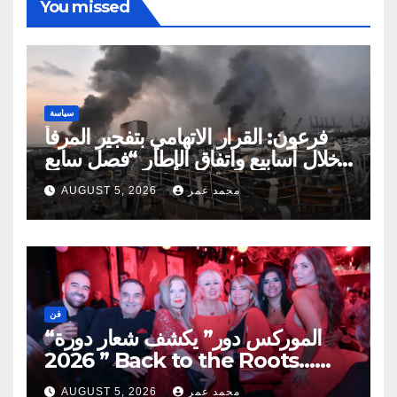
You missed
سياسة
فرعون: القرار الاتهامي بتفجير المرفأ
خلال أسابيع واتفاق الإطار “فصل سابع
ونصف”
محمد عمر
AUGUST 5, 2026
فن
“الموركس دور” يكشف شعار دورة
2026 ” Back to the Roots…
Eye on the Future “
محمد عمر
AUGUST 5, 2026