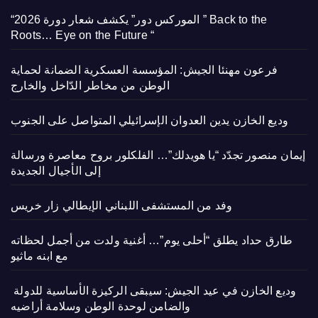
“الموركس دور” يكشف شعار دورة 2026 ” Back to the
Roots… Eye on the Future “
فرعون مهنئا الجيش: المؤسسة العسكرية الضمانة لحماية
الوطن من مخاطر الدّاخل والخارج
وديع الخازن يدين العدوان الإسرائيلي المتواصل على الجنوب
إيمان منصور تجدّد “يا هويدلك”… الفلكلور بروح معاصرة ورسالة
إلى الأجيال الجديدة
وفد من المستشفى اللبناني الإيطالي زار خريس
طارق حداد يطلق “أحلى يوم”… أغنية ولدت من أجمل لحظاته
مع ابنه ماثيو
وديع الخازن في عيد الجيش: سيبقى الركيزة الأساسية للدولة
والضامن لوحدة الوطن وسلامة أراضيه