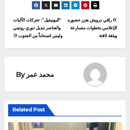
Post
رافي درويش يعزز حضوره
“اليونيفيل”: تحركات الآليات
الإعلامي بخطوات متسارعة
والعناصر تبديل دوري روتيني
navigation
وبثقة لافتة
وليس انسحاباً من الجنوب
محمد عمر
By
Related Post