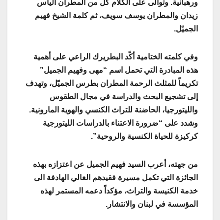
ورهبانية. وتوالى على الكلام كلّ من المطران الياس
زيدان والمطران يوسف سويف، ثم كلمة الشيخ فهيم
الجميّل.
وفي كلمته الختامية أكّد البطريرك الراعي على أهمية
هذه المبادرة التي تحمل اسم “مهى وفهيم الجميل”
تكريماً للمثلث الرحمة المطران بطرس الجميّل، وتهدف
إلى تشجيع البحث والدراسة في مجال الطقوس
والليتورجيا، الحاضنة للتراث الكنسي والهوية المارونية.
وشدد على “ضرورة الاعتناء بالدراسات الليتورجية
كركيزة للحياة الكنسية والروحية”.
من جهته، أعرب السيد فهيم الجميل عن اعتزازه بهذه
الجائزة التي تكمل مسيرة فقيدهم الغالي الهادفة الى
خدمة الكنيسة والتراث، مؤكداً دعمه المستمر لهذه
المؤسسة في لبنان والانتشار.