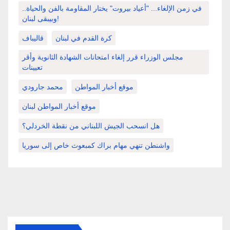
في زمن الإلغاء... "أعياد بيروت" يختار المقاومة بالفن والحياة..
وبيبقى لبنان!
كرة القدم في لبنان
قاليباف
مجلس الوزراء قرر إلغاء امتحانات الشهادة الثانوية وأقر
تعيينات
موقع أخبار المواطن
محمد جارودي
موقع أخبار المواطن لبنان
هل انسحب الجيش اللبناني من نقطة الخردلي؟
واشنطن تنهي مهام براك كمبعوث خاص إلى سوريا