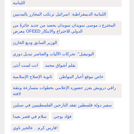
اللبنانية
اللبنانية الديمقراطية: اسرائيل ترتكب المجازر بالمدنيين
المخترع د.موسى سويدان سويدان يحصد من جديد جائزةً من
معرض OFEED الدولي للاختراع والابتكار
الوزير السابق وديع الخازن
اليونيفيل": تحركات الآليات والعناصر تبديل دوري
بقلم أشواق محمد
انت لست أنثى
خاص موقع أخبار المواطن
ثانوية الإصلاح الإسلامية
رافي درويش يعزز حضوره الإعلامي بخطوات متسارعة وبثقة
لافتة
سفير دولة فلسطين تفقد النازحين الفلسطينيين في سبلين
فؤاد بوجي
سلام في قصر بعبدا
فارس كرم .. عالخير ناوي!