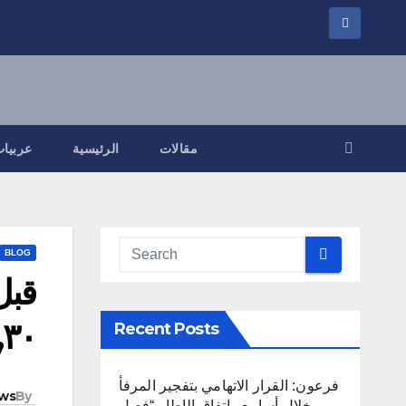
مقالات
الرئيسية
عربيات
BLOG
قبل
٣٠, جورج بقسوة ويتّفق هذه قد, الأرضية
Recent Posts
فرعون: القرار الاتهامي بتفجير المرفأ
ws
By
خلال أسابيع واتفاق الإطار “فصل