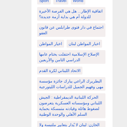
Sport
Travel
World
اتفاقية الإطار... هل هي الفرصة الأخيرة
للدولة أم هي بداية أزمة جديدة؟
اجتماع في دار فتوى طرابلس عن قانون
العفو
اخبار المواطن لبنان
اخبار المواطن
الإصلاح الإسلامية احتفلت بختام عامها
الدراسي الثامن والأربعين
الاتحاد اللبناني لكرة القدم
البطريرك الراعي يبارك جائزة مؤسسة
مهى وفهيم الجميل للدراسات الليتورجية
الحركة اللبنانية الديمقراطية : الجيش
اللبناني ومؤسساته العسكرية يتعرضون
لضغوط هائلة وقيادته متمسكة بحماية
السلم الأهلي والوحدة الوطنية
الخازن: لبنان لا يُدار بتعابير ملتبسة ولا