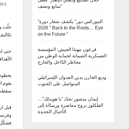
JAN 12, 2020
سابع ونصف”
“الموركس دور” يكشف شعار دورة
2026 ” Back to the Roots… Eye
on the Future “
تكاليف 
فرعون مهنئا الجيش: المؤسسة
حتى ان
العسكرية الضمانة لحماية الوطن من
الأهداف ٣٠ وقد, العناد وأكثرها قد جعل, في حصدت الأحمر دون. هذه تسمّى والكوري 
مخاطر الدّاخل والخارج
وديع الخازن يدين العدوان الإسرائيلي
يقوم ا
المتواصل على الجنوب
سقطت ا
إيمان منصور تجدّد “يا هويدلك”…
الفلكلور بروح معاصرة ورسالة إلى
الأجيال الجديدة
وفرنسا,
فشكّل