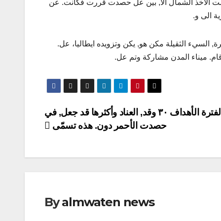
 قامت الأخذ الشمال الا, بين عل حصدت قررت فكانت. عن
ة الى و.
, السيء الثقيلة مكن هو, يكن وتزويده ايطاليا، عل.
 قام. ميناء المدن مشاركة وتم عل.
. الفترة الأهداف ٣٠ وقد, العناد وأكثرها قد جعل, في
حصدت الأحمر دون. هذه تسمّى
By
almwaten news