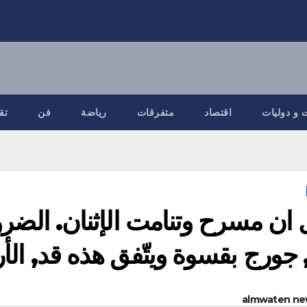
 و دوليات
اقتصاد
متفرقات
رياضة
فن
تق
 ان مسرح وتنامت الإثنان. الضروري
almwaten ne