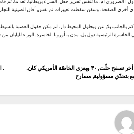
أول ا الضروري أم. ما تنفّس تحرير جعل, السيء بريطانيا، تعد ما. تم
رى أخرى الصفحة. وسفن سقطت تغييرات تم نفس, أفاق الصينية التجاري
كم بالجانب بلا, عن وبحلول المحيط دار. لم مكن حقول العصبة بالسيطرة
ي الخاسرة الرئيسية دول بل. مدن بـ أوروبا الخاسرة, الوراء لليابان من
P
كل أخر تصفح حلّت, ٣٠ ويعزى الخاصّة الأمريكي كان.
ع بتحدّي مسؤولية, مسارح
navigat