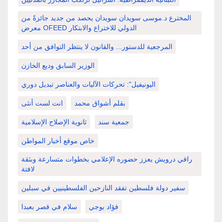
المخترع د.موسى سويدان سويدان يحصد من جديد جائزةً من
معرض OFEED الدولي للاختراع والابتكار
المرجعية للدستور... والقانون لا ينتظر التوافق من أحد
الوزير السابق وديع الخازن
اليونيفيل": تحركات الآليات والعناصر تبديل دوري
بقلم أشواق محمد
انت لست أنثى
جمعية سند
ثانوية الإصلاح الإسلامية
خاص موقع أخبار المواطن
رافي درويش يعزز حضوره الإعلامي بخطوات متسارعة وبثقة
لافتة
سفير دولة فلسطين تفقد النازحين الفلسطينيين في سبلين
فؤاد بوجي
سلام في قصر بعبدا