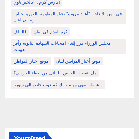
فارس كرم .. عالخير ناوي!
في زمن الإلغاء... "أعياد بيروت" يختار المقاومة بالفن والحياة..
وبيبقى لبنان!
كرة القدم في لبنان
قاليباف
مجلس الوزراء قرر إلغاء امتحانات الشهادة الثانوية وأقر
تعيينات
موقع أخبار المواطن لبنان
موقع أخبار المواطن
هل انسحب الجيش اللبناني من نقطة الخردلي؟
واشنطن تنهي مهام براك كمبعوث خاص إلى سوريا
You missed