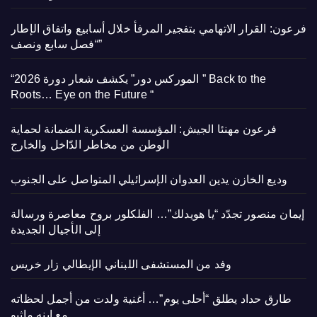
فرعون: القرار الاتهامي بتفجير المرفأ خلال أسابيع واتفاق الإطار
“فصل سابع ونصف”
“الموركس دور” يكشف شعار دورة 2026 ” Back to the
Roots… Eye on the Future “
فرعون مهنئا الجيش: المؤسسة العسكرية الضمانة لحماية
الوطن من مخاطر الدّاخل والخارج
وديع الخازن يدين العدوان الإسرائيلي المتواصل على الجنوب
إيمان منصور تجدّد “يا هويدلك”… الفلكلور بروح معاصرة ورسالة
إلى الأجيال الجديدة
وفد من المستشفى اللبناني الإيطالي زار خريس
طارق حداد يطلق “أحلى يوم”… أغنية ولدت من أجمل لحظاته
مع ابنه ماثيو