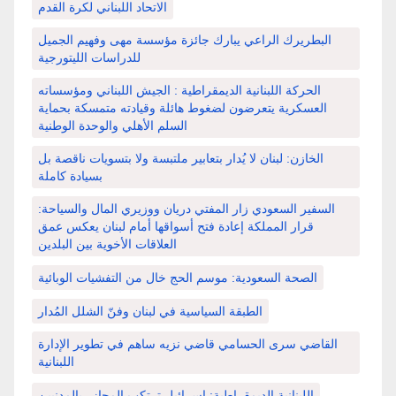
الاتحاد اللبناني لكرة القدم
البطريرك الراعي يبارك جائزة مؤسسة مهى وفهيم الجميل
للدراسات الليتورجية
الحركة اللبنانية الديمقراطية : الجيش اللبناني ومؤسساته
العسكرية يتعرضون لضغوط هائلة وقيادته متمسكة بحماية
السلم الأهلي والوحدة الوطنية
الخازن: لبنان لا يُدار بتعابير ملتبسة ولا بتسويات ناقصة بل
بسيادة كاملة
السفير السعودي زار المفتي دريان ووزيري المال والسياحة:
قرار المملكة إعادة فتح أسواقها أمام لبنان يعكس عمق
العلاقات الأخوية بين البلدين
الصحة السعودية: موسم الحج خال من التفشيات الوبائية
الطبقة السياسية في لبنان وفنّ الشلل المُدار
القاضي سرى الحسامي قاضي نزيه ساهم في تطوير الإدارة
اللبنانية
اللبنانية الديمقراطية: اسرائيل ترتكب المجازر بالمدنيين