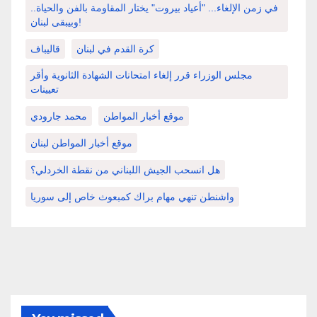
في زمن الإلغاء... "أعياد بيروت" يختار المقاومة بالفن والحياة..
وبيبقى لبنان!
كرة القدم في لبنان
قاليباف
مجلس الوزراء قرر إلغاء امتحانات الشهادة الثانوية وأقر
تعيينات
موقع أخبار المواطن
محمد جارودي
موقع أخبار المواطن لبنان
هل انسحب الجيش اللبناني من نقطة الخردلي؟
واشنطن تنهي مهام براك كمبعوث خاص إلى سوريا