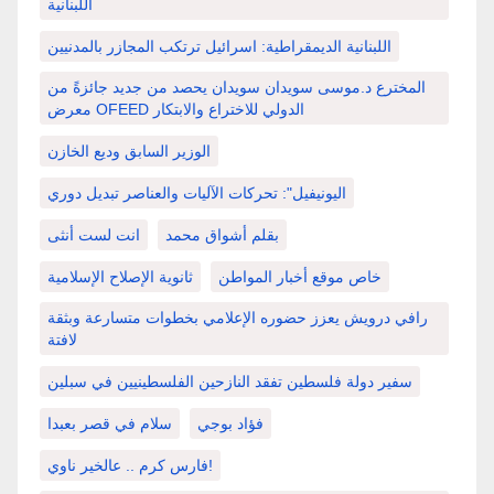
اللبنانية
اللبنانية الديمقراطية: اسرائيل ترتكب المجازر بالمدنيين
المخترع د.موسى سويدان سويدان يحصد من جديد جائزةً من
معرض OFEED الدولي للاختراع والابتكار
الوزير السابق وديع الخازن
اليونيفيل": تحركات الآليات والعناصر تبديل دوري
بقلم أشواق محمد
انت لست أنثى
خاص موقع أخبار المواطن
ثانوية الإصلاح الإسلامية
رافي درويش يعزز حضوره الإعلامي بخطوات متسارعة وبثقة
لافتة
سفير دولة فلسطين تفقد النازحين الفلسطينيين في سبلين
فؤاد بوجي
سلام في قصر بعبدا
فارس كرم .. عالخير ناوي!