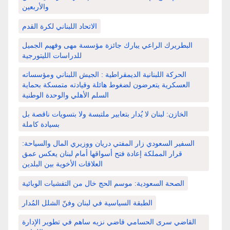
والأربعين
الاتحاد اللبناني لكرة القدم
البطريرك الراعي يبارك جائزة مؤسسة مهى وفهيم الجميل
للدراسات الليتورجية
الحركة اللبنانية الديمقراطية : الجيش اللبناني ومؤسساته
العسكرية يتعرضون لضغوط هائلة وقيادته متمسكة بحماية
السلم الأهلي والوحدة الوطنية
الخازن: لبنان لا يُدار بتعابير ملتبسة ولا بتسويات ناقصة بل
بسيادة كاملة
السفير السعودي زار المفتي دريان ووزيري المال والسياحة:
قرار المملكة إعادة فتح أسواقها أمام لبنان يعكس عمق
العلاقات الأخوية بين البلدين
الصحة السعودية: موسم الحج خال من التفشيات الوبائية
الطبقة السياسية في لبنان وفنّ الشلل المُدار
القاضي سرى الحسامي قاضي نزيه ساهم في تطوير الإدارة