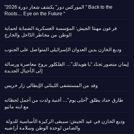
“الموركس دور” يكشف شعار دورة 2026 ” Back to the
Roots… Eye on the Future “
فرعون مهنئا الجيش: المؤسسة العسكرية الضمانة لحماية
الوطن من مخاطر الدّاخل والخارج
وديع الخازن يدين العدوان الإسرائيلي المتواصل على الجنوب
إيمان منصور تجدّد “يا هويدلك”… الفلكلور بروح معاصرة ورسالة
إلى الأجيال الجديدة
وفد من المستشفى اللبناني الإيطالي زار خريس
طارق حداد يطلق “أحلى يوم”… أغنية ولدت من أجمل لحظاته
مع ابنه ماثيو
وديع الخازن في عيد الجيش: سيبقى الركيزة الأساسية للدولة
والضامن لوحدة الوطن وسلامة أراضيه