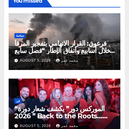
You missed
سياسة
فرعون: القرار الاتهامي بتفجير المرفأ
خلال أسابيع واتفاق الإطار “فصل سابع
ونصف”
محمد عمر
AUGUST 5, 2026
فن
“الموركس دور” يكشف شعار دورة
2026 ” Back to the Roots…
Eye on the Future “
محمد عمر
AUGUST 5, 2026