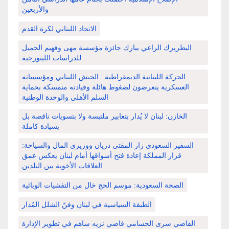
والأربعين
الاتحاد اللبناني لكرة القدم
البطريرك الراعي يبارك جائزة مؤسسة مهى وفهيم الجميل
للدراسات الليتورجية
الحركة اللبنانية الديمقراطية : الجيش اللبناني ومؤسساته
العسكرية يتعرضون لضغوط هائلة وقيادته متمسكة بحماية
السلم الأهلي والوحدة الوطنية
الخازن: لبنان لا يُدار بتعابير ملتبسة ولا بتسويات ناقصة بل
بسيادة كاملة
السفير السعودي زار المفتي دريان ووزيري المال والسياحة:
قرار المملكة إعادة فتح أسواقها أمام لبنان يعكس عمق
العلاقات الأخوية بين البلدين
الصحة السعودية: موسم الحج خال من التفشيات الوبائية
الطبقة السياسية في لبنان وفنّ الشلل المُدار
القاضي سرى الحسامي قاضي نزيه ساهم في تطوير الإدارة