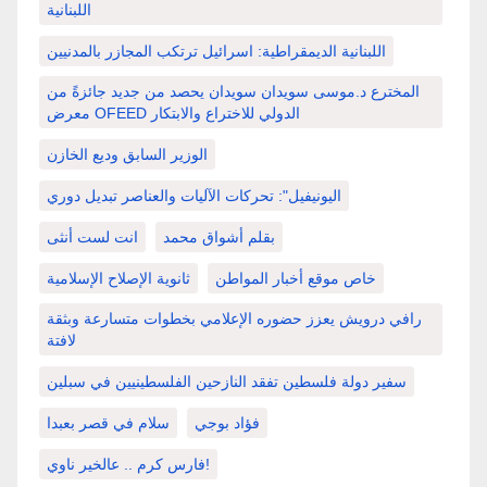
اللبنانية
اللبنانية الديمقراطية: اسرائيل ترتكب المجازر بالمدنيين
المخترع د.موسى سويدان سويدان يحصد من جديد جائزةً من
معرض OFEED الدولي للاختراع والابتكار
الوزير السابق وديع الخازن
اليونيفيل": تحركات الآليات والعناصر تبديل دوري
بقلم أشواق محمد
انت لست أنثى
خاص موقع أخبار المواطن
ثانوية الإصلاح الإسلامية
رافي درويش يعزز حضوره الإعلامي بخطوات متسارعة وبثقة
لافتة
سفير دولة فلسطين تفقد النازحين الفلسطينيين في سبلين
فؤاد بوجي
سلام في قصر بعبدا
فارس كرم .. عالخير ناوي!