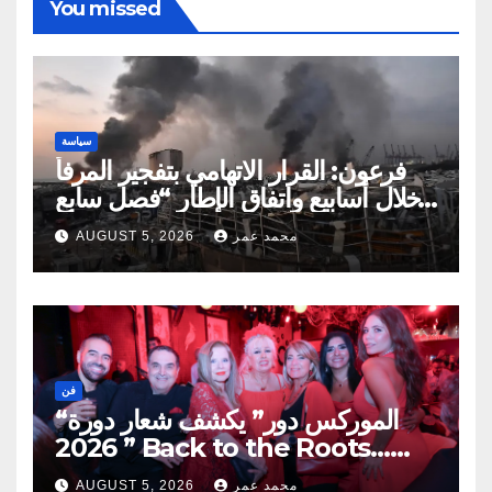
You missed
سياسة
فرعون: القرار الاتهامي بتفجير المرفأ
خلال أسابيع واتفاق الإطار “فصل سابع
ونصف”
محمد عمر
AUGUST 5, 2026
فن
“الموركس دور” يكشف شعار دورة
2026 ” Back to the Roots…
Eye on the Future “
محمد عمر
AUGUST 5, 2026