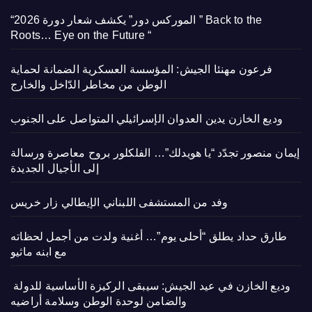
“الموركس دور” يكشف شعار دورة 2026 ” Back to the
Roots… Eye on the Future “
فرعون مهنئا الجيش: المؤسسة العسكرية الضمانة لحماية
الوطن من مخاطر الدّاخل والخارج
وديع الخازن يدين العدوان الإسرائيلي المتواصل على الجنوب
إيمان منصور تجدّد “يا هويدلك”… الفلكلور بروح معاصرة ورسالة
إلى الأجيال الجديدة
وفد من المستشفى اللبناني الإيطالي زار خريس
طارق حداد يطلق “أحلى يوم”… أغنية ولدت من أجمل لحظاته
مع ابنه ماثيو
وديع الخازن في عيد الجيش: سيبقى الركيزة الأساسية للدولة
والضامن لوحدة الوطن وسلامة أراضيه