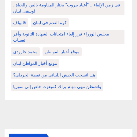
في زمن الإلغاء... "أعياد بيروت" يختار المقاومة بالفن والحياة..
وبيبقى لبنان!
كرة القدم في لبنان
قاليباف
مجلس الوزراء قرر إلغاء امتحانات الشهادة الثانوية وأقر
تعيينات
موقع أخبار المواطن
محمد جارودي
موقع أخبار المواطن لبنان
هل انسحب الجيش اللبناني من نقطة الخردلي؟
واشنطن تنهي مهام براك كمبعوث خاص إلى سوريا