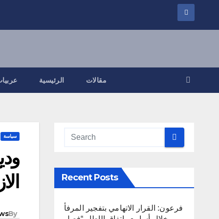
مقالات
الرئيسية
عربيات
سياسة
ودي
الا
Recent Posts
فرعون: القرار الاتهامي بتفجير المرفأ
ws
By
خلال أسابيع واتفاق الإطار “فصل