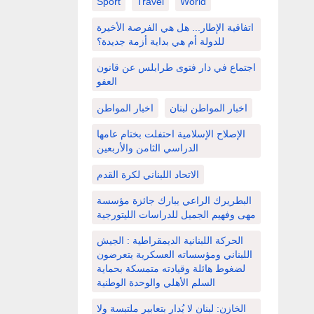
Sport
Travel
World
اتفاقية الإطار... هل هي الفرصة الأخيرة
للدولة أم هي بداية أزمة جديدة؟
اجتماع في دار فتوى طرابلس عن قانون
العفو
اخبار المواطن لبنان
اخبار المواطن
الإصلاح الإسلامية احتفلت بختام عامها
الدراسي الثامن والأربعين
الاتحاد اللبناني لكرة القدم
البطريرك الراعي يبارك جائزة مؤسسة
مهى وفهيم الجميل للدراسات الليتورجية
الحركة اللبنانية الديمقراطية : الجيش
اللبناني ومؤسساته العسكرية يتعرضون
لضغوط هائلة وقيادته متمسكة بحماية
السلم الأهلي والوحدة الوطنية
الخازن: لبنان لا يُدار بتعابير ملتبسة ولا