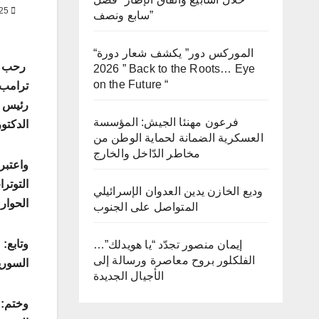
MAY 15, 2025
سابع ونصف”
“الموركس دور” يكشف شعار دورة
رحب ال
2026 ” Back to the Roots… Eye
on the Future “
ترامب 
رئيس ا
فرعون مهنئا الجيش: المؤسسة
الدكتو
العسكرية الضمانة لحماية الوطن من
مخاطر الدّاخل والخارج
واعتبر
التوتر
وديع الخازن يدين العدوان الإسرائيلي
الحوار 
المتواصل على الجنوب
وتابع:
إيمان منصور تجدّد “يا هويدلك”…
الفلكلور بروح معاصرة ورسالة إلى
السوري
الأجيال الجديدة
وختم: 