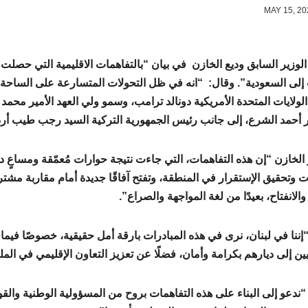
وزير السابق وديع الخازن في بيان “بالتفاهمات الاقليمية التي حصلت خل
إلى السعودية”. وقال: “انه في ظل التحولات المتسارعة على الساحة الإ
لولايات المتحدة الأمريكية دونالد ترامب، وسمو ولي العهد الأمير محم
ر أحمد الشرع، إلى جانب رئيس الجمهورية التركية السيد رجب طيب أر
 الخازن “إن هذه التفاهمات، التي جاءت نتيجة حوارات مُعمّقة ومساعٍ
ات وتحقيق الإستقرار في المنطقة، وتفتح آفاقًا جديدة أمام مقاربة مش
والانفتاح، بعيدًا من لغة المواجهة والصراع”.
 “إننا في لبنان، نرى في هذه المبادرات بارقة أمل حقيقية، خصوصًا فيما
ين إلى ديارهم بكرامة وأمان، فضلًا عن تعزيز التعاون الإقليمي في الملف
“ندعو إلى البناء على هذه التفاهمات بروح من المسؤولية الوطنية وال