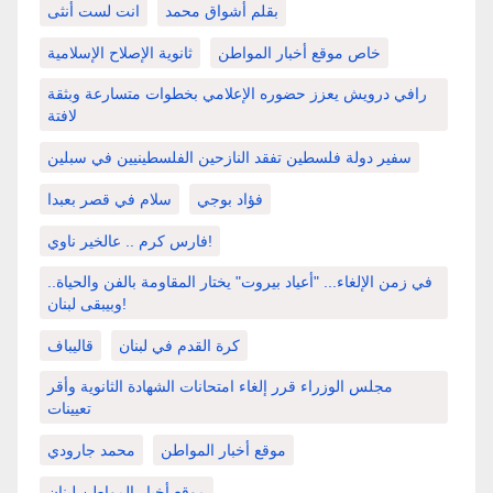
بقلم أشواق محمد
انت لست أنثى
خاص موقع أخبار المواطن
ثانوية الإصلاح الإسلامية
رافي درويش يعزز حضوره الإعلامي بخطوات متسارعة وبثقة
لافتة
سفير دولة فلسطين تفقد النازحين الفلسطينيين في سبلين
فؤاد بوجي
سلام في قصر بعبدا
فارس كرم .. عالخير ناوي!
في زمن الإلغاء... "أعياد بيروت" يختار المقاومة بالفن والحياة..
وبيبقى لبنان!
كرة القدم في لبنان
قاليباف
مجلس الوزراء قرر إلغاء امتحانات الشهادة الثانوية وأقر
تعيينات
موقع أخبار المواطن
محمد جارودي
موقع أخبار المواطن لبنان