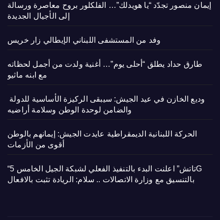
إيمان منصور تجدّد “يا هويدلك”… الفلكلور بروح معاصرة ورسالة
إلى الأجيال الجديدة
وفد من المستشفى اللبناني الإيطالي زار خريس
طارق حداد يطلق “أحلى يوم”… أغنية ولدت من أجمل لحظاته
مع ابنه ماثيو
وديع الخازن في عيد الجيش: سيبقى الركيزة الأساسية للدولة
والضامن لوحدة الوطن وسلامة أراضيه
الحركة اللبنانية الديمقراطية عايدت الجيش: إيمانهم بالوطن
أقوى من الأزمات
“تاتش” اعلنت البدء بالتنفيذ الفعلي لشبكة الجيل الخامس 5G
بالتنسيق مع وزارة الاتصالات .. سلام: الريادة تثبت بالافعال