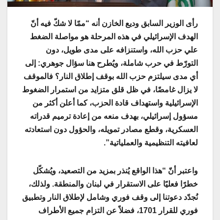
رأى الوزير السابق وديع الخازن أنه “ممّا لا شكّ فيه أنّ
الهدف الإسرائيلي في هذه المرحلة هو مواصلة الضغط
علي حزب الله، واستنزافه على مدى طويل، دون
التورّط في حرب شاملة، ويُطرح هنا سؤال جوهري: إلى
أي مدى سيلتزم حزب الله بوقف إطلاق النار؟ فالموقف
لا يزال غامضًا، في ظل قلق متزايد من استمرار الضغوط
الإسرائيلية واستهداف قادة الحزب، كما أعلن أكثر من
مسؤول إسرائيلي، بهدف منعه من إعادة ترميم قدراته
العسكرية، وقطع مصادر تمويله، والحؤول دون استعادته
لعافيته التنظيمية والعملياتية”.
واعتبر أنّ “هذا الواقع يُنذر بمزيد من التصعيد، ويُشكّل
خطرًا فعليًا على الاستقرار في لبنان والمنطقة. ولذلك،
نُجدّد دعوتنا إلى وقف فوري وشامل لإطلاق النار وتطبيق
فوري للقرار 1701، فضلاً عن التزام جميع الأطراف