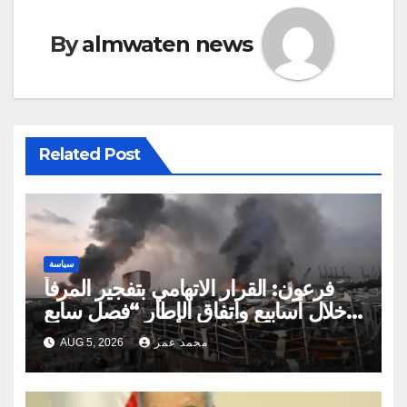
By
almwaten news
Related Post
سياسة
فرعون: القرار الاتهامي بتفجير المرفأ
خلال أسابيع واتفاق الإطار “فصل سابع
ونصف”
محمد عمر
AUG 5, 2026