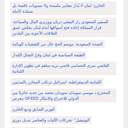
الخازن: لبنان لا يُدار بتعابير ملتبسة ولا بتسويات ناقصة بل
بسيادة كاملة
السفير السعودي زار المفتي دريان ووزيري المال والسياحة:
قرار المملكة إعادة فتح أسواقها أمام لبنان يعكس عمق
العلاقات الأخوية بين البلدين
الصحة السعودية: موسم الحج خال من التفشيات الوبائية
الطبقة السياسية في لبنان وفنّ الشلل المُدار
القاضي سرى الحسامي قاضي نزيه ساهم في تطوير الإدارة
اللبنانية
اللبنانية الديمقراطية: اسرائيل ترتكب المجازر بالمدنيين
المخترع د.موسى سويدان سويدان يحصد من جديد جائزةً من
معرض OFEED الدولي للاختراع والابتكار
الوزير السابق وديع الخازن
اليونيفيل": تحركات الآليات والعناصر تبديل دوري