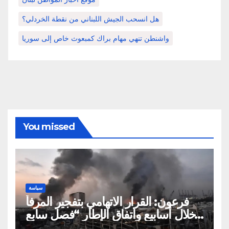
هل انسحب الجيش اللبناني من نقطة الخردلي؟
واشنطن تنهي مهام براك كمبعوث خاص إلى سوريا
You missed
سياسة
فرعون: القرار الاتهامي بتفجير المرفأ
خلال أسابيع واتفاق الإطار “فصل سابع
ونصف”