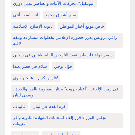
اليونيفيل": تحركات الآليات والعناصر تبديل دوري
بقلم أشواق محمد
انت لست أنثى
خاص موقع أخبار المواطن
ثانوية الإصلاح الإسلامية
رافي درويش يعزز حضوره الإعلامي بخطوات متسارعة وبثقة
لافتة
سفير دولة فلسطين تفقد النازحين الفلسطينيين في سبلين
فؤاد بوجي
سلام في قصر بعبدا
فارس كرم .. عالخير ناوي!
في زمن الإلغاء... "أعياد بيروت" يختار المقاومة بالفن والحياة..
وبيبقى لبنان!
كرة القدم في لبنان
قاليباف
مجلس الوزراء قرر إلغاء امتحانات الشهادة الثانوية وأقر
تعيينات
موقع أخبار المواطن
محمد جارودي