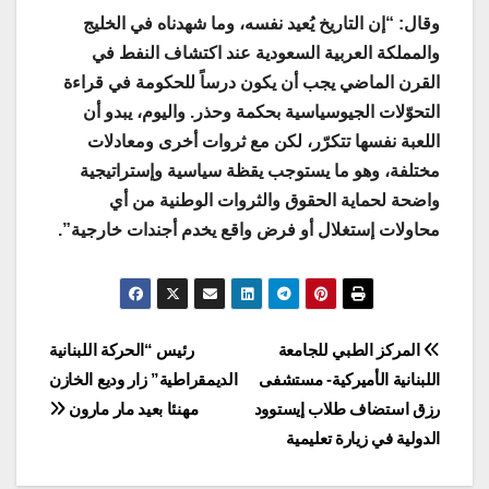
وقال: “إن التاريخ يُعيد نفسه، وما شهدناه في الخليج
والمملكة العربية السعودية عند اكتشاف النفط في
القرن الماضي يجب أن يكون درساً للحكومة في قراءة
التحوّلات الجيوسياسية بحكمة وحذر. واليوم، يبدو أن
اللعبة نفسها تتكرّر، لكن مع ثروات أخرى ومعادلات
مختلفة، وهو ما يستوجب يقظة سياسية وإستراتيجية
واضحة لحماية الحقوق والثروات الوطنية من أي
محاولات إستغلال أو فرض واقع يخدم أجندات خارجية”.
Post
المركز الطبي للجامعة
رئيس “الحركة اللبنانية
اللبنانية الأميركية- مستشفى
الديمقراطية” زار وديع الخازن
navigation
رزق استضاف طلاب إيستوود
مهنئا بعيد مار مارون
الدولية في زيارة تعليمية