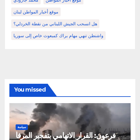
موقع أخبار المواطن لبنان
هل انسحب الجيش اللبناني من نقطة الخردلي؟
واشنطن تنهي مهام براك كمبعوث خاص إلى سوريا
You missed
سياسة
فرعون: القرار الاتهامي بتفجير المرفأ