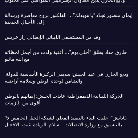
وديع الخازن يدين العدوان الإسرائيلي المتواصل على الجنوب
إيمان منصور تجدّد “يا هويدلك”… الفلكلور بروح معاصرة ورسالة
إلى الأجيال الجديدة
وفد من المستشفى اللبناني الإيطالي زار خريس
طارق حداد يطلق “أحلى يوم”… أغنية ولدت من أجمل لحظاته
مع ابنه ماثيو
وديع الخازن في عيد الجيش: سيبقى الركيزة الأساسية للدولة
والضامن لوحدة الوطن وسلامة أراضيه
الحركة اللبنانية الديمقراطية عايدت الجيش: إيمانهم بالوطن
أقوى من الأزمات
“تاتش” اعلنت البدء بالتنفيذ الفعلي لشبكة الجيل الخامس 5G
بالتنسيق مع وزارة الاتصالات .. سلام: الريادة تثبت بالافعال