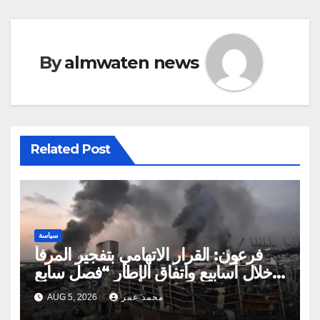
By
almwaten news
Related Post
سياسة
فرعون: القرار الاتهامي بتفجير المرفأ
خلال أسابيع واتفاق الإطار “فصل سابع
ونصف”
محمد عمر
AUG 5, 2026