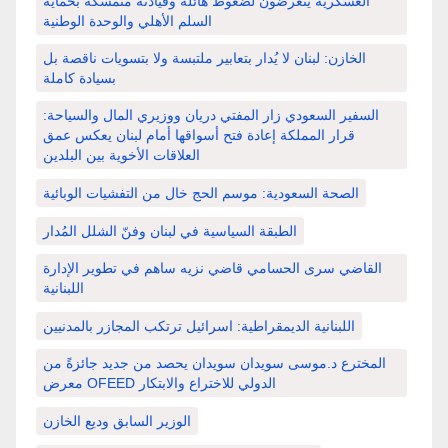
العسكرية يتعرضون لضغوط هائلة وقيادته متمسكة بحماية
السلم الأهلي والوحدة الوطنية
الخازن: لبنان لا يُدار بتعابير ملتبسة ولا بتسويات ناقصة بل
بسيادة كاملة
السفير السعودي زار المفتي دريان ووزيري المال والسياحة:
قرار المملكة إعادة فتح أسواقها أمام لبنان يعكس عمق
العلاقات الأخوية بين البلدين
الصحة السعودية: موسم الحج خال من التفشيات الوبائية
الطبقة السياسية في لبنان وفنّ الشلل المُدار
القاضي سرى الحسامي قاضي نزيه ساهم في تطوير الإدارة
اللبنانية
اللبنانية الديمقراطية: اسرائيل ترتكب المجازر بالمدنيين
المخترع د.موسى سويدان سويدان يحصد من جديد جائزةً من
معرض OFEED الدولي للاختراع والابتكار
الوزير السابق وديع الخازن