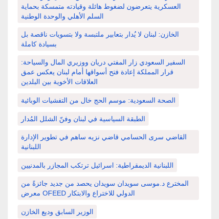
العسكرية يتعرضون لضغوط هائلة وقيادته متمسكة بحماية
السلم الأهلي والوحدة الوطنية
الخازن: لبنان لا يُدار بتعابير ملتبسة ولا بتسويات ناقصة بل
بسيادة كاملة
السفير السعودي زار المفتي دريان ووزيري المال والسياحة:
قرار المملكة إعادة فتح أسواقها أمام لبنان يعكس عمق
العلاقات الأخوية بين البلدين
الصحة السعودية: موسم الحج خال من التفشيات الوبائية
الطبقة السياسية في لبنان وفنّ الشلل المُدار
القاضي سرى الحسامي قاضي نزيه ساهم في تطوير الإدارة
اللبنانية
اللبنانية الديمقراطية: اسرائيل ترتكب المجازر بالمدنيين
المخترع د.موسى سويدان سويدان يحصد من جديد جائزةً من
معرض OFEED الدولي للاختراع والابتكار
الوزير السابق وديع الخازن