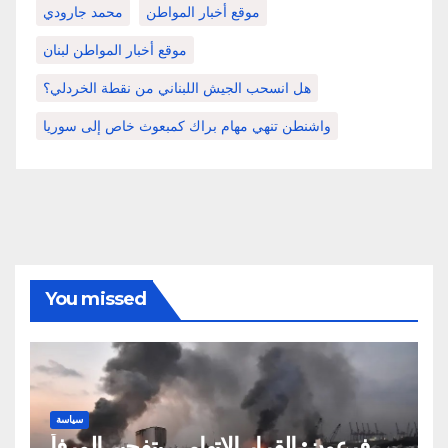
موقع أخبار المواطن
محمد جارودي
موقع أخبار المواطن لبنان
هل انسحب الجيش اللبناني من نقطة الخردلي؟
واشنطن تنهي مهام براك كمبعوث خاص إلى سوريا
You missed
سياسة
فرعون: القرار الاتهامي بتفجير المرفأ