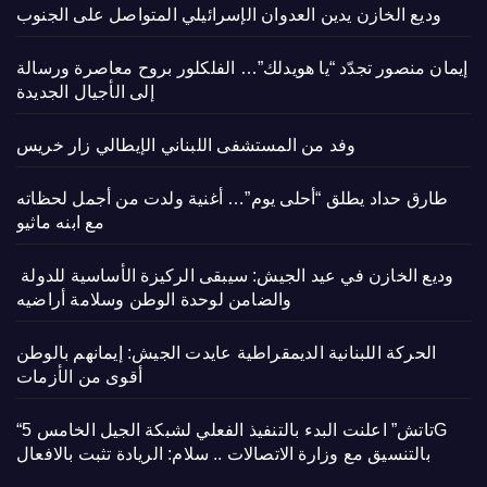
وديع الخازن يدين العدوان الإسرائيلي المتواصل على الجنوب
إيمان منصور تجدّد “يا هويدلك”… الفلكلور بروح معاصرة ورسالة
إلى الأجيال الجديدة
وفد من المستشفى اللبناني الإيطالي زار خريس
طارق حداد يطلق “أحلى يوم”… أغنية ولدت من أجمل لحظاته
مع ابنه ماثيو
وديع الخازن في عيد الجيش: سيبقى الركيزة الأساسية للدولة
والضامن لوحدة الوطن وسلامة أراضيه
الحركة اللبنانية الديمقراطية عايدت الجيش: إيمانهم بالوطن
أقوى من الأزمات
“تاتش” اعلنت البدء بالتنفيذ الفعلي لشبكة الجيل الخامس 5G
بالتنسيق مع وزارة الاتصالات .. سلام: الريادة تثبت بالافعال