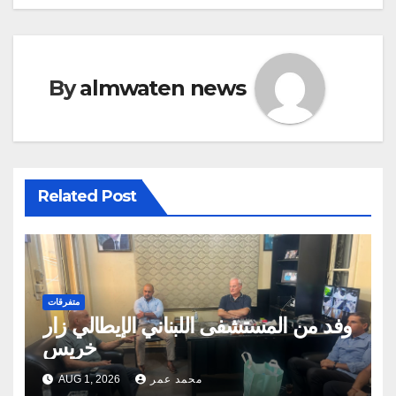
By
almwaten news
Related Post
متفرقات
وفد من المستشفى اللبناني الإيطالي زار
خريس
محمد عمر
AUG 1, 2026