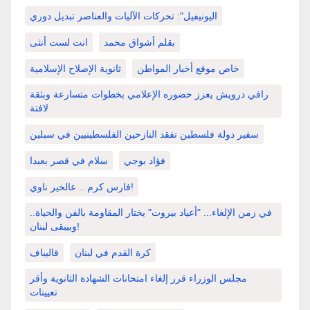
اليونيفيل": تحركات الآليات والعناصر تبديل دوري
بقلم أشواق محمد
انت لست أنثى
خاص موقع أخبار المواطن
ثانوية الإصلاح الإسلامية
رافي درويش يعزز حضوره الإعلامي بخطوات متسارعة وبثقة
لافتة
سفير دولة فلسطين تفقد النازحين الفلسطينيين في سبلين
فؤاد بوجي
سلام في قصر بعبدا
فارس كرم .. عالخير ناوي!
في زمن الإلغاء... "أعياد بيروت" يختار المقاومة بالفن والحياة..
وبيبقى لبنان!
كرة القدم في لبنان
قاليباف
مجلس الوزراء قرر إلغاء امتحانات الشهادة الثانوية وأقر
تعيينات