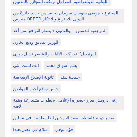
اللبنانية الديمقراطية: اسرائيل ترتكب المجازر بالمدنيين
المخترع د.موسى سويدان سويدان يحصد من جديد جائزةً من
معرض OFEED الدولي للاختراع والابتكار
المرجعية للدستور... والقانون لا ينتظر التوافق من أحد
الوزير السابق وديع الخازن
اليونيفيل": تحركات الآليات والعناصر تبديل دوري
بقلم أشواق محمد
انت لست أنثى
جمعية سند
ثانوية الإصلاح الإسلامية
خاص موقع أخبار المواطن
رافي درويش يعزز حضوره الإعلامي بخطوات متسارعة وبثقة
لافتة
سفير دولة فلسطين تفقد النازحين الفلسطينيين في سبلين
فؤاد بوجي
سلام في قصر بعبدا