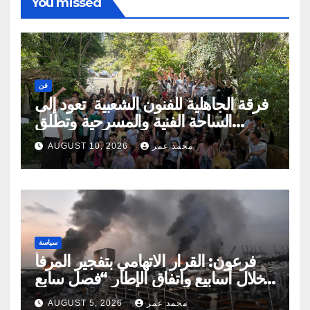
You missed
فن
فرقة الجاهلية للفنون الشعبية تعود إلى
الساحة الفنية والمسرحية وتطلق
مهرجان صيف الجاهلية 2026 الجاهلية-
محمد عمر
AUGUST 10, 2026
الشوف-لبنان
سياسة
فرعون: القرار الاتهامي بتفجير المرفأ
خلال أسابيع واتفاق الإطار “فصل سابع
ونصف”
محمد عمر
AUGUST 5, 2026