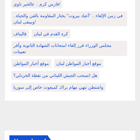
فارس كرم .. عالخير ناوي!
في زمن الإلغاء... "أعياد بيروت" يختار المقاومة بالفن والحياة..
وبيبقى لبنان!
كرة القدم في لبنان
قاليباف
مجلس الوزراء قرر إلغاء امتحانات الشهادة الثانوية وأقر
تعيينات
موقع أخبار المواطن لبنان
موقع أخبار المواطن
هل انسحب الجيش اللبناني من نقطة الخردلي؟
واشنطن تنهي مهام براك كمبعوث خاص إلى سوريا