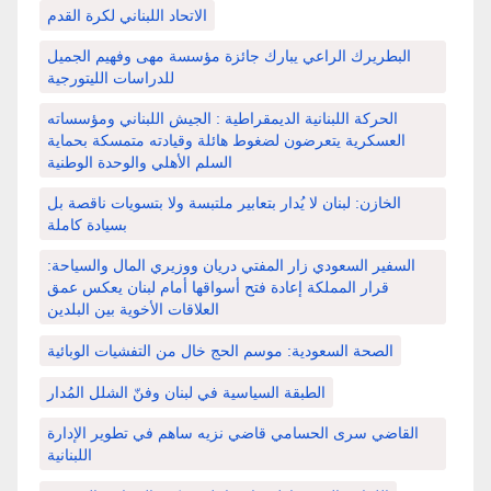
الاتحاد اللبناني لكرة القدم
البطريرك الراعي يبارك جائزة مؤسسة مهى وفهيم الجميل
للدراسات الليتورجية
الحركة اللبنانية الديمقراطية : الجيش اللبناني ومؤسساته
العسكرية يتعرضون لضغوط هائلة وقيادته متمسكة بحماية
السلم الأهلي والوحدة الوطنية
الخازن: لبنان لا يُدار بتعابير ملتبسة ولا بتسويات ناقصة بل
بسيادة كاملة
السفير السعودي زار المفتي دريان ووزيري المال والسياحة:
قرار المملكة إعادة فتح أسواقها أمام لبنان يعكس عمق
العلاقات الأخوية بين البلدين
الصحة السعودية: موسم الحج خال من التفشيات الوبائية
الطبقة السياسية في لبنان وفنّ الشلل المُدار
القاضي سرى الحسامي قاضي نزيه ساهم في تطوير الإدارة
اللبنانية