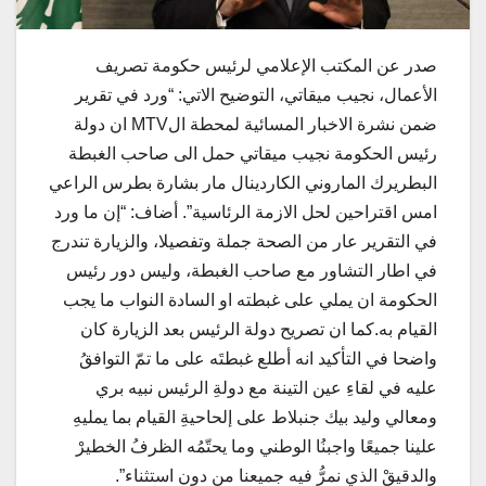
صدر عن المكتب الإعلامي لرئيس حكومة تصريف
الأعمال، نجيب ميقاتي، التوضيح الاتي: “ورد في تقرير
ضمن نشرة الاخبار المسائية لمحطة الMTV ان دولة
رئيس الحكومة نجيب ميقاتي حمل الى صاحب الغبطة
البطريرك الماروني الكاردينال مار بشارة بطرس الراعي
امس اقتراحين لحل الازمة الرئاسية”. أضاف: “إن ما ورد
في التقرير عار من الصحة جملة وتفصيلا، والزيارة تندرج
في اطار التشاور مع صاحب الغبطة، وليس دور رئيس
الحكومة ان يملي على غبطته او السادة النواب ما يجب
القيام به.كما ان تصريح دولة الرئيس بعد الزيارة كان
واضحا في التأكيد انه أطلع غبطتَه على ما تمّ التوافقُ
عليه في لقاءِ عين التينة مع دولةِ الرئيس نبيه بري
ومعالي وليد بيك جنبلاط على إلحاحيةِ القيام بما يمليهِ
علينا جميعًا واجبنُا الوطني وما يحتّمُه الظرفُ الخطيرْ
والدقيقْ الذي نمرُّ فيه جميعنا من دون استثناء”.