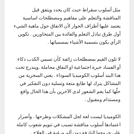
مثل أسلوب سقراط حيث كان يحدد ويتفق قبل
المناقشة والتعلم على مفاهيم ومصطلحات اساسية
يعتمد عليها أطراف الحوار لأن الاتفاق حول ماهية الشيء
أول طرق تبادل التعلم والفائدة بين المتحاورين . تكوين
الرأي يكون بتسمية الأشياء بمسمياتها .
لا تلون القيم بمصطلحات زائفة كأن تسمي الكذب ذكاء
أو الفساد خبرة اجتماعية او النفاق مجاملة .ويندرج تحت
هذا البند أسلوب الكوميديا السوداء . يعني السخرية من
المشاكل يترك لها طابع متعة وتسلية دون التفكير في
حلّها كما يعم الشعور لدى الآخرين بأن هذا الحال واقع
ومستدام ومقبول .
الكوميديا ليست لغة لحل المشكلات وطرحها . وأضرار
اعتمادها أسلوب مناقشة تسبب في تنويم شعوب كاملة
على جروحها النازفة دون ألم ورغبة في العلاج .