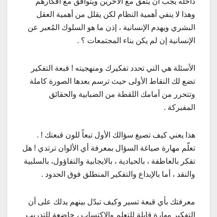
داخله يجب أن يتفق مع الآخرين ويتوافق مع أفكارهم
وهذا لا ينفي أهمية النظام لكن يقلل من أهمية العقل
البشري ويهدم الإنسانية ، إذن ما هو السلوك المُعبر عن
الإنسانية إن لم يكن بناء المجتمعات ؟ .
الأسئلة هي التي تحدد تفكيرك ومنهجيته ! قبعة التفكير
تضع لك النقاط الأولى حيث ترسم بعدها الصورة كاملة
وتتحرر من أمامك اللقطة من الضبابية والحقائق
المفبركة .
هذا يعني كيف تصيغ سؤالك الأول تبعاً للون قبعتك ! .
تعلّم مهارة صياغة السؤال بمعرفة أي الألوان ترتدي ! هل
تفكر بالعاطفة ، بالحيادية ، بالايجابية والتفاؤول، بالسلبية
والنقد ، أما بالإبداع والتفكير المنطلق فوق الحدود .
معرفتك بأي قبعة تسير وكيف تبدّل بينهم يدلك على أن
التفكير مهارة قابلة للتعلم والاكتساب ، خاضعة للتدريب