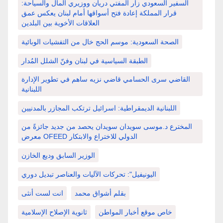
السفير السعودي زار المفتي دريان ووزيري المال والسياحة:
قرار المملكة إعادة فتح أسواقها أمام لبنان يعكس عمق
العلاقات الأخوية بين البلدين
الصحة السعودية: موسم الحج خال من التفشيات الوبائية
الطبقة السياسية في لبنان وفنّ الشلل المُدار
القاضي سرى الحسامي قاضي نزيه ساهم في تطوير الإدارة
اللبنانية
اللبنانية الديمقراطية: اسرائيل ترتكب المجازر بالمدنيين
المخترع د.موسى سويدان سويدان يحصد من جديد جائزةً من
معرض OFEED الدولي للاختراع والابتكار
الوزير السابق وديع الخازن
اليونيفيل": تحركات الآليات والعناصر تبديل دوري
بقلم أشواق محمد
انت لست أنثى
خاص موقع أخبار المواطن
ثانوية الإصلاح الإسلامية