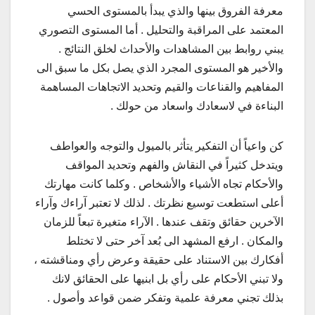
معرفة الفروق بينها والذي يبدأ بالمستوى الحسي
المعتمد على المراقبة والتحليل . أما المستوى التصوري
يبني روابط بين المشاهدات والأحداث لخلق النتائج .
والأخير هو المستوى المجرد الذي يصل بكل ما سبق الى
المفاهيم والقناعات والقيم وتحديد الاتجاهات المساهمة
البناءة في لاسعادك واسعاد من حولك .
كن واعياً أن التفكير يتأثر بالميول والتوجه والعواطف
ويتدخل كثيراً في النقاش والفهم وتحديد المواقف
والأحكام تجاه الأشياء والأشخاص . وكلما كانت مهارتك
أعلى استطعت توسيع نظرتك . لذلك لا تعتبر آراءك وآراء
الآخرين حقائق وتقف عندها . الآراء متغيرة تبعاً للزمان
والمكان . ارفع المشهد الى بُعد آخر حتى لا تختلط
أفكارك بين الاستناد على حقيقة وعرض رأي ومناقشته ،
ولا تبني الأحكام على رأي بل ابنيها على الحقائق لانك
بذلك تجني معرفة علمية وتفكر ضمن قواعد وأصول .