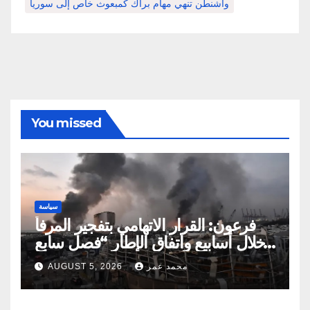
واشنطن تنهي مهام براك كمبعوث خاص إلى سوريا
You missed
سياسة
فرعون: القرار الاتهامي بتفجير المرفأ
خلال أسابيع واتفاق الإطار “فصل سابع
ونصف”
محمد عمر
AUGUST 5, 2026