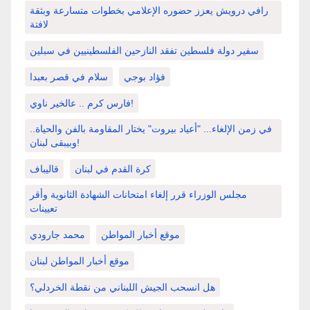
رافي درويش يعزز حضوره الإعلامي بخطوات متسارعة وبثقة
لافتة
سفير دولة فلسطين تفقد النازحين الفلسطينيين في سبلين
فؤاد بوجي
سلام في قصر بعبدا
فارس كرم .. عالخير ناوي!
في زمن الإلغاء... "أعياد بيروت" يختار المقاومة بالفن والحياة..
وبيبقى لبنان!
كرة القدم في لبنان
قاليباف
مجلس الوزراء قرر إلغاء امتحانات الشهادة الثانوية وأقر
تعيينات
موقع أخبار المواطن
محمد جارودي
موقع أخبار المواطن لبنان
هل انسحب الجيش اللبناني من نقطة الخردلي؟