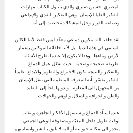
المصري: حسين صبري والذي يتناول الكتاب مهارات
التفكير العليا للإنسان، وهي التفكير النقدي والإبداعي
وصناعة القرار وحل المشكلات،خلصت إلى أنه..
لقد خلقنا الله بتكوين دماغي معقّد ليس فقط لأننا الكائن
السامي في هذه الدنيا . بل لأننا خلفائه الموكلين بإعمار
الأرض وبناءها . وهذا لا يكون إلا عندما نطرح الأسئلة
بطريقة صحيحة وصحية . حيث نفعّل عمل الدماغ
والتفكير والنتيجة تكون الاختراع والتطوير والابداع .علمياً
التفكير يفسّر بأنه المعرفة المنظمة التي تنقل الإنسان
من المجهول الى المعلوم . وبدونها يلجأ إلى التقليد
والظن والخرافة والضلال والوهم والجهالات .
عندما يتبلّد الدماغ ويستسهل الأفكار الجاهزة ويتقلب
لوقت طويل داخل التبعيّة ومصفوفة الوعي الجمعي
ينحدر الى مكانة حيوانية أو آلية لا تليق بالبشر وانسانيتهم