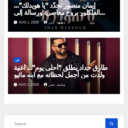
إيمان منصور تجدّد “يا هويدلك”…
الفلكلور بروح معاصرة ورسالة إلى
الأجيال الجديدة
محمد عمر
AUG 1, 2026
فن
طارق حداد يطلق “أحلى يوم”… أغنية
ولدت من أجمل لحظاته مع ابنه ماثيو
محمد عمر
AUG 1, 2026