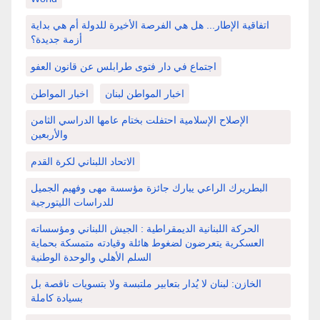
اتفاقية الإطار... هل هي الفرصة الأخيرة للدولة أم هي بداية
أزمة جديدة؟
اجتماع في دار فتوى طرابلس عن قانون العفو
اخبار المواطن لبنان
اخبار المواطن
الإصلاح الإسلامية احتفلت بختام عامها الدراسي الثامن
والأربعين
الاتحاد اللبناني لكرة القدم
البطريرك الراعي يبارك جائزة مؤسسة مهى وفهيم الجميل
للدراسات الليتورجية
الحركة اللبنانية الديمقراطية : الجيش اللبناني ومؤسساته
العسكرية يتعرضون لضغوط هائلة وقيادته متمسكة بحماية
السلم الأهلي والوحدة الوطنية
الخازن: لبنان لا يُدار بتعابير ملتبسة ولا بتسويات ناقصة بل
بسيادة كاملة