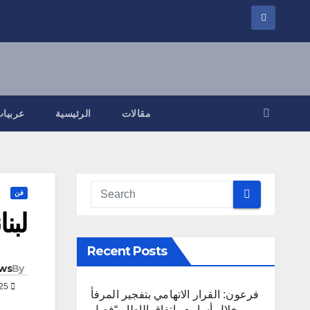
مقالات
الرئيسية
عربيات
فن
لبن
Recent Posts
ws
By
FEB 19, 2025
فرعون: القرار الاتهامي بتفجير المرفأ
خلال أسابيع واتفاق الإطار “فصل