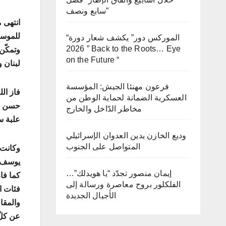
سابع ونصف”
انتهى 
للموسم
“الموركس دور” يكشف شعار دورة
2026 ” Back to the Roots… Eye
on the Future “
لبنان 
فرعون مهنئا الجيش: المؤسسة
فاز ال
العسكرية الضمانة لحماية الوطن من
حسن عل
مخاطر الدّاخل والخارج
علبة س
وديع الخازن يدين العدوان الإسرائيلي
المتواصل على الجنوب
وكانت 
يوسف ا
إيمان منصور تجدّد “يا هويدلك”…
كما فا
الفلكلور بروح معاصرة ورسالة إلى
فئات ا
الأجيال الجديدة
والمقال
عن كلّ 