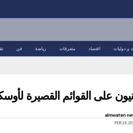
 و دوليات
اقتصاد
متفرقات
رياضة
فن
تق
انيون على القوائم القصيرة لأوسك
almwaten ne