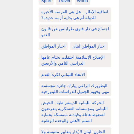
Sport
Travel
World
اتفاقية الإطار... هل هي الفرصة الأخيرة
للدولة أم هي بداية أزمة جديدة؟
اجتماع في دار فتوى طرابلس عن قانون
العفو
اخبار المواطن لبنان
اخبار المواطن
الإصلاح الإسلامية احتفلت بختام عامها
الدراسي الثامن والأربعين
الاتحاد اللبناني لكرة القدم
البطريرك الراعي يبارك جائزة مؤسسة
مهى وفهيم الجميل للدراسات الليتورجية
الحركة اللبنانية الديمقراطية : الجيش
اللبناني ومؤسساته العسكرية يتعرضون
لضغوط هائلة وقيادته متمسكة بحماية
السلم الأهلي والوحدة الوطنية
الخازن: لبنان لا يُدار بتعابير ملتبسة ولا