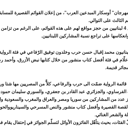
مهرجان” أوسكار المبدعين العرب”، من إعلان القوائم القصيرة للمسابقة 
 الثالث على التوالي.
وتمكّن 4 لبنانيين من حجز مواقع لهم على هذه القوائم، على الرغم من تز
وانعكاسها على تراجع نسبة المشاركين اللبنانيين.
لبنانيون محمد إقبال حسن حرب وخلدون توفيق الرّفاعي في فئة الرواية
ّام في فئة أفضل كتاب منشور من خلال كتابها نبض الأزرق، وأحمد رض
جائر قديمة.
قائمة الرواية ضمّت الى حرب والرفاعي، كلاًّ من المصريين مها شتا وري
لفرساوي، والجزائري عبد القادر بن جعفري، والسوري سليمان حمودي،
ز عدد من المشاركين من سوريا ومصر والعراق والمغرب والسعودية وال
لقصة القصيرة وأفضل كتاب منشور والنص المسرحي والسيناريووالحوار
ة والشعر الغنائي.
الفئات، بحيث يتأهّل الفائزون الأوائل لتسلّم الجوائز في إحتفال يقام ف