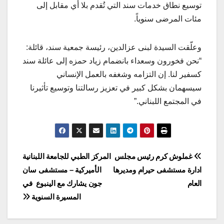
توسيع نطاق خدمات سند التي تُقدم بلا أي مقابل إلى
مئات المرضى سنوياً.
وعلّقت السيدة لبنى عزالدين، رئيسة جمعية سند، قائلة:
“نحن فخورون وسعداء بانضمام زياد حمزه إلى عائلة سند
كسفير لنا. إن التزامه وشغفه بالعمل الإنساني
سيسهمان بشكل كبير في تعزيز رسالتنا وتوسيع تأثيرنا
في المجتمع اللبناني.”
Post
غملوش كرم رئيس مجلس
المركز الطبي للجامعة اللبنانية
ادارة مستشفى حيرام ومديرها
الأميركية – مستشفى سان
navigation
العام
جون يشارك مع الينبوع في
المسيرة السنوية