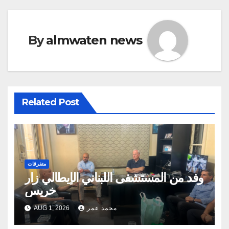
By
almwaten news
Related Post
متفرقات
وفد من المستشفى اللبناني الإيطالي زار
خريس
محمد عمر
AUG 1, 2026