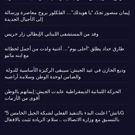
إيمان منصور تجدّد “يا هويدلك”… الفلكلور بروح معاصرة ورسالة
إلى الأجيال الجديدة
وفد من المستشفى اللبناني الإيطالي زار خريس
طارق حداد يطلق “أحلى يوم”… أغنية ولدت من أجمل لحظاته
مع ابنه ماثيو
وديع الخازن في عيد الجيش: سيبقى الركيزة الأساسية للدولة
والضامن لوحدة الوطن وسلامة أراضيه
الحركة اللبنانية الديمقراطية عايدت الجيش: إيمانهم بالوطن
أقوى من الأزمات
“تاتش” اعلنت البدء بالتنفيذ الفعلي لشبكة الجيل الخامس 5G
بالتنسيق مع وزارة الاتصالات .. سلام: الريادة تثبت بالافعال