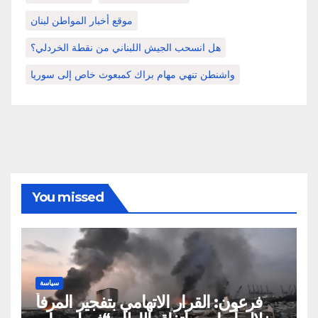
موقع أخبار المواطن لبنان
هل انسحب الجيش اللبناني من نقطة الخردلي؟
واشنطن تنهي مهام براك كمبعوث خاص إلى سوريا
You missed
سياسة
فرعون: القرار الاتهامي بتفجير المرفأ