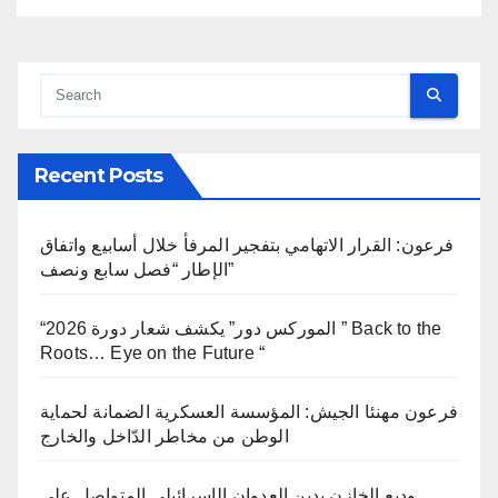
Recent Posts
فرعون: القرار الاتهامي بتفجير المرفأ خلال أسابيع واتفاق
الإطار “فصل سابع ونصف”
“الموركس دور” يكشف شعار دورة 2026 ” Back to the
Roots… Eye on the Future “
فرعون مهنئا الجيش: المؤسسة العسكرية الضمانة لحماية
الوطن من مخاطر الدّاخل والخارج
وديع الخازن يدين العدوان الإسرائيلي المتواصل على