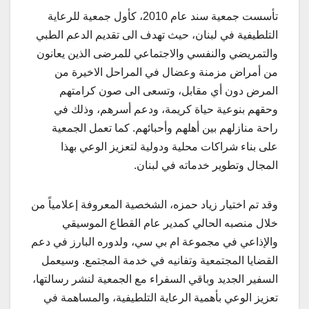
تأسست جمعية سند عام 2010، كأول جمعية للرعاية
التلطيفية في لبنان، حيث تهدف الى تقديم الدعم الطبي
والتمريضي والنفسي والاجتماعي للمرضى الذين يعانون
من أمراض مزمنة وعضال في المراحل الاخيرة من
المرض دون أي مقابل، وتسعى الى صون كرامتهم
وحقهم بنوعية حياة كريمة، ودعم أسرهم، وذلك في
راحة منازلهم بين أهلهم وأحبائهم. كما تعمل الجمعية
على بناء شراكات محلية ودولية لتعزيز الوعي بهذا
المجال وتطوير خدماته في لبنان.
وقد تم اختيار زياد حمزه، الشخصية المعروفة إعلامياً من
خلال منصبه الحالي كمدير عام القطاع الموسيقي
والإذاعي في مجموعة ام بي سي، ولدوره البارز في دعم
القضايا المجتمعية وتفانيه في خدمة المجتمع. وسيعمل
السفير الجديد وباقي السفراء مع الجمعية لنشر رسالتها،
تعزيز الوعي بأهمية الرعاية التلطيفية، والمساهمة في