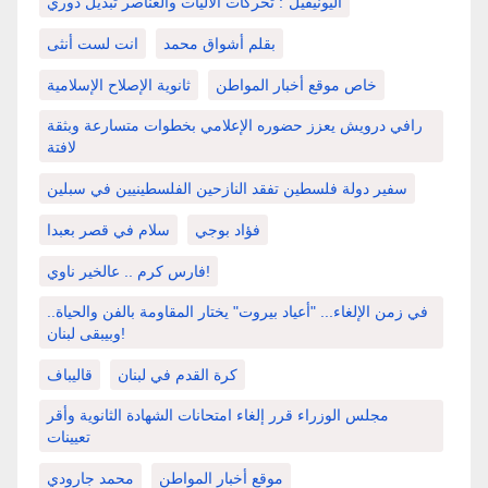
اليونيفيل": تحركات الآليات والعناصر تبديل دوري
بقلم أشواق محمد
انت لست أنثى
خاص موقع أخبار المواطن
ثانوية الإصلاح الإسلامية
رافي درويش يعزز حضوره الإعلامي بخطوات متسارعة وبثقة
لافتة
سفير دولة فلسطين تفقد النازحين الفلسطينيين في سبلين
فؤاد بوجي
سلام في قصر بعبدا
فارس كرم .. عالخير ناوي!
في زمن الإلغاء... "أعياد بيروت" يختار المقاومة بالفن والحياة..
وبيبقى لبنان!
كرة القدم في لبنان
قاليباف
مجلس الوزراء قرر إلغاء امتحانات الشهادة الثانوية وأقر
تعيينات
موقع أخبار المواطن
محمد جارودي