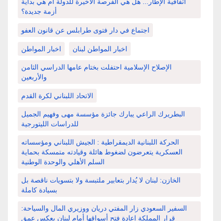
اتفاقية الإطار... هل هي الفرصة الأخيرة للدولة أم هي بداية
أزمة جديدة؟
اجتماع في دار فتوى طرابلس عن قانون العفو
اخبار المواطن لبنان
اخبار المواطن
الإصلاح الإسلامية احتفلت بختام عامها الدراسي الثامن
والأربعين
الاتحاد اللبناني لكرة القدم
البطريرك الراعي يبارك جائزة مؤسسة مهى وفهيم الجميل
للدراسات الليتورجية
الحركة اللبنانية الديمقراطية : الجيش اللبناني ومؤسساته
العسكرية يتعرضون لضغوط هائلة وقيادته متمسكة بحماية
السلم الأهلي والوحدة الوطنية
الخازن: لبنان لا يُدار بتعابير ملتبسة ولا بتسويات ناقصة بل
بسيادة كاملة
السفير السعودي زار المفتي دريان ووزيري المال والسياحة:
قرار المملكة إعادة فتح أسواقها أمام لبنان يعكس عمق