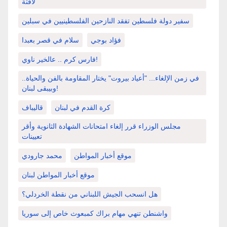
لافتة
سفير دولة فلسطين تفقد النازحين الفلسطينيين في سبلين
فؤاد بوجي
سلام في قصر بعبدا
فارس كرم .. عالخير ناوي!
في زمن الإلغاء... "أعياد بيروت" يختار المقاومة بالفن والحياة..
وبيبقى لبنان!
كرة القدم في لبنان
قاليباف
مجلس الوزراء قرر إلغاء امتحانات الشهادة الثانوية وأقر
تعيينات
موقع أخبار المواطن
محمد جارودي
موقع أخبار المواطن لبنان
هل انسحب الجيش اللبناني من نقطة الخردلي؟
واشنطن تنهي مهام براك كمبعوث خاص إلى سوريا