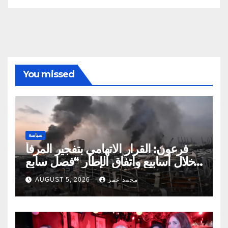
You missed
سياسة
فرعون: القرار الاتهامي بتفجير المرفأ
خلال أسابيع واتفاق الإطار “فصل سابع
ونصف”
محمد عمر
AUGUST 5, 2026