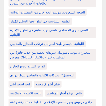
العلاقات الأخوية بين البلدين
الصحة السعودية: موسم الحج خال من التفشيات الوبائية
الطبقة السياسية في لبنان وفنّ الشلل المُدار
القاضي سرى الحسامي قاضي نزيه ساهم في تطوير الإدارة
اللبنانية
اللبنانية الديمقراطية: اسرائيل ترتكب المجازر بالمدنيين
المخترع د.موسى سويدان سويدان يحصد من جديد جائزةً من
معرض OFEED الدولي للاختراع والابتكار
الوزير السابق وديع الخازن
اليونيفيل": تحركات الآليات والعناصر تبديل دوري
بقلم أشواق محمد
انت لست أنثى
خاص موقع أخبار المواطن
ثانوية الإصلاح الإسلامية
رافي درويش يعزز حضوره الإعلامي بخطوات متسارعة وبثقة