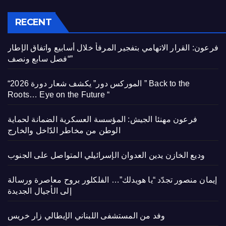
RECENT
فرعون: القرار الاتهامي بتفجير المرفأ خلال أسابيع واتفاق الإطار
“فصل سابع ونصف”
“الموركس دور” يكشف شعار دورة 2026 ” Back to the
Roots… Eye on the Future “
فرعون مهنئا الجيش: المؤسسة العسكرية الضمانة لحماية
الوطن من مخاطر الدّاخل والخارج
وديع الخازن يدين العدوان الإسرائيلي المتواصل على الجنوب
إيمان منصور تجدّد “يا هويدلك”… الفلكلور بروح معاصرة ورسالة
إلى الأجيال الجديدة
وفد من المستشفى اللبناني الإيطالي زار خريس