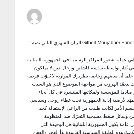
ي عملية شغور المراكز الرسمية في الجمهورية اللبنانية
تي تُدار بواسطة ساسة فاشلين ورجال دين لا يملكون
علما أن بعضهم وخاصة بطريرك الموارنة لا يُفوّت فرصة
يرك يتعمّد الهروب من مواجهة الموضوع الذي هو السبب
دو صادما للمؤسسة ولمكاتبها المنتشرة في كل أنحاء
 ويمهّد لأرضية إذابة الجمهورية تحت غطاء روحي وسياسي
ن حسم الأمر لكانت طلبت من الراعي الإستقالة كحد
ن من وسائل ضغط مسيحية التحرّك ضد المنظومة
امة بكون الجمهورية اللبنانية هي الوحيدة التي
متْ هذه الطبقة السياسية الفاسدة بدأ العجز والعفن