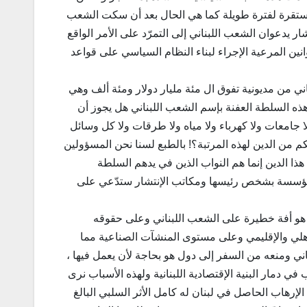
مستقرة لفترة طويلة كما هي الحال بعد أن سكت الشعب
 يدعوان الشعب اللبناني إلى التمرّد على الأمر الواقع
انين المرعية الإجراء لبناء النظام السياسي على قواعد
اني من مديونية تفوق ال مئة مليار دولار ومئة ألف وهي
ذه السلطة العفنة بإسم الشعب اللبناني هل يجوز أن
جامعات ولا كهرباء ولا مياه ولا طرقات ولا كل وسائل
 من الدين لهذه المرتبة؟! بالطبع لسنا نحن المسؤولين
ا الدين إنما هم النواب الذين في يدهم السلطة
المؤسسة بشخص رئيسها ومكاتب الإنتشار ستدّعي على
 هو أفة خطيرة على الشعب اللبناني وعلى حقوقه
لي والإقليمي وعلى مستوى المنشآت الصناعية مما
ني ومنعه من السفر إلى دول هو بحاجة لأن يعمل فيها ،
في دمار البنية الإقتصادية اللبنانية ولهذه الأسباب نرى
إرهاب الحاصل في لبنان له كامل الأثر السلبي البالغ