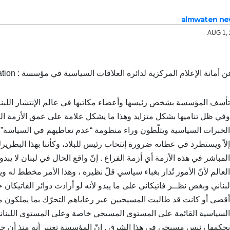
almwaten ne
AUG 1,
ة الإعلام المركزية لدائرة العلاقات السياسية في مؤسسة : Gilbert Moujabber Fondation البيان الشهري التالي نصه :
تأسف المؤسسة بشخص رئيسها وأعضاء مكاتبها في عالم الإنتشار اللبنان
وفي ظل تناميها بشكل متزايد وهذا ما يشكل علامة على عمق الأزمة ال
الخبرات السياسية ويتلّطون وراء منظومة “عدم تعاطيهم في السياسة” 
إلاّ ويستطرد في عظاته ضرورة إنتخاب رئيس للبلاد، وكأننا بهذا البطر
المباشر في هذه الأزمة أي أزمة الفراغ . إنّ واقع الحال في لبنان لا يب
العالم لأنّ الأمور تُدار بغباء سياسي قلّ نظيره ، وهذا الأمر مخطط له
لبناني وبغض نظــر فاتيكاني على ما يبدو لأنه لو أرادت دوائر الفاتيكا
أقصى أو كانت قد طالبت المسيحيين عبر رعاياهم التحرّك بما يملكو
السياسية القائمة على المستوى المسيحي خاصة وعلى المستوى اللبناني ع
يحكمها رئيس مسيحي في هذا الشرق . إنّ المؤسسة تعتبر أنه منذ أن حك