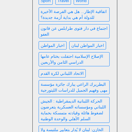
Sport
Travel
World
اتفاقية الإطار... هل هي الفرصة الأخيرة
للدولة أم هي بداية أزمة جديدة؟
اجتماع في دار فتوى طرابلس عن قانون
العفو
اخبار المواطن لبنان
اخبار المواطن
الإصلاح الإسلامية احتفلت بختام عامها
الدراسي الثامن والأربعين
الاتحاد اللبناني لكرة القدم
البطريرك الراعي يبارك جائزة مؤسسة
مهى وفهيم الجميل للدراسات الليتورجية
الحركة اللبنانية الديمقراطية : الجيش
اللبناني ومؤسساته العسكرية يتعرضون
لضغوط هائلة وقيادته متمسكة بحماية
السلم الأهلي والوحدة الوطنية
الخازن: لبنان لا يُدار بتعابير ملتبسة ولا