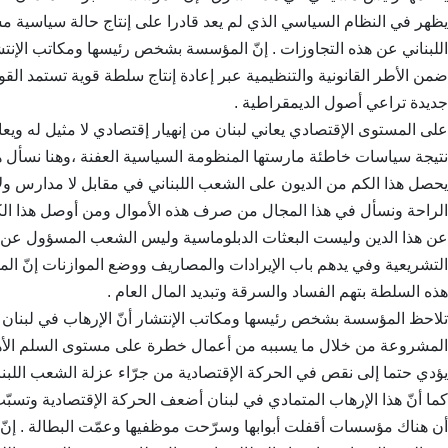
يظهر في النظام السياسي الذي لم يعد قادرا على إنتاج حالة سياسية 
اللبناني عن هذه التجاوزات . إنّ المؤسسة بشخص رئيسها ومكاتب الإنتشار
ضمن الأطر القانونية والتنظيمية عبر إعادة إنتاج سلطة قوية تستمد القو
جديدة تراعي أصول الديمقراطية .
على المستوى الإقتصادي يعاني لبنان من إنهيار إقتصادي لا مثيل له ويع
نتيجة سياسات خاطئة مارستها المنظومة السياسية العفنة ،وهنا نسأل ه
يحصل هذا الكم من الديون على الشعب اللبناني في مقابل لا مدارس ولا 
الراحة ونسأل في هذا المجال من صرف هذه الأموال ومن أوصل هذا الكم
عن هذا الدين وليست البعثات الدبلوماسية وليس الشعب المسؤول عن هذ
التشريعية وفي يدهم باب الإيرادات والمصاريف ووضع الموازنات إنّ 
هذه السلطة بتهم الفساد والسرقة وتبديد المال العام .
تلاحظ المؤسسة بشخص رئيسها ومكاتب الإنتشار أنّ الإرهاب في لبنان
المشروعة من خلال ما يسببه من أعمال خطرة على مستوى السلم الأه
يؤدي حتما إلى نقص في الحركة الإقتصادية من جرّاء عزلة الشعب اللبنا
كما أنّ هذا الإرهاب المتمادي في لبنان أضعف الحركة الإقتصادية وتسبّب 
أن هناك مؤسسات أقفلت أبوابها وسرّحت موظفيها وعمّت البطالة . إنّ ال