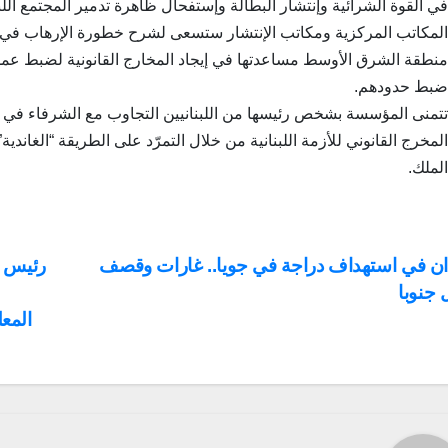
في القوة الشرائية وإنتشار البطالة وإستفحال ظاهرة تدمير المجتمع ال
المكاتب المركزية ومكاتب الإنتشار ستسعى لشرح خطورة الإرهاب في لب
منطقة الشرق الأوسط مساعدتها في إيجاد المخارج القانونية لضبط عملية
ضبط حدودهم.
تتمنى المؤسسة بشخص رئيسها من اللبنانيين التجاوب مع الشرفاء في لبن
المخرج القانوني للأزمة اللبنانية من خلال التمرّد على الطريقة “الغان
الملك.
P
ن في استهداف دراجة في جويا.. غارات وقصف
رئيس ج
 جنوبا
navigat
المع