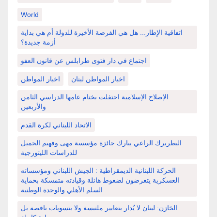
World
اتفاقية الإطار... هل هي الفرصة الأخيرة للدولة أم هي بداية
أزمة جديدة؟
اجتماع في دار فتوى طرابلس عن قانون العفو
اخبار المواطن لبنان
اخبار المواطن
الإصلاح الإسلامية احتفلت بختام عامها الدراسي الثامن
والأربعين
الاتحاد اللبناني لكرة القدم
البطريرك الراعي يبارك جائزة مؤسسة مهى وفهيم الجميل
للدراسات الليتورجية
الحركة اللبنانية الديمقراطية : الجيش اللبناني ومؤسساته
العسكرية يتعرضون لضغوط هائلة وقيادته متمسكة بحماية
السلم الأهلي والوحدة الوطنية
الخازن: لبنان لا يُدار بتعابير ملتبسة ولا بتسويات ناقصة بل