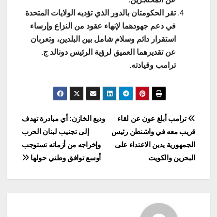
تقر الحكومتان بالدور الذي تؤديه الولايات المتحدة
في دعم جهودهما لإنهاء عقود من النزاع وإرساء
استقرار دائم وسلام شامل بين البلدين، وتعربان
عن تقديرهما العميق لرؤية الرئيس دونالد ج.
ترامب وقيادته.
Post
ترامب أبلغ عون عن لقاء
وديع الخازن: أي مبادرة تهدف
قريب معه في واشنطن رئيس
إلى تجنيب لبنان الحرب
navigation
الجمهورية يدين الاعتداء على
وإخراجه من أزماته تستوجب
البحرين والكويت
أوسع توافق وطني حولها