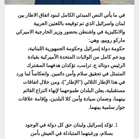
في ما يأتي النص المبدئي الكامل لبنود اتفاق الاطار بين
لبنان واسرائيل الذي تم توقيعه باللغتين العربية
والانكليزية في واشنطن بحضور وزير الخارجية الاميركي
ماركو روبيو، وهي:
حكومة دولة إسرائيل وحكومة الجمهورية اللبنانية،
وبدعم كامل من الولايات المتحدة الأميركية بقيادة
الرئيس دونالد ج. ترامب، تؤكدان هدفهما المشترك
المتمثل في تحقيق سلام وأمن دائمين. وانعكاساً لما ورد
في هذا الإطار الثلاثي (“الإطار”)، ومن خلال اتفاقات
مستقبلية، يعلن البلدان طموحهما لإنهاء النزاع القائم
بينهما، وضمان سيادة وأمن كلا البلدين، وإقامة علاقات
جوار سلمية بينهما.
تؤكد إسرائيل ولبنان حق كل دولة في الوجود
بسلام، ورغبتهما المتبادلة في العيش بأمن