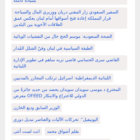
بسيادة كاملة
السفير السعودي زار المفتي دريان ووزيري المال والسياحة:
قرار المملكة إعادة فتح أسواقها أمام لبنان يعكس عمق
العلاقات الأخوية بين البلدين
الصحة السعودية: موسم الحج خال من التفشيات الوبائية
الطبقة السياسية في لبنان وفنّ الشلل المُدار
القاضي سرى الحسامي قاضي نزيه ساهم في تطوير الإدارة
اللبنانية
اللبنانية الديمقراطية: اسرائيل ترتكب المجازر بالمدنيين
المخترع د.موسى سويدان سويدان يحصد من جديد جائزةً من
معرض OFEED الدولي للاختراع والابتكار
الوزير السابق وديع الخازن
اليونيفيل": تحركات الآليات والعناصر تبديل دوري
بقلم أشواق محمد
انت لست أنثى