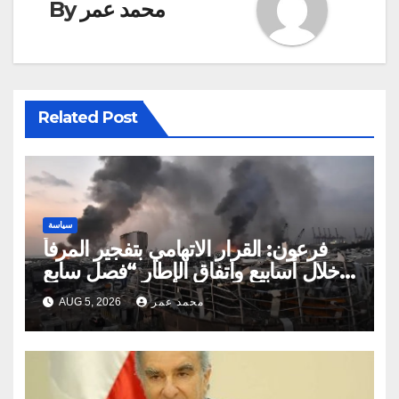
محمد عمر
By
Related Post
سياسة
فرعون: القرار الاتهامي بتفجير المرفأ
خلال أسابيع واتفاق الإطار “فصل سابع
ونصف”
محمد عمر
AUG 5, 2026