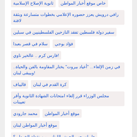
خاص موقع أخبار المواطن
ثانوية الإصلاح الإسلامية
رافي درويش يعزز حضوره الإعلامي بخطوات متسارعة وبثقة
لافتة
سفير دولة فلسطين تفقد النازحين الفلسطينيين في سبلين
فؤاد بوجي
سلام في قصر بعبدا
فارس كرم .. عالخير ناوي!
في زمن الإلغاء... "أعياد بيروت" يختار المقاومة بالفن والحياة..
وبيبقى لبنان!
كرة القدم في لبنان
قاليباف
مجلس الوزراء قرر إلغاء امتحانات الشهادة الثانوية وأقر
تعيينات
موقع أخبار المواطن
محمد جارودي
موقع أخبار المواطن لبنان
هل انسحب الجيش اللبناني من نقطة الخردلي؟