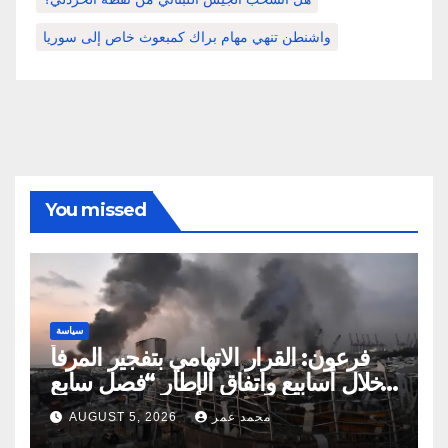
واشنطن تنهي مهام براك كمبعوث خاص إلى سوريا
You missed
سياسة
فرعون: القرار الاتهامي بتفجير المرفأ
خلال أسابيع واتفاق الإطار “فصل سابع
ونصف”
محمد عمر
AUGUST 5, 2026