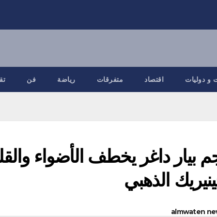
 و دوليات
اقتصاد
متفرقات
رياضة
فن
تق
جم بيار داغر يخطف الأضواء وال
ينيريك الذهبي
almwaten ne