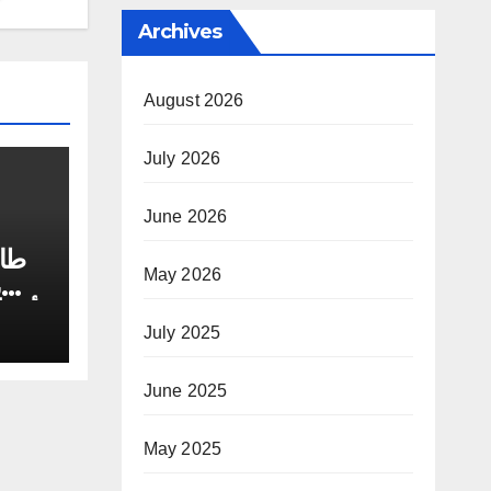
Archives
August 2026
July 2026
June 2026
طار
May 2026
ي
أجمل
July 2025
June 2025
May 2025