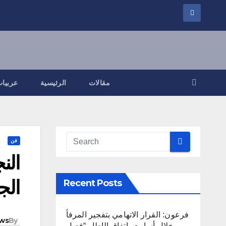
مقالات
الرئيسية
عربيات
فن
الن
الج
Recent Posts
فرعون: القرار الاتهامي بتفجير المرفأ
ws
By
خلال أسابيع واتفاق الإطار “فصل