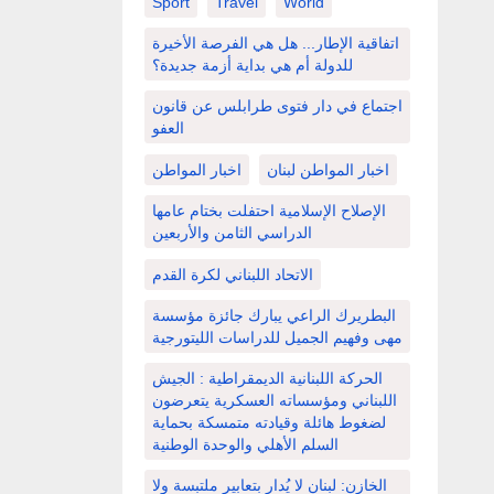
Sport
Travel
World
اتفاقية الإطار... هل هي الفرصة الأخيرة
للدولة أم هي بداية أزمة جديدة؟
اجتماع في دار فتوى طرابلس عن قانون
العفو
اخبار المواطن لبنان
اخبار المواطن
الإصلاح الإسلامية احتفلت بختام عامها
الدراسي الثامن والأربعين
الاتحاد اللبناني لكرة القدم
البطريرك الراعي يبارك جائزة مؤسسة
مهى وفهيم الجميل للدراسات الليتورجية
الحركة اللبنانية الديمقراطية : الجيش
اللبناني ومؤسساته العسكرية يتعرضون
لضغوط هائلة وقيادته متمسكة بحماية
السلم الأهلي والوحدة الوطنية
الخازن: لبنان لا يُدار بتعابير ملتبسة ولا