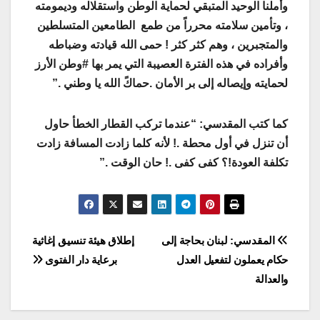
وأملنا الوحيد المتبقي لحماية ‎الوطن واستقلاله وديمومته
، وتأمين سلامته محرراً من طمع الطامعين المتسلطين
والمتجبرين ، وهم كثر كثر ! حمى الله ‎قيادته وضباطه
وأفراده في هذه الفترة العصيبة التي يمر بها ‎#وطن الأرز
لحمايته وإيصاله إلى بر الأمان .حماكً الله يا وطني .”
كما كتب المقدسي: “عندما تركب القطار الخطأ حاول
أن تنزل في أول محطة .! لأنه كلما زادت المسافة زادت
تكلفة العودة!؟ كفى كفى .! حان الوقت .”
Post
المقدسي: لبنان بحاجة إلى
إطلاق هيئة تنسيق إغاثية
حكام يعملون لتفعيل العدل
برعاية دار الفتوى
navigation
والعدالة