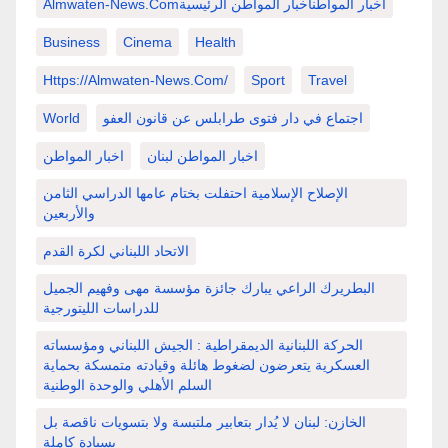
Almwaten-News.comاخبار المواطنأخبار المواطن الرئيسية
Business
Cinema
Health
Https://almwaten-News.com/
Sport
Travel
اجتماع في دار فتوى طرابلس عن قانون العفو
World
اخبار المواطن لبنان
اخبار المواطن
الإصلاح الإسلامية احتفلت بختام عامها الدراسي الثامن
والأربعين
الاتحاد اللبناني لكرة القدم
البطريرك الراعي يبارك جائزة مؤسسة مهى وفهيم الجميل
للدراسات الليتورجية
الحركة اللبنانية الديمقراطية : الجيش اللبناني ومؤسساته
العسكرية يتعرضون لضغوط هائلة وقيادته متمسكة بحماية
السلم الأهلي والوحدة الوطنية
الخازن: لبنان لا يُدار بتعابير ملتبسة ولا بتسويات ناقصة بل
بسيادة كاملة