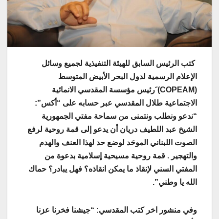
كتب الرئيس السابق للهيئة التنفيذية لجميع وسائل
الإعلام الرسمية لدول البحر الأبيض المتوسط
(COPEAM) َرئيس مؤسسة المقدسي الانمائية
الاجتماعية طلال المقدسي عبر حسابه على “أكس”:
“ندعو ونطلب ونتمنى من سماحة مفتي الجمهورية
الشيخ عبد اللطيف دريان أن يدعو إلى قمة روحية لرفع
الصوت اللبناني الموحَد لوضع حد لهذا العنف والهدم
والتهجير . قمة روحية مسيحية إسلامية بدعوة من
المفتي السني لإنقاذ ما يمكن انقاذه؟ فهل يبادر؟ حماك
الله يا وطني”.
وفي منشور اخر كتب المقدسي: “جيشنا فخرنا عزنا