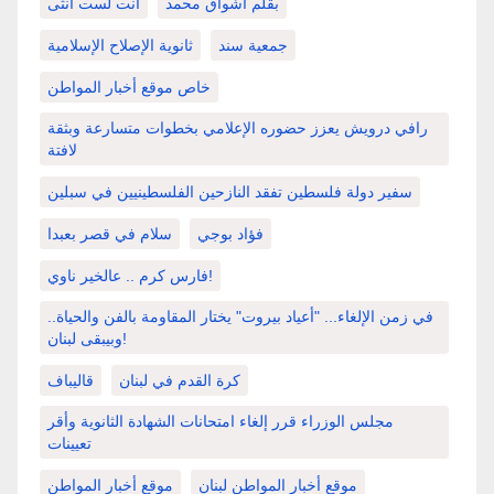
بقلم أشواق محمد
انت لست أنثى
جمعية سند
ثانوية الإصلاح الإسلامية
خاص موقع أخبار المواطن
رافي درويش يعزز حضوره الإعلامي بخطوات متسارعة وبثقة
لافتة
سفير دولة فلسطين تفقد النازحين الفلسطينيين في سبلين
فؤاد بوجي
سلام في قصر بعبدا
فارس كرم .. عالخير ناوي!
في زمن الإلغاء... "أعياد بيروت" يختار المقاومة بالفن والحياة..
وبيبقى لبنان!
كرة القدم في لبنان
قاليباف
مجلس الوزراء قرر إلغاء امتحانات الشهادة الثانوية وأقر
تعيينات
موقع أخبار المواطن لبنان
موقع أخبار المواطن