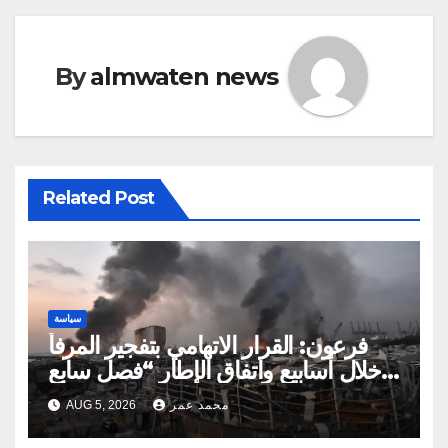
By
almwaten news
Related Post
سياسة
فرعون: القرار الاتهامي بتفجير المرفأ
خلال أسابيع واتفاق الإطار “فصل سابع
ونصف”
محمد عمر
AUG 5, 2026