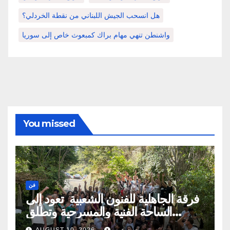
هل انسحب الجيش اللبناني من نقطة الخردلي؟
واشنطن تنهي مهام براك كمبعوث خاص إلى سوريا
You missed
فن
فرقة الجاهلية للفنون الشعبية تعود إلى
الساحة الفنية والمسرحية وتطلق
مهرجان صيف الجاهلية 2026 الجاهلية-
محمد عمر
AUGUST 10, 2026