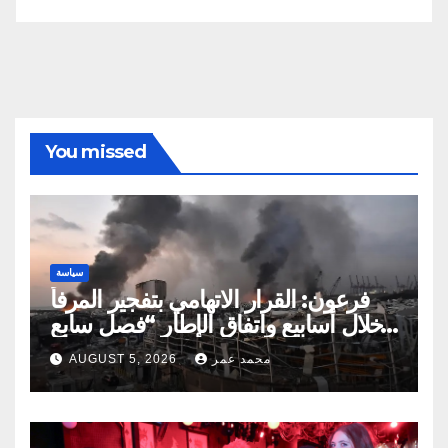
You missed
سياسة
فرعون: القرار الاتهامي بتفجير المرفأ
خلال أسابيع واتفاق الإطار “فصل سابع
ونصف”
محمد عمر
AUGUST 5, 2026