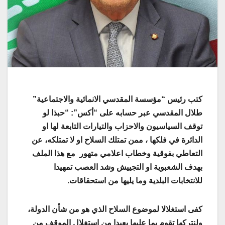
كتب رئيس “مؤسسة المقدسي الانمائية والاجتماعية”
طلال المقدسي عبر حسابه على “أكس”: “حبذا لو
توقف السياسيون والاحزاب والتيارات التابعة لها او
الدائرة في فلكها ، ممن تمتلك السلاح او لا تمتلكه، عن
التعاطي بفوقية وخطاب اعلامي متهور مع هذا الملف
بهدف الشعبوية او التجييش وشد العصب تمهيدا
للانتخابات البلدية وما يليها من استحقاقات.
كفى استغلالا لموضوع السلاح الذي هو من شأن الدولة،
ولنتركها تقوم بما عليها بعيدا من استغلال الموقف من