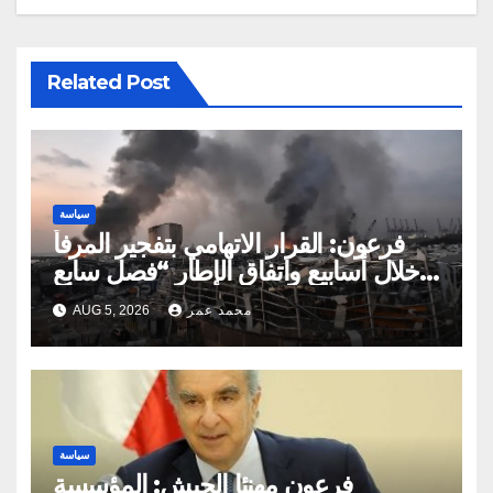
Related Post
سياسة
فرعون: القرار الاتهامي بتفجير المرفأ
خلال أسابيع واتفاق الإطار “فصل سابع
ونصف”
محمد عمر
AUG 5, 2026
سياسة
فرعون مهنئا الجيش: المؤسسة