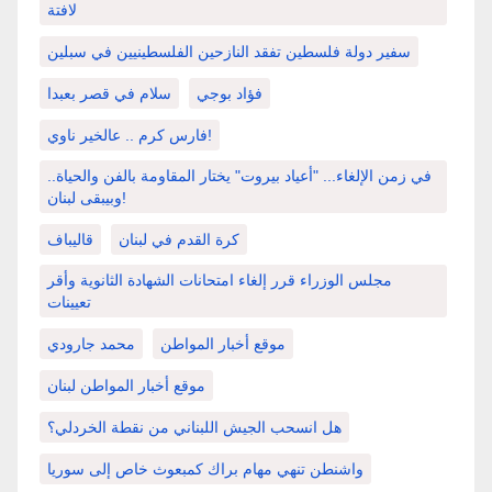
لافتة
سفير دولة فلسطين تفقد النازحين الفلسطينيين في سبلين
فؤاد بوجي
سلام في قصر بعبدا
فارس كرم .. عالخير ناوي!
في زمن الإلغاء... "أعياد بيروت" يختار المقاومة بالفن والحياة..
وبيبقى لبنان!
كرة القدم في لبنان
قاليباف
مجلس الوزراء قرر إلغاء امتحانات الشهادة الثانوية وأقر
تعيينات
موقع أخبار المواطن
محمد جارودي
موقع أخبار المواطن لبنان
هل انسحب الجيش اللبناني من نقطة الخردلي؟
واشنطن تنهي مهام براك كمبعوث خاص إلى سوريا