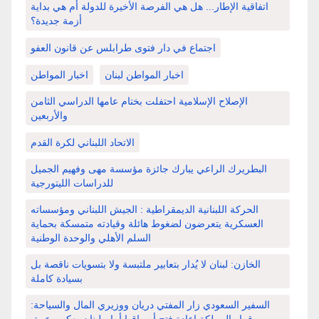
اتفاقية الإطار... هل هي الفرصة الأخيرة للدولة أم هي بداية
أزمة جديدة؟
اجتماع في دار فتوى طرابلس عن قانون العفو
اخبار المواطن لبنان
اخبار المواطن
الإصلاح الإسلامية احتفلت بختام عامها الدراسي الثامن
والأربعين
الاتحاد اللبناني لكرة القدم
البطريرك الراعي يبارك جائزة مؤسسة مهى وفهيم الجميل
للدراسات الليتورجية
الحركة اللبنانية الديمقراطية : الجيش اللبناني ومؤسساته
العسكرية يتعرضون لضغوط هائلة وقيادته متمسكة بحماية
السلم الأهلي والوحدة الوطنية
الخازن: لبنان لا يُدار بتعابير ملتبسة ولا بتسويات ناقصة بل
بسيادة كاملة
السفير السعودي زار المفتي دريان ووزيري المال والسياحة: