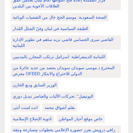
قرار المملكة إعادة فتح أسواقها أمام لبنان يعكس عمق
العلاقات الأخوية بين البلدين
الصحة السعودية: موسم الحج خال من التفشيات الوبائية
الطبقة السياسية في لبنان وفنّ الشلل المُدار
القاضي سرى الحسامي قاضي نزيه ساهم في تطوير الإدارة
اللبنانية
اللبنانية الديمقراطية: اسرائيل ترتكب المجازر بالمدنيين
المخترع د.موسى سويدان سويدان يحصد من جديد جائزةً من
معرض OFEED الدولي للاختراع والابتكار
الوزير السابق وديع الخازن
اليونيفيل": تحركات الآليات والعناصر تبديل دوري
بقلم أشواق محمد
انت لست أنثى
خاص موقع أخبار المواطن
ثانوية الإصلاح الإسلامية
رافي درويش يعزز حضوره الإعلامي بخطوات متسارعة وبثقة