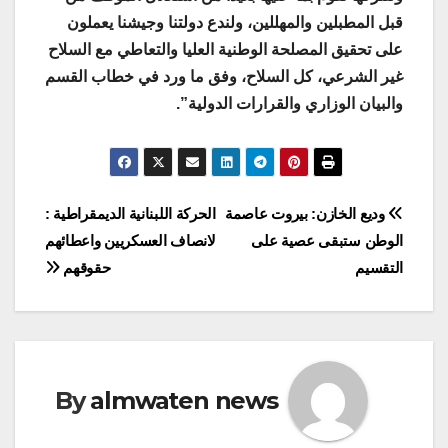
قبل المطبلين والمهللين، ولندع دولتنا وجيشنا يعملون
على تحقيق المصلحة الوطنية العليا والتعاطي مع السلاح
غير الشرعي، كل السلاح، وفق ما ورد في خطاب القسم
والبيان الوزاري والقرارات الدولية”.
Post
وديع الخازن: بيروت عاصمة
الحركة اللبنانية الديمقراطية :
الوطن ستبقى عصية على
لانصاف العسكريين واعطائهم
navigation
التقسيم
حقوقهم
By
almwaten news