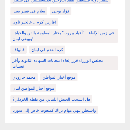
سفير دولة فلسطين تفقد النازحين الفلسطينيين في سبلين
فؤاد بوجي
سلام في قصر بعبدا
فارس كرم .. عالخير ناوي!
في زمن الإلغاء... "أعياد بيروت" يختار المقاومة بالفن والحياة..
وبيبقى لبنان!
كرة القدم في لبنان
قاليباف
مجلس الوزراء قرر إلغاء امتحانات الشهادة الثانوية وأقر
تعيينات
موقع أخبار المواطن
محمد جارودي
موقع أخبار المواطن لبنان
هل انسحب الجيش اللبناني من نقطة الخردلي؟
واشنطن تنهي مهام براك كمبعوث خاص إلى سوريا