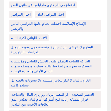
اجتماع في دار فتوى طرابلس عن قانون العفو
اخبار المواطن لبنان
اخبار المواطن
الإصلاح الإسلامية احتفلت بختام عامها الدراسي الثامن
والأربعين
الاتحاد اللبناني لكرة القدم
البطريرك الراعي يبارك جائزة مؤسسة مهى وفهيم الجميل
للدراسات الليتورجية
الحركة اللبنانية الديمقراطية : الجيش اللبناني ومؤسساته
العسكرية يتعرضون لضغوط هائلة وقيادته متمسكة بحماية
السلم الأهلي والوحدة الوطنية
الخازن: لبنان لا يُدار بتعابير ملتبسة ولا بتسويات ناقصة بل
بسيادة كاملة
السفير السعودي زار المفتي دريان ووزيري المال والسياحة:
قرار المملكة إعادة فتح أسواقها أمام لبنان يعكس عمق
العلاقات الأخوية بين البلدين