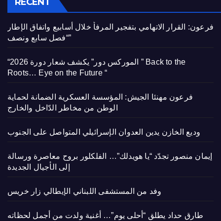
RECENT
فرعون: القرار الاتهامي بتفجير المرفأ خلال أسابيع واتفاق الإطار
“فصل سابع ونصف”
“الموركس دور” يكشف شعار دورة 2026 ” Back to the
Roots… Eye on the Future “
فرعون مهنئا الجيش: المؤسسة العسكرية الضمانة لحماية
الوطن من مخاطر الدّاخل والخارج
وديع الخازن يدين العدوان الإسرائيلي المتواصل على الجنوب
إيمان منصور تجدّد “يا هويدلك”… الفلكلور بروح معاصرة ورسالة
إلى الأجيال الجديدة
وفد من المستشفى اللبناني الإيطالي زار خريس
طارق حداد يطلق “أحلى يوم”… أغنية ولدت من أجمل لحظاته