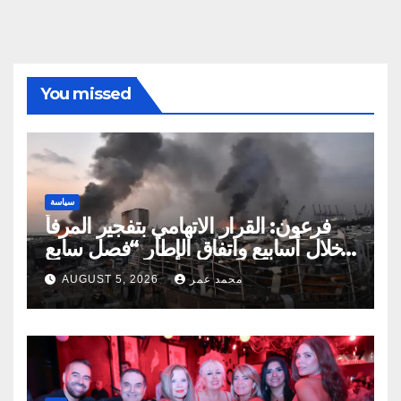
You missed
سياسة
فرعون: القرار الاتهامي بتفجير المرفأ
خلال أسابيع واتفاق الإطار “فصل سابع
ونصف”
محمد عمر
AUGUST 5, 2026