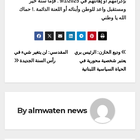
بإكرامهم أو إهانتهم في 9/1/2025 . فإما سنة خير
ومستقبل واعد للوطن وأبنائه أو اللعنة الدائمة .! حماك
الله يا وطني
Post
وديع الخازن: الرئيس بري
المقدسي: لن يتغير شيء في
يعتبر شخصية محورية في
رأس السنة الجديدة
navigation
الحياة السياسية اللبنانية
By
almwaten news