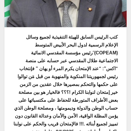
كتب الرئيس السابق للهيئة التنفيذية لجميع وسائل
الإعلام الرسمية لدول البحر الأبيض المتوسط
(COPEAM) َرئيس مؤسسة المقدسي الانمائية
الاجتماعية طلال المقدسي عبر حسابه على منصة
“اكس”: “عند الإمتحان يكرم المرء أو يهان ” فإنتخاب
رئيس لجمهوريتنا المنكوبة والمنهوبة من قبل مَن توالوا
على حكمها والتحكم بمصيرها خلال عقدين من الزمن
خير إمتحان لنوابنا الكرام !؟؟؟ فالخيار هو بين مصلحة
بعض الأطراف المتورطة للحفاظ على مكتسباتها على
حساب الوطن والدولة وديمومتها ، ومصلحة الوطن الذي
يؤمن المظلة الواقية، الأمن والأمان وعدالة القانون دون
تمييز لجميع أبنائه .!!! فالإمتحان قريب والحكم على نوابنا