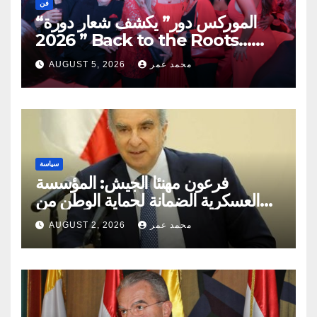
فن
“الموركس دور” يكشف شعار دورة
2026 ” Back to the Roots…
Eye on the Future “
محمد عمر
AUGUST 5, 2026
سياسة
فرعون مهنئا الجيش: المؤسسة
العسكرية الضمانة لحماية الوطن من
مخاطر الدّاخل والخارج
محمد عمر
AUGUST 2, 2026