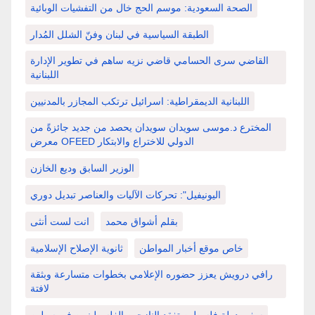
الصحة السعودية: موسم الحج خال من التفشيات الوبائية
الطبقة السياسية في لبنان وفنّ الشلل المُدار
القاضي سرى الحسامي قاضي نزيه ساهم في تطوير الإدارة
اللبنانية
اللبنانية الديمقراطية: اسرائيل ترتكب المجازر بالمدنيين
المخترع د.موسى سويدان سويدان يحصد من جديد جائزةً من
معرض OFEED الدولي للاختراع والابتكار
الوزير السابق وديع الخازن
اليونيفيل": تحركات الآليات والعناصر تبديل دوري
بقلم أشواق محمد
انت لست أنثى
خاص موقع أخبار المواطن
ثانوية الإصلاح الإسلامية
رافي درويش يعزز حضوره الإعلامي بخطوات متسارعة وبثقة
لافتة