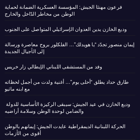
فرعون مهنئا الجيش: المؤسسة العسكرية الضمانة لحماية
الوطن من مخاطر الدّاخل والخارج
وديع الخازن يدين العدوان الإسرائيلي المتواصل على الجنوب
إيمان منصور تجدّد “يا هويدلك”… الفلكلور بروح معاصرة ورسالة
إلى الأجيال الجديدة
وفد من المستشفى اللبناني الإيطالي زار خريس
طارق حداد يطلق “أحلى يوم”… أغنية ولدت من أجمل لحظاته
مع ابنه ماثيو
وديع الخازن في عيد الجيش: سيبقى الركيزة الأساسية للدولة
والضامن لوحدة الوطن وسلامة أراضيه
الحركة اللبنانية الديمقراطية عايدت الجيش: إيمانهم بالوطن
أقوى من الأزمات