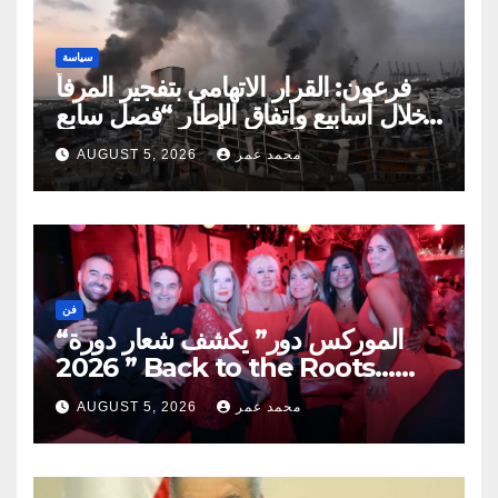
سياسة
فرعون: القرار الاتهامي بتفجير المرفأ
خلال أسابيع واتفاق الإطار “فصل سابع
ونصف”
محمد عمر
AUGUST 5, 2026
فن
“الموركس دور” يكشف شعار دورة
2026 ” Back to the Roots…
Eye on the Future “
محمد عمر
AUGUST 5, 2026