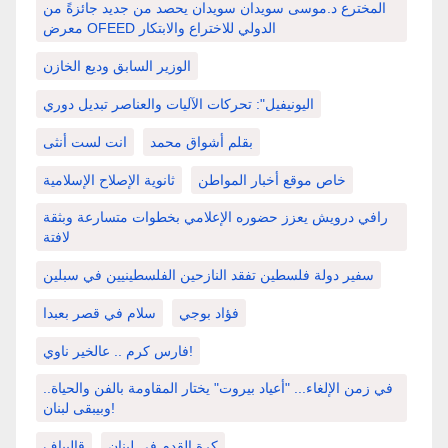
المخترع د.موسى سويدان سويدان يحصد من جديد جائزةً من
معرض OFEED الدولي للاختراع والابتكار
الوزير السابق وديع الخازن
اليونيفيل": تحركات الآليات والعناصر تبديل دوري
بقلم أشواق محمد
انت لست أنثى
خاص موقع أخبار المواطن
ثانوية الإصلاح الإسلامية
رافي درويش يعزز حضوره الإعلامي بخطوات متسارعة وبثقة
لافتة
سفير دولة فلسطين تفقد النازحين الفلسطينيين في سبلين
فؤاد بوجي
سلام في قصر بعبدا
فارس كرم .. عالخير ناوي!
في زمن الإلغاء... "أعياد بيروت" يختار المقاومة بالفن والحياة..
وبيبقى لبنان!
كرة القدم في لبنان
قاليباف