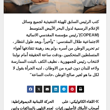
كتب الرئيس السابق للهيئة التنفيذية لجميع وسائل
الإعلام الرسمية لدول البحر الأبيض المتوسط
(COPEAM) َرئيس مؤسسة المقدسي الانمائية
الاجتماعية طلال المقدسي: “وأخيراً ،وبعد طول انتظار ،
تم ‎تحرير الوطن من أسره ،ولم يعد ‎رهينة تتقاذفها أهواء
المتسلطين المتحكمين ،ودقت ساعة الحقيقة أمام نوابنا
لانتخاب رئيس للجمهورية ، نظيف الكف ،اثبتت الممارسة
ولاءه للبنان دون غيره من الاوطان ، لديه الجرأة بقول لا
لكل ما هو لغير صالح الوطن ،حانت الساعة”
Post
اللقاء الكاثوليكي: على
الحركة اللبنانية الديموقراطية:
أصحاب الأملاك الأصليين إثبات
لعدم التلهي بالمناكفات ولنبنِ