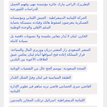
البطريرك الراعي يبارك جائزة مؤسسة مهى وفهيم الجميل
للدراسات الليتورجية
الحركة اللبنانية الديمقراطية : الجيش اللبناني ومؤسساته
العسكرية يتعرضون لضغوط هائلة وقيادته متمسكة بحماية
السلم الأهلي والوحدة الوطنية
الخازن: لبنان لا يُدار بتعابير ملتبسة ولا بتسويات ناقصة بل
بسيادة كاملة
السفير السعودي زار المفتي دريان ووزيري المال والسياحة:
قرار المملكة إعادة فتح أسواقها أمام لبنان يعكس عمق
العلاقات الأخوية بين البلدين
الصحة السعودية: موسم الحج خال من التفشيات الوبائية
الطبقة السياسية في لبنان وفنّ الشلل المُدار
القاضي سرى الحسامي قاضي نزيه ساهم في تطوير الإدارة
اللبنانية
اللبنانية الديمقراطية: اسرائيل ترتكب المجازر بالمدنيين