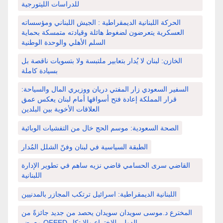
للدراسات الليتورجية
الحركة اللبنانية الديمقراطية : الجيش اللبناني ومؤسساته
العسكرية يتعرضون لضغوط هائلة وقيادته متمسكة بحماية
السلم الأهلي والوحدة الوطنية
الخازن: لبنان لا يُدار بتعابير ملتبسة ولا بتسويات ناقصة بل
بسيادة كاملة
السفير السعودي زار المفتي دريان ووزيري المال والسياحة:
قرار المملكة إعادة فتح أسواقها أمام لبنان يعكس عمق
العلاقات الأخوية بين البلدين
الصحة السعودية: موسم الحج خال من التفشيات الوبائية
الطبقة السياسية في لبنان وفنّ الشلل المُدار
القاضي سرى الحسامي قاضي نزيه ساهم في تطوير الإدارة
اللبنانية
اللبنانية الديمقراطية: اسرائيل ترتكب المجازر بالمدنيين
المخترع د.موسى سويدان سويدان يحصد من جديد جائزةً من
معرض OFEED الدولي للاختراع والابتكار