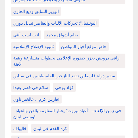
الوزير السابق وديع الخازن
اليونيفيل": تحركات الآليات والعناصر تبديل دوري
بقلم أشواق محمد
انت لست أنثى
خاص موقع أخبار المواطن
ثانوية الإصلاح الإسلامية
رافي درويش يعزز حضوره الإعلامي بخطوات متسارعة وبثقة
لافتة
سفير دولة فلسطين تفقد النازحين الفلسطينيين في سبلين
فؤاد بوجي
سلام في قصر بعبدا
فارس كرم .. عالخير ناوي!
في زمن الإلغاء... "أعياد بيروت" يختار المقاومة بالفن والحياة..
وبيبقى لبنان!
كرة القدم في لبنان
قاليباف