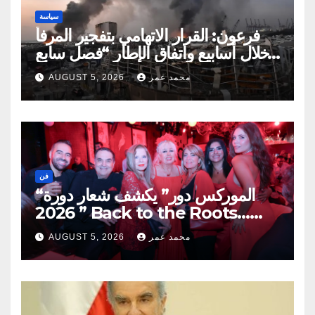
سياسة
فرعون: القرار الاتهامي بتفجير المرفأ
خلال أسابيع واتفاق الإطار “فصل سابع
ونصف”
محمد عمر
AUGUST 5, 2026
فن
“الموركس دور” يكشف شعار دورة
2026 ” Back to the Roots…
Eye on the Future “
محمد عمر
AUGUST 5, 2026