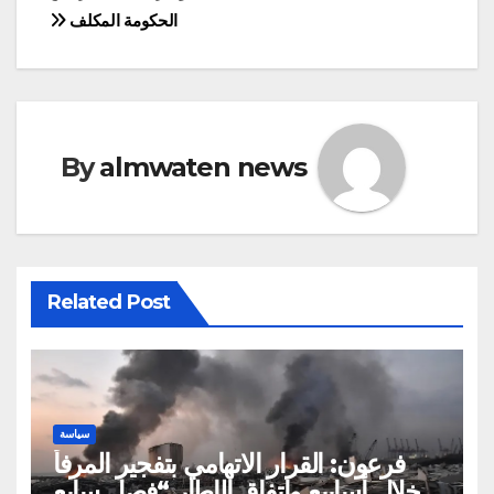
الحكومة المكلف
By
almwaten news
Related Post
سياسة
فرعون: القرار الاتهامي بتفجير المرفأ
خلال أسابيع واتفاق الإطار “فصل سابع