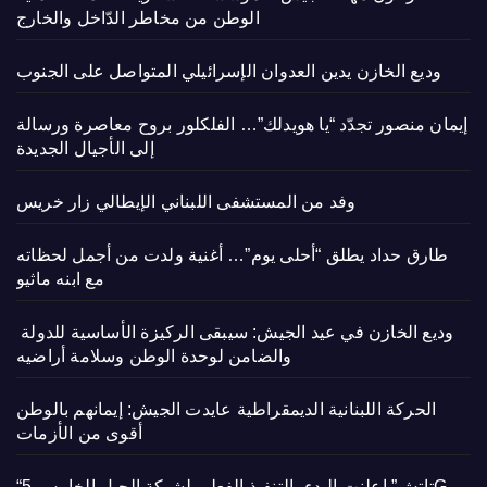
الوطن من مخاطر الدّاخل والخارج
وديع الخازن يدين العدوان الإسرائيلي المتواصل على الجنوب
إيمان منصور تجدّد “يا هويدلك”… الفلكلور بروح معاصرة ورسالة
إلى الأجيال الجديدة
وفد من المستشفى اللبناني الإيطالي زار خريس
طارق حداد يطلق “أحلى يوم”… أغنية ولدت من أجمل لحظاته
مع ابنه ماثيو
وديع الخازن في عيد الجيش: سيبقى الركيزة الأساسية للدولة
والضامن لوحدة الوطن وسلامة أراضيه
الحركة اللبنانية الديمقراطية عايدت الجيش: إيمانهم بالوطن
أقوى من الأزمات
“تاتش” اعلنت البدء بالتنفيذ الفعلي لشبكة الجيل الخامس 5G