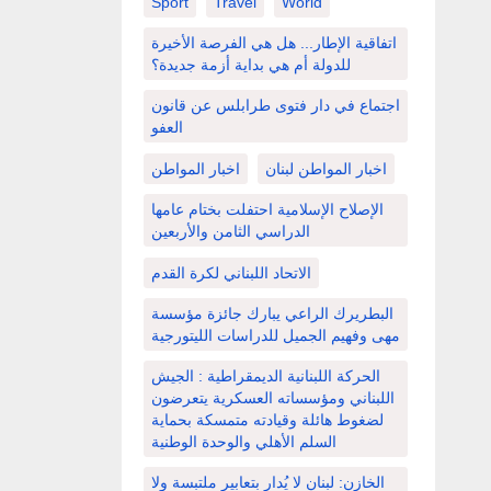
Sport
Travel
World
اتفاقية الإطار... هل هي الفرصة الأخيرة
للدولة أم هي بداية أزمة جديدة؟
اجتماع في دار فتوى طرابلس عن قانون
العفو
اخبار المواطن لبنان
اخبار المواطن
الإصلاح الإسلامية احتفلت بختام عامها
الدراسي الثامن والأربعين
الاتحاد اللبناني لكرة القدم
البطريرك الراعي يبارك جائزة مؤسسة
مهى وفهيم الجميل للدراسات الليتورجية
الحركة اللبنانية الديمقراطية : الجيش
اللبناني ومؤسساته العسكرية يتعرضون
لضغوط هائلة وقيادته متمسكة بحماية
السلم الأهلي والوحدة الوطنية
الخازن: لبنان لا يُدار بتعابير ملتبسة ولا