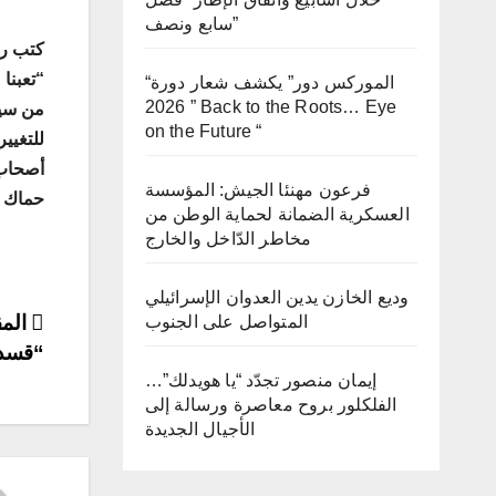
سابع ونصف”
كتب رئ
“تعبنا
“الموركس دور” يكشف شعار دورة
2026 ” Back to the Roots… Eye
من سيا
on the Future “
للتغيير
أصحاب 
فرعون مهنئا الجيش: المؤسسة
حماك ا
العسكرية الضمانة لحماية الوطن من
مخاطر الدّاخل والخارج
وديع الخازن يدين العدوان الإسرائيلي
ost
المق
المتواصل على الجنوب
“قسد
ion
إيمان منصور تجدّد “يا هويدلك”…
الفلكلور بروح معاصرة ورسالة إلى
الأجيال الجديدة