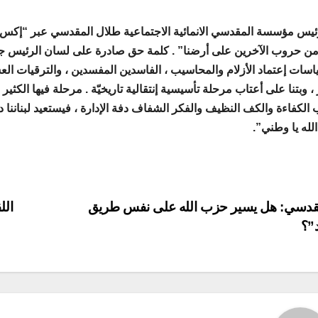
يس مؤسسة المقدسي الانمائية الاجتماعية طلال المقدسي عبر “إكس”
 من حروب الآخرين على أرضنا” . كلمة حق صادرة على لسان الرئيس جوز
سات إعتماد الأزلام والمحاسيب ، الفاسدين المفسدين ، والترقيات العشوا
 ، وبتنا على أعتاب مرحلة تأسيسية إنتقالية تاريخيّة . مرحلة فيها الكثي
الكفاءة والكف النظيف والفكر الشفاف دفة الإدارة ، فيستعيد لبناننا دو
لله يا وطني”.
P
دسي: هل يسير حزب الله على نفس طريق
الل
”؟
navigat