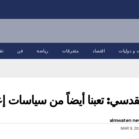
 و دوليات
اقتصاد
متفرقات
رياضة
فن
تق
قدسي: تعبنا أيضاً من سياسات إع
almwaten ne