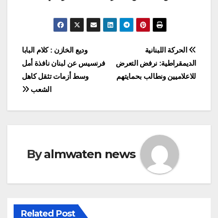
Post
الحركة اللبنانية
وديع الخازن : كلام البابا
الديمقراطية: نرفض التعرض
فرنسيس عن لبنان نافذة أمل
navigation
للاعلاميين ونطالب بحمايتهم
وسط أزمات تثقل كاهل
الشعب
By
almwaten news
Related Post