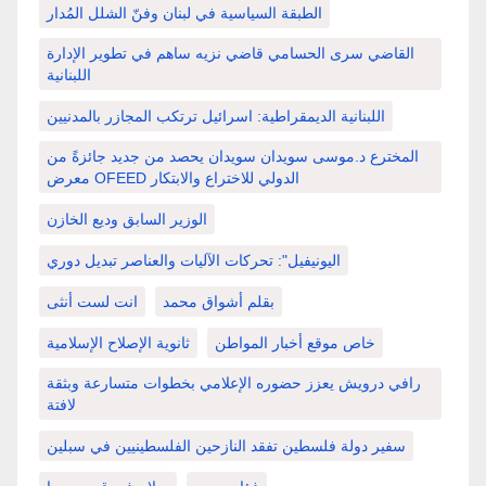
الطبقة السياسية في لبنان وفنّ الشلل المُدار
القاضي سرى الحسامي قاضي نزيه ساهم في تطوير الإدارة
اللبنانية
اللبنانية الديمقراطية: اسرائيل ترتكب المجازر بالمدنيين
المخترع د.موسى سويدان سويدان يحصد من جديد جائزةً من
معرض OFEED الدولي للاختراع والابتكار
الوزير السابق وديع الخازن
اليونيفيل": تحركات الآليات والعناصر تبديل دوري
بقلم أشواق محمد
انت لست أنثى
خاص موقع أخبار المواطن
ثانوية الإصلاح الإسلامية
رافي درويش يعزز حضوره الإعلامي بخطوات متسارعة وبثقة
لافتة
سفير دولة فلسطين تفقد النازحين الفلسطينيين في سبلين