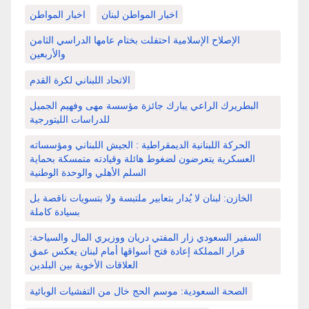
اخبار المواطن لبنان
اخبار المواطن
الإصلاح الإسلامية احتفلت بختام عامها الدراسي الثامن
والأربعين
الاتحاد اللبناني لكرة القدم
البطريرك الراعي يبارك جائزة مؤسسة مهى وفهيم الجميل
للدراسات الليتورجية
الحركة اللبنانية الديمقراطية : الجيش اللبناني ومؤسساته
العسكرية يتعرضون لضغوط هائلة وقيادته متمسكة بحماية
السلم الأهلي والوحدة الوطنية
الخازن: لبنان لا يُدار بتعابير ملتبسة ولا بتسويات ناقصة بل
بسيادة كاملة
السفير السعودي زار المفتي دريان ووزيري المال والسياحة:
قرار المملكة إعادة فتح أسواقها أمام لبنان يعكس عمق
العلاقات الأخوية بين البلدين
الصحة السعودية: موسم الحج خال من التفشيات الوبائية