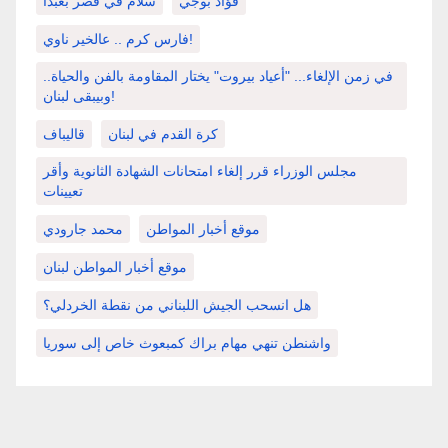
فؤاد بوجي
سلام في قصر بعبدا
فارس كرم .. عالخير ناوي!
في زمن الإلغاء... "أعياد بيروت" يختار المقاومة بالفن والحياة..
وبيبقى لبنان!
كرة القدم في لبنان
قاليباف
مجلس الوزراء قرر إلغاء امتحانات الشهادة الثانوية وأقر
تعيينات
موقع أخبار المواطن
محمد جارودي
موقع أخبار المواطن لبنان
هل انسحب الجيش اللبناني من نقطة الخردلي؟
واشنطن تنهي مهام براك كمبعوث خاص إلى سوريا