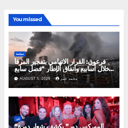
You missed
سياسة
فرعون: القرار الاتهامي بتفجير المرفأ
خلال أسابيع واتفاق الإطار “فصل سابع
ونصف”
محمد عمر
AUGUST 5, 2026
فن
“الموركس دور” يكشف شعار دورة