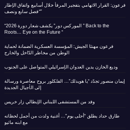
فرعون: القرار الاتهامي بتفجير المرفأ خلال أسابيع واتفاق الإطار
“فصل سابع ونصف”
“الموركس دور” يكشف شعار دورة 2026 ” Back to the
Roots… Eye on the Future “
فرعون مهنئا الجيش: المؤسسة العسكرية الضمانة لحماية
الوطن من مخاطر الدّاخل والخارج
وديع الخازن يدين العدوان الإسرائيلي المتواصل على الجنوب
إيمان منصور تجدّد “يا هويدلك”… الفلكلور بروح معاصرة ورسالة
إلى الأجيال الجديدة
وفد من المستشفى اللبناني الإيطالي زار خريس
طارق حداد يطلق “أحلى يوم”… أغنية ولدت من أجمل لحظاته
مع ابنه ماثيو