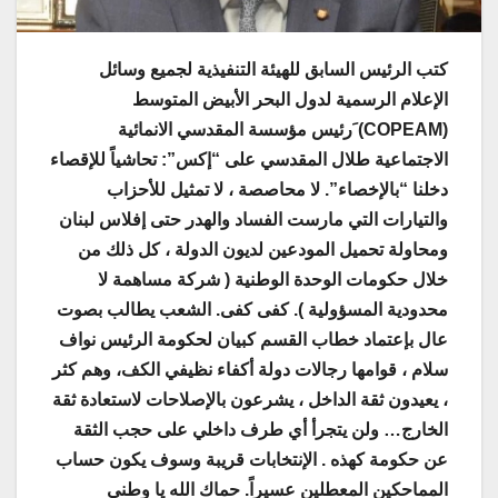
كتب الرئيس السابق للهيئة التنفيذية لجميع وسائل
الإعلام الرسمية لدول البحر الأبيض المتوسط
(COPEAM) َرئيس مؤسسة المقدسي الانمائية
الاجتماعية طلال المقدسي على “إكس”: تحاشياً للإقصاء
دخلنا “بالإخصاء”. لا محاصصة ، لا تمثيل للأحزاب
والتيارات التي مارست الفساد والهدر حتى إفلاس لبنان
ومحاولة تحميل المودعين لديون الدولة ، كل ذلك من
خلال حكومات الوحدة الوطنية ( شركة مساهمة لا
محدودية المسؤولية ). كفى كفى. الشعب يطالب بصوت
عال بإعتماد خطاب القسم كبيان لحكومة الرئيس نواف
سلام ، قوامها رجالات دولة أكفاء نظيفي الكف، وهم كثر
، يعيدون ثقة الداخل ، يشرعون بالإصلاحات لاستعادة ثقة
الخارج… ولن يتجرأ أي طرف داخلي على حجب الثقة
عن حكومة كهذه . الإنتخابات قريبة وسوف يكون حساب
المماحكين المعطلين عسيراً. حماك الله يا وطني